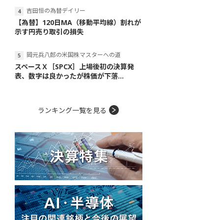
吉田恒の為替デイリー
【為替】120日MA（移動平均線）割れが
示す円売り取引の損失
岡元兵八郎の米国株マスターへの道
スペースＸ［SPCX］上場後初の決算発
表、数字は良かったが株価が下落...
ランキング一覧を見る