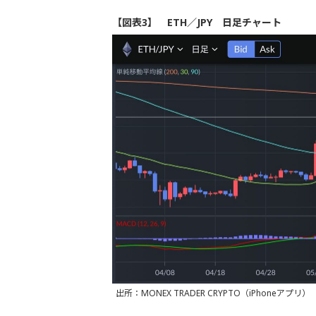
【図表3】 ETH／JPY 日足チャート
出所：MONEX TRADER CRYPTO（iPhoneアプリ）