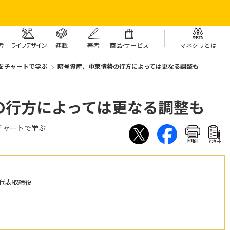
者
ライフデザイン
連載
著者
商
品・
サービス
マネクリとは
をチャートで学ぶ
暗号資産、中東情勢の行方によっては更なる調整も
の行方によっては更なる調整も
チャートで学ぶ
印刷
ｱﾝｹｰﾄ
 代表取締役