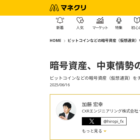
新着
人気
マーケット
特集
初心
HOME
ビットコインなどの暗号資産（仮想通貨）
暗号資産、中東情勢
ビットコインなどの暗号資産（仮想通貨）を
2025/06/16
加藤 宏幸
CXRエンジニアリング株式会社
@hiropi_fx
もっと見る