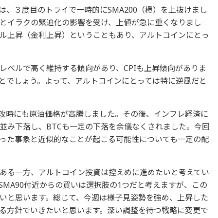
PYは、３度目のトライで一時的にSMA200（橙）を上抜けまし
とイラクの緊迫化の影響を受け、上値が急に重くなりまし
ル上昇（金利上昇）ということもあり、アルトコインにとっ
レベルで高く維持する傾向があり、CPIも上昇傾向がありま
とでしょう。よって、アルトコインにとっては特に逆風だと
ナ侵攻時にも原油価格が高騰しました。その後、インフレ経済に
並み下落し、BTCも一定の下落を余儀なくされました。今回
った事象と近似的なことが起こる可能性についても一定の配
はある一方、アルトコイン投資は控えめに進めたいと考えてい
MA90付近からの買いは選択肢の1つだと考えますが、この
いと思います。総じて、今週は様子見姿勢を強め、上昇した
る方針でいきたいと思います。深い調整を待つ戦略に変更で