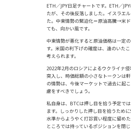
ETH／JPY日足チャートです。ETH／J
たが、その後反落しました。イスラエル
た。中東情勢の緊迫化＝原油高騰→米ド
ても、向かい風です。
中東情勢が悪化すると原油価格は一定の
す。米国の利下げの確度は、遠のいたこ
考えられます。
2022年2月のロシアによるウクライ
突入し、時価総額の小さなトークンは軒
の情勢は、今後マーケットで過去に起こ
慮をすべきでしょう。
私自身は、BTCは押し目を拾う予定で
ます。しっかりした押し目を拾うためにS
水準からようやく打診買い程度に留めた
ところでは持っているポジションを閉じ