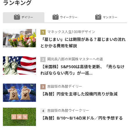
ランキング
デイリー
ウイークリー
マンスリー
マネックス人生100年デザイン
「墓じまい」には期限がある？墓じまいの流れ
とかかる費用を解説
岡元兵八郎の米国株マスターへの道
【米国株】S&P500は高値を更新、「売らなけ
ればならない売り」が一巡...
吉田恒の為替デイリー
【為替】円安を主導した投機円売りが急減
吉田恒の為替ウイークリー
【為替】8/10～8/14の米ドル／円を予想する