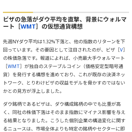
ビザの急落がダウ平均を直撃、背景にウォルマ
ート［
WMT
］の仮想通貨構想
先週NYダウ平均は1.32%下落と、他の指数のリターンを下
回っています。その要因として注目されたのが、ビザ［
V
］
の株価急落です。報道によれば、小売最大手ウォルマート
［
WMT
］が独自のステーブルコイン（価格安定型暗号通
貨）を発行する構想を進めており、これが既存の決済ネッ
トワーク、とりわけビザの収益モデルを脅かすのではない
かとの見方が浮上しました。
ダウ銘柄であるビザは、ダウ構成銘柄の中でも比重が高
く、同社の株価下落はそのまま指数にマイナス影響を与え
る結果となりました。こうした個別企業の構造変化に関す
るニュースは、市場全体よりも特定の銘柄やセクターに即