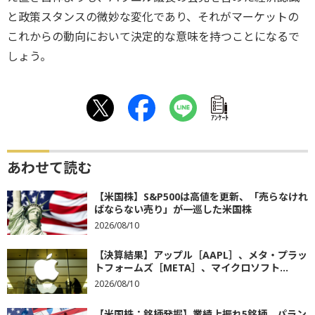
と政策スタンスの微妙な変化であり、それがマーケットの
これからの動向において決定的な意味を持つことになるで
しょう。
ｱﾝｹｰﾄ
あわせて読む
【米国株】S&P500は高値を更新、「売らなけれ
ばならない売り」が一巡した米国株
2026/08/10
【決算結果】アップル［AAPL］、メタ・プラッ
トフォームズ［META］、マイクロソフト...
2026/08/10
【米国株：銘柄発掘】業績上振れ5銘柄、パラン