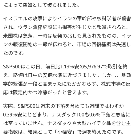
によって突如として破られました。
イスラエルの攻撃によりイランの軍幹部や核科学者が殺害
され、ウラン濃縮施設にも損害が生じたと報道されると、
米国株は急落、一時は反発の兆しも見られたものの、イラ
ンの報復開始の一報が伝わると、市場の回復基調は失速し
たのです。
S&P500はこの日、前日比1.13％安の5,976.97で取引を終
え、終値は日中の安値水準に近づきました。しかし、地政
学的緊張が一段と高まったにもかかわらず、株式市場の反
応は限定的かつ冷静だったと言えます。
実際、S&P500は週末の下落を含めても週間ではわずか
0.39％安にとどまり、ナスダック100も0.6％下落と急落に
は至っていません。ナスダックや大型ハイテク株を含む主
要指数は、結果として「小幅安」で週を終えたのです。