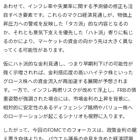
あわせて、インフレ率や失業率に関する予測値の修正も注
目すべき要素です。これらのマクロ経済見通しが、物価上
昇圧力への警戒を反映した「タカ派」的な内容となるの
か、それとも景気下支えを優先した「ハト派」寄りに転じ
るのかにより、マーケットの資金の向かう先は大きく異な
ってくる可能性があります。
仮にハト派的な金利見通し、つまり早期利下げの可能性が
強く示唆されれば、金利感応度の高いハイテク株といった
グロース株への資金流入が再加速する展開が予想されま
す。一方で、インフレ再燃リスクが改めて浮上し、FRBの慎
重姿勢が強調された場合には、市場金利の上昇を背景に、
相対的に安定性のあるディフェンシブ銘柄やバリュー株へ
のローテーションが起こるシナリオも視野に入ります。
したがって、今回のFOMCでのフォーカスは、政策金利の据
え置き自体よりも、パウエル議長の会見を含めた経済認識