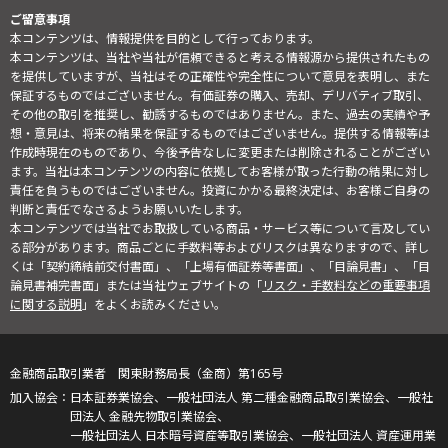
ご留意事項
本コンテンツは、情報提供を目的として行っております。
本コンテンツは、当社や当社が信頼できると考える情報源から提供されたもの
を提供していますが、当社はその正確性や完全性について意見を表明し、また
保証するものではございません。有価証券の購入、売却、デリバティブ取引、
その他の取引を推奨し、勧誘するものではありません。また、過去の実績や予
想・意見は、将来の結果を保証するものではございません。提供する情報等は
作成時現在のものであり、今後予告なしに変更または削除されることがござい
ます。当社は本コンテンツの内容に依拠してお客様が取った行動の結果に対し
責任を負うものではございません。投資にかかる最終決定は、お客様ご自身の
判断と責任でなさるようお願いいたします。
本コンテンツでは当社でお取扱している商品・サービス等について言及してい
る部分があります。商品ごとに手数料等およびリスクは異なりますので、詳し
くは「契約締結前交付書面」、「上場有価証券等書面」、「目論見書」、「目
論見書補完書面」または当社ウェブサイトの「
リスク・手数料などの重要事項
に関する説明
」をよくお読みください。
金融商品取引業者 関東財務局長（金商）第165号
日本証券業協会、一般社団法人 第二種金融商品取引業協会、一般社
団法人 金融先物取引業協会、
一般社団法人 日本暗号資産等取引業協会、一般社団法人 資産運用業