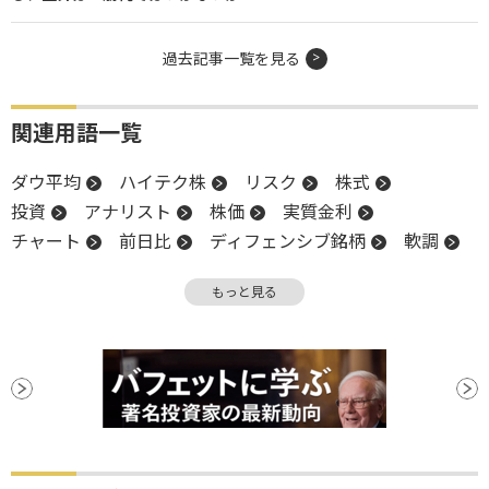
過去記事一覧を見る
関連用語一覧
ダウ平均
ハイテク株
リスク
株式
投資
アナリスト
株価
実質金利
チャート
前日比
ディフェンシブ銘柄
軟調
米連邦準備制度理事会
リターン
金利
もっと見る
政策金利
物価
米国株
インフレ
FOMC
WTI
反発
米連邦公開市場委員会
S&P500
FRB
終値
材料
失業率
CEO
ステーブルコイン
生成AI
底
タカ派
地政学リスク
ナスダック100
ハト派
安値
…
利下げ
利下げ見通し