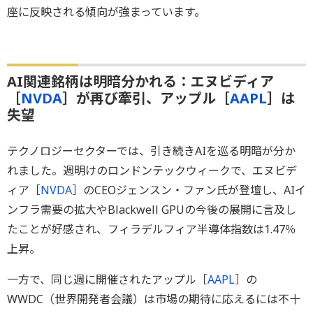
座に反映される傾向が強まっています。
AI関連銘柄は明暗分かれる：エヌビディア
［
NVDA
］が再び牽引、アップル［
AAPL
］は
失望
テクノロジーセクターでは、引き続きAIを巡る明暗が分か
れました。週明けのロンドンテックウィークで、エヌビデ
ィア［
NVDA
］のCEOジェンスン・ファン氏が登壇し、AIイ
ンフラ需要の拡大やBlackwell GPUの今後の展開に言及し
たことが好感され、フィラデルフィア半導体指数は1.47％
上昇。
一方で、同じ週に開催されたアップル［
AAPL
］の
WWDC（世界開発者会議）は市場の期待に応えるには不十