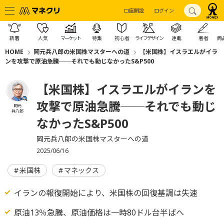
口座開設
ログイン
新着
人気
マーケット
特集
初心者
ライフデザイン
連載
著者
商
HOME
岡元兵八郎の米国株マスターへの道
【米国株】イスラエルがイラ
ンを攻撃で原油急騰──それでも動じなかったS&P500
【米国株】イスラエルがイランを
攻撃で原油急騰──それでも動じ
岡元
兵八郎
なかったS&P500
岡元兵八郎の米国株マスターへの道
2025/06/16
米国株
マネックス
イランの報復開始により、米国株の回復基調は失速
原油13％急騰、原油価格は一時80ドル台半ばへ