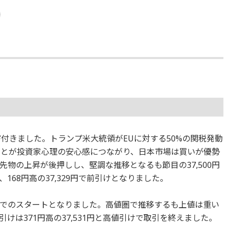
で寄付きました。トランプ米大統領がEUに対する50%の関税発動
ことが投資家心理の安心感につながり、日本市場は買いが優勢
物の上昇が後押しし、堅調な推移となるも節目の37,500円
68円高の37,329円で前引けとなりました。
でのスタートとなりました。高値圏で推移するも上値は重い
けは371円高の37,531円と高値引けで取引を終えました。