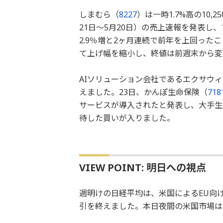
しまむら（
8227
）は一時1.7%高の10
21日～5月20日）の売上速報を発表
2.9％増と2ヶ月連続で前年を上回っ
て上げ幅を縮小し、終値は前週末から変わ
AIソリューション会社であるエクサウ
えました。23日、かんぽ生命保険（
718
サービスが導入されたと発表し、大手生
待した買いが入りました。
VIEW POINT: 明日への視点
週明けの日経平均は、米国によるEU向
引を終えました。本日夜間の米国市場は