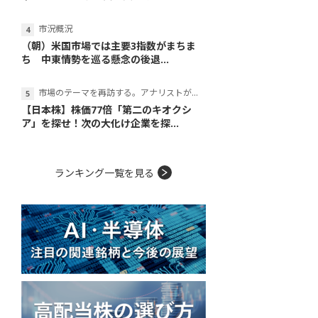
市況概況
（朝）米国市場では主要3指数がまちま
ち 中東情勢を巡る懸念の後退...
市場のテーマを再訪する。アナリストが読み解くテーマの本質
【日本株】株価77倍「第二のキオクシ
ア」を探せ！次の大化け企業を探...
ランキング一覧を見る