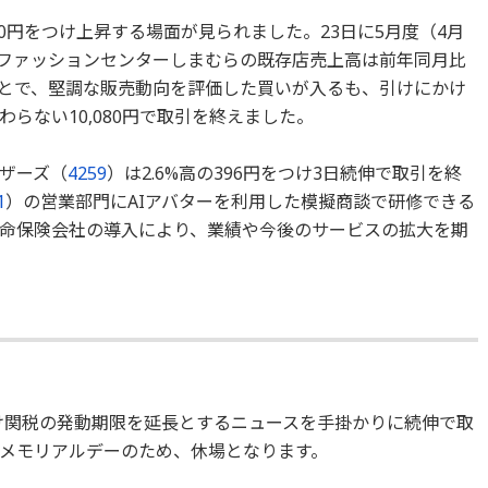
,250円をつけ上昇する場面が見られました。23日に5月度（4月
し、ファッションセンターしまむらの既存店売上高は前年同月比
たことで、堅調な販売動向を評価した買いが入るも、引けにかけ
らない10,080円で取引を終えました。
ィザーズ（
4259
）は2.6%高の396円をつけ3日続伸で取引を終
1
）の営業部門にAIアバターを利用した模擬商談で研修できる
命保険会社の導入により、業績や今後のサービスの拡大を期
け関税の発動期限を延長とするニュースを手掛かりに続伸で取
メモリアルデーのため、休場となります。