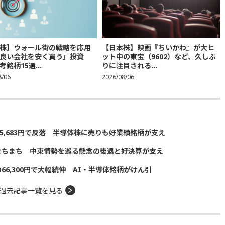
株】ウォール街の戦略を応用
【日本株】映画『ちいかわ』が大ヒ
良い会社を安く買う」投資
ット中の東宝（9602）など、久しぶ
銘柄15選...
りに注目される...
8/06
2026/08/06
5,683円で反落 半導体株に売りも好業績銘柄が支え
まちまち 中東情勢を巡る懸念の後退と好決算が支え
の66,300円で大幅続伸 AI・半導体銘柄がけん引
過去記事一覧を見る