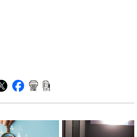
印刷
ｱﾝｹｰﾄ