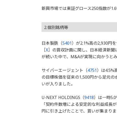
新興市場では東証グロース250指数が1
2.個別銘柄等
日本製鉄（
5401
）が2.1%高の2,93
［
X
］の買収計画に関し、日本経済新聞
が続いた中で、M&Aが実現に向かうと
サイバーエージェント（
4751
）は4.5
の目標株価を従来の1,500円から足元の
いが入りました。
U-NEXT HOLDINGS（
9418
）は一時5.
「契約件数増による安定的な利益成長が続く
円に引き上げたことで、買いが集まりま