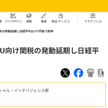
者
ライフデザイン
連載
著者
商
品・
サービス
マネクリとは
税の発動延期し日経平均は371円高で続伸
EU向け関税の発動延期し日経平
印刷
ｱﾝｹｰﾄ
シャル・インテリジェンス部