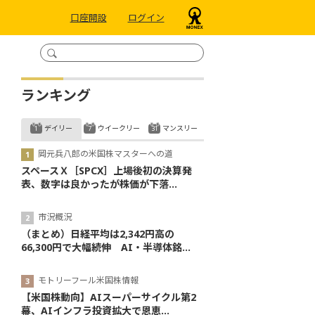
口座開設
ログイン
ランキング
デイリー
ウイークリー
マンスリー
岡元兵八郎の米国株マスターへの道
スペースＸ［SPCX］上場後初の決算発
表、数字は良かったが株価が下落...
市況概況
（まとめ）日経平均は2,342円高の
66,300円で大幅続伸 AI・半導体銘...
モトリーフール米国株情報
【米国株動向】AIスーパーサイクル第2
幕、AIインフラ投資拡大で恩恵...