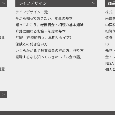
ライフデザイン
商
ライフデザイン一覧
株式
今から知っておきたい、年金の基本
米国
知っておこう、老後資金・相続の基本知識
中国
介護に関わるお金・制度の基本
投資
考え
FIRE（経済的自立、早期リタイア）
債券
保険との付き合い方
FX
いくらかかる？教育資金の貯め方、作り方
先物
転職するなら知っておきたい「お金の話」
金・
NISA
極意
個人型