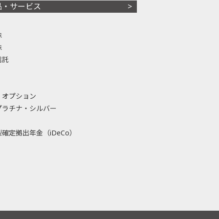
品・サービス
株
株
信託
・オプション
プラチナ・シルバー
確定拠出年金（iDeCo）