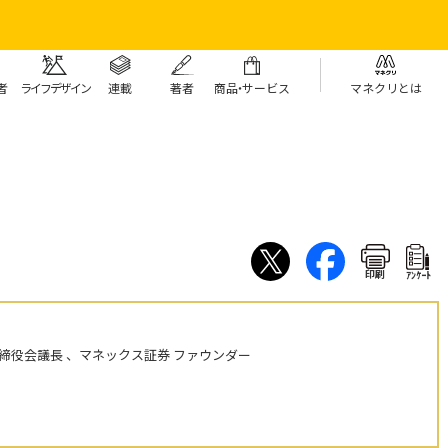
者
ライフデザイン
連載
著者
商
品・
サービス
マネクリとは
印刷
ｱﾝｹｰﾄ
締役会議長 、マネックス証券 ファウンダー