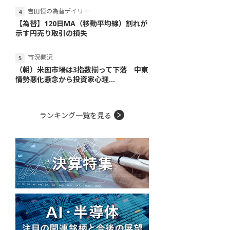
吉田恒の為替デイリー
【為替】120日MA（移動平均線）割れが
示す円売り取引の損失
市況概況
（朝）米国市場は3指数揃って下落 中東
情勢悪化懸念から投資家心理...
ランキング一覧を見る