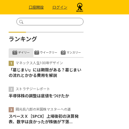
口座開設
ログイン
ランキング
デイリー
ウイークリー
マンスリー
マネックス人生100年デザイン
「墓じまい」には期限がある？墓じまい
の流れとかかる費用を解説
ストラテジーレポート
半導体株の調整は底値をつけたか
岡元兵八郎の米国株マスターへの道
スペースＸ［SPCX］上場後初の決算発
表、数字は良かったが株価が下落...