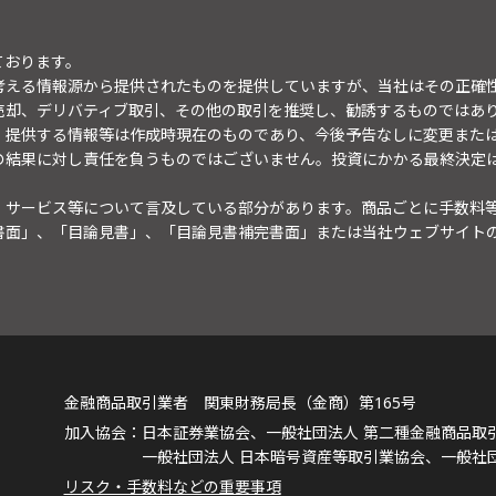
ております。
考える情報源から提供されたものを提供していますが、当社はその正確
売却、デリバティブ取引、その他の取引を推奨し、勧誘するものではあ
。提供する情報等は作成時現在のものであり、今後予告なしに変更また
の結果に対し責任を負うものではございません。投資にかかる最終決定
・サービス等について言及している部分があります。商品ごとに手数料
書面」、「目論見書」、「目論見書補完書面」または当社ウェブサイト
金融商品取引業者 関東財務局長（金商）第165号
日本証券業協会、一般社団法人 第二種金融商品取
一般社団法人 日本暗号資産等取引業協会、一般社
リスク・手数料などの重要事項