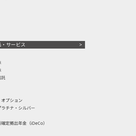
品・サービス
株
株
信託
・オプション
プラチナ・シルバー
確定拠出年金（iDeCo）