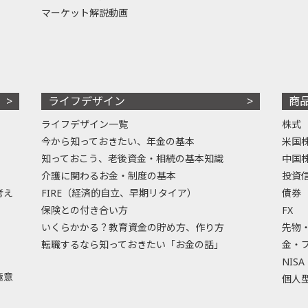
マーケット解説動画
ライフデザイン
商
ライフデザイン一覧
株式
今から知っておきたい、年金の基本
米国
知っておこう、老後資金・相続の基本知識
中国
介護に関わるお金・制度の基本
投資
考え
FIRE（経済的自立、早期リタイア）
債券
保険との付き合い方
FX
いくらかかる？教育資金の貯め方、作り方
先物
転職するなら知っておきたい「お金の話」
金・
NISA
極意
個人型