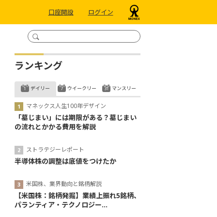
口座開設
ログイン
ランキング
デイリー
ウイークリー
マンスリー
マネックス人生100年デザイン
「墓じまい」には期限がある？墓じまい
の流れとかかる費用を解説
ストラテジーレポート
半導体株の調整は底値をつけたか
米国株、業界動向と銘柄解説
【米国株：銘柄発掘】業績上振れ5銘柄、
パランティア・テクノロジー...