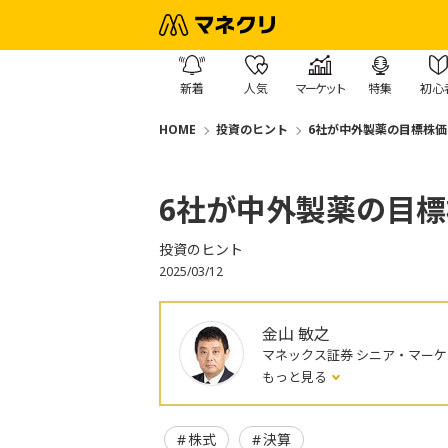
新着
人気
マーケット
特集
初心
HOME
投資のヒント
6社が中外製薬の目標株価
6社が中外製薬の目
投資のヒント
2025/03/12
金山 敏之
マネックス証券 シニア・マー
もっと見る
株式
決算