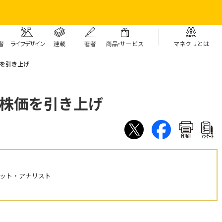
者
ライフデザイン
連載
著者
商
品・
サービス
マネクリとは
を引き上げ
標株価を引き上げ
印刷
ｱﾝｹｰﾄ
ケット・アナリスト