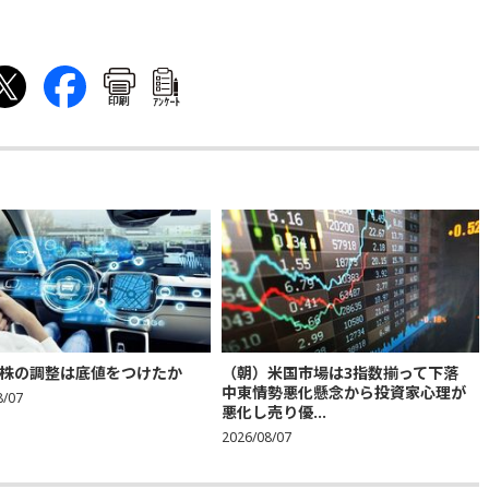
印刷
ｱﾝｹｰﾄ
株の調整は底値をつけたか
（朝）米国市場は3指数揃って下落
中東情勢悪化懸念から投資家心理が
8/07
悪化し売り優...
2026/08/07