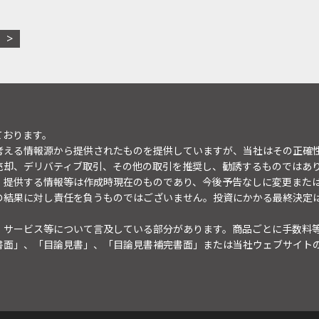
ております。
考える情報源から提供されたものを提供していますが、当社はその正確
売却、デリバティブ取引、その他の取引を推奨し、勧誘するものではあ
。提供する情報等は作成時現在のものであり、今後予告なしに変更また
の結果に対し責任を負うものではございません。投資にかかる最終決定
・サービス等について言及している部分があります。商品ごとに手数料
書面」、「目論見書」、「目論見書補完書面」または当社ウェブサイト