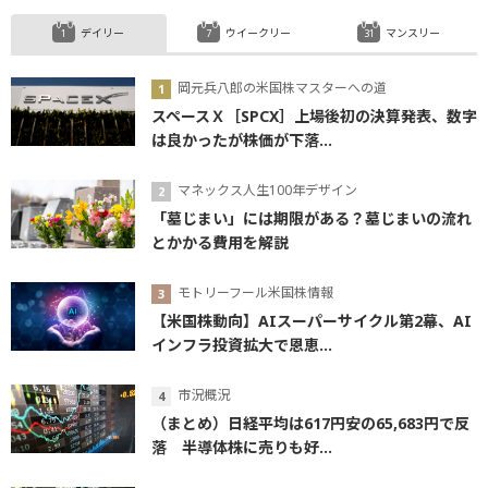
デイリー
ウイークリー
マンスリー
岡元兵八郎の米国株マスターへの道
スペースＸ［SPCX］上場後初の決算発表、数字
は良かったが株価が下落...
マネックス人生100年デザイン
「墓じまい」には期限がある？墓じまいの流れ
とかかる費用を解説
モトリーフール米国株情報
【米国株動向】AIスーパーサイクル第2幕、AI
インフラ投資拡大で恩恵...
市況概況
（まとめ）日経平均は617円安の65,683円で反
落 半導体株に売りも好...