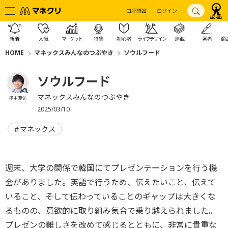
口座開設
ログイン
新着
人気
マーケット
特集
初心者
ライフデザイン
連載
著者
商
HOME
マネックスみんなのつぶやき
ソウルフード
ソウルフード
マネックスみんなのつぶやき
塚本 憲弘
2025/03/10
マネックス
週末、大学の関係で韓国にてプレゼンテーションを行う機
会がありました。英語で行うため、伝えたいこと、伝えて
いること、そして伝わっていることのギャップは大きくな
るものの、意欲的に取り組み気合で乗り越えられました。
プレゼンの難しさを改めて感じるとともに、非常に貴重な