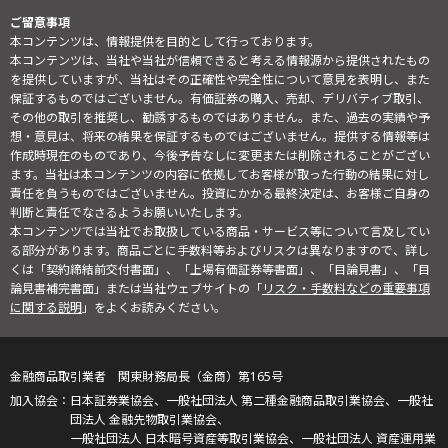
ご留意事項
本コンテンツは、情報提供を目的として行っております。
本コンテンツは、当社や当社が信頼できると考える情報源から提供されたもの
を提供していますが、当社はその正確性や完全性について意見を表明し、また
保証するものではございません。有価証券の購入、売却、デリバティブ取引、
その他の取引を推奨し、勧誘するものではありません。また、過去の実績や予
想・意見は、将来の結果を保証するものではございません。提供する情報等は
作成時現在のものであり、今後予告なしに変更または削除されることがござい
ます。当社は本コンテンツの内容に依拠してお客様が取った行動の結果に対し
責任を負うものではございません。投資にかかる最終決定は、お客様ご自身の
判断と責任でなさるようお願いいたします。
本コンテンツでは当社でお取扱している商品・サービス等について言及してい
る部分があります。商品ごとに手数料等およびリスクは異なりますので、詳し
くは「契約締結前交付書面」、「上場有価証券等書面」、「目論見書」、「目
論見書補完書面」または当社ウェブサイトの「
リスク・手数料などの重要事項
に関する説明
」をよくお読みください。
金融商品取引業者 関東財務局長（金商）第165号
日本証券業協会、一般社団法人 第二種金融商品取引業協会、一般社
団法人 金融先物取引業協会、
一般社団法人 日本暗号資産等取引業協会、一般社団法人 資産運用業