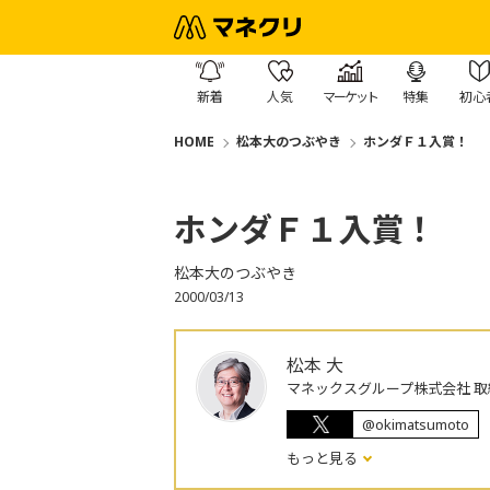
新着
人気
マーケット
特集
初心
HOME
松本大のつぶやき
ホンダＦ１入賞！
ホンダＦ１入賞！
松本大のつぶやき
2000/03/13
松本 大
マネックスグループ株式会社 取
@okimatsumoto
もっと見る