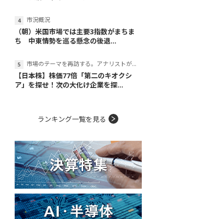
市況概況
（朝）米国市場では主要3指数がまちま
ち 中東情勢を巡る懸念の後退...
市場のテーマを再訪する。アナリストが読み解くテーマの本質
【日本株】株価77倍「第二のキオクシ
ア」を探せ！次の大化け企業を探...
ランキング一覧を見る