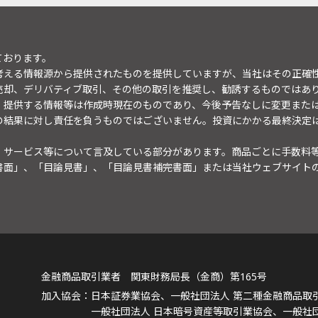
ております。
考える情報源から提供されたものを提供していますが、当社はその正確
売却、デリバティブ取引、その他の取引を推奨し、勧誘するものではあ
。提供する情報等は作成時現在のものであり、今後予告なしに変更また
の結果に対し責任を負うものではございません。投資にかかる最終決定
・サービス等について言及している部分があります。商品ごとに手数料
書面」、「目論見書」、「目論見書補完書面」または当社ウェブサイト
金融商品取引業者 関東財務局長（金商）第165号
日本証券業協会、一般社団法人 第二種金融商品取
一般社団法人 日本暗号資産等取引業協会、一般社