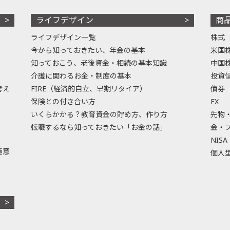
ライフデザイン
商
ライフデザイン一覧
株式
今から知っておきたい、年金の基本
米国
知っておこう、老後資金・相続の基本知識
中国
介護に関わるお金・制度の基本
投資
考え
FIRE（経済的自立、早期リタイア）
債券
保険との付き合い方
FX
いくらかかる？教育資金の貯め方、作り方
先物
転職するなら知っておきたい「お金の話」
金・
NISA
極意
個人型