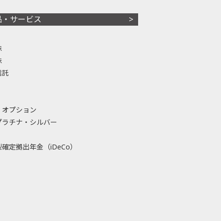
品・サービス
株
株
信託
・オプション
プラチナ・シルバー
確定拠出年金（iDeCo）