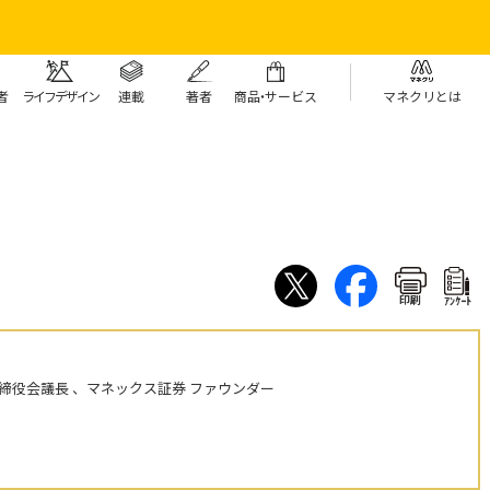
者
ライフデザイン
連載
著者
商
品・
サービス
マネクリとは
印刷
ｱﾝｹｰﾄ
締役会議長 、マネックス証券 ファウンダー