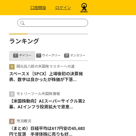
口座開設
ログイン
ランキング
デイリー
ウイークリー
マンスリー
岡元兵八郎の米国株マスターへの道
スペースＸ［SPCX］上場後初の決算発
表、数字は良かったが株価が下落...
モトリーフール米国株情報
【米国株動向】AIスーパーサイクル第2
幕、AIインフラ投資拡大で恩恵...
市況概況
（まとめ）日経平均は617円安の65,683
円で反落 半導体株に売りも好...