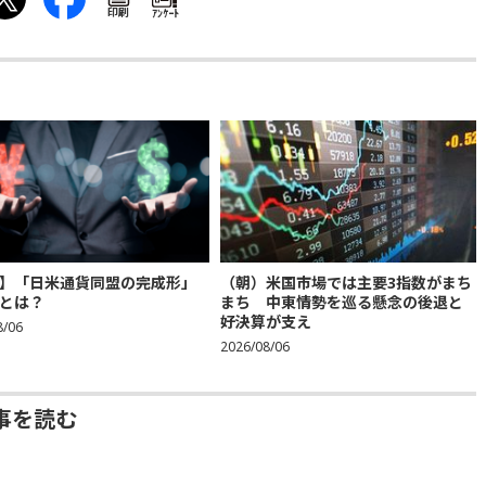
印刷
ｱﾝｹｰﾄ
】「日米通貨同盟の完成形」
（朝）米国市場では主要3指数がまち
とは？
まち 中東情勢を巡る懸念の後退と
好決算が支え
8/06
2026/08/06
事を読む