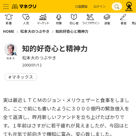
口座開設
ログイン
新着
人気
マーケット
特集
初心者
ライフデザイン
連載
著者
商
HOME
松本大のつぶやき
知的好奇心と精神力
知的好奇心と精神力
松本大のつぶやき
松本 大
2000/01/12
マネックス
実は最近ＬＴＣＭのジョン・メリウェザーと食事をしまし
た。ここで前にも書いたように３０００億円の緊急借入を
全て返済し、昨月新しいファンドを立ち上げたばかりで
す。１年前はさすがに若干疲れが見えましたが、今回はと
ても元気で前向きで機知に富み、安心致しました。