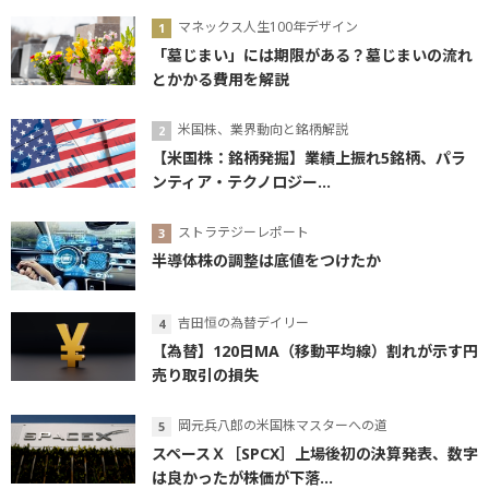
マネックス人生100年デザイン
「墓じまい」には期限がある？墓じまいの流れ
とかかる費用を解説
米国株、業界動向と銘柄解説
【米国株：銘柄発掘】業績上振れ5銘柄、パラ
ンティア・テクノロジー...
ストラテジーレポート
半導体株の調整は底値をつけたか
吉田恒の為替デイリー
【為替】120日MA（移動平均線）割れが示す円
売り取引の損失
岡元兵八郎の米国株マスターへの道
スペースＸ［SPCX］上場後初の決算発表、数字
は良かったが株価が下落...