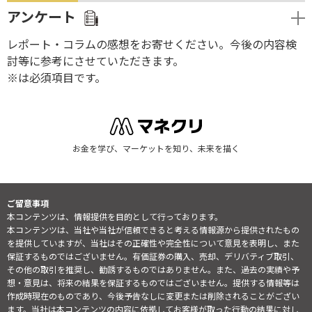
アンケート
レポート・コラムの感想をお寄せください。今後の内容検
討等に参考にさせていただきます。
※は必須項目です。
お金を学び、マーケットを知り、未来を描く
ご留意事項
本コンテンツは、情報提供を目的として行っております。
本コンテンツは、当社や当社が信頼できると考える情報源から提供されたもの
を提供していますが、当社はその正確性や完全性について意見を表明し、また
保証するものではございません。有価証券の購入、売却、デリバティブ取引、
その他の取引を推奨し、勧誘するものではありません。また、過去の実績や予
想・意見は、将来の結果を保証するものではございません。提供する情報等は
作成時現在のものであり、今後予告なしに変更または削除されることがござい
ます。当社は本コンテンツの内容に依拠してお客様が取った行動の結果に対し