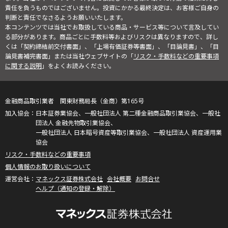
責任を負うものではございません。投資にかかる最終決定は、お客様ご自身の
判断と責任でなさるようお願いいたします。
本コンテンツでは当社でお取扱している商品・サービス等について言及してい
る部分があります。商品ごとに手数料等およびリスクは異なりますので、詳し
くは「契約締結前交付書面」、「上場有価証券等書面」、「目論見書」、「目
論見書補完書面」または当社ウェブサイトの「
リスク・手数料などの重要事項
に関する説明
」をよくお読みください。
金融商品取引業者 関東財務局長（金商）第165号
日本証券業協会、一般社団法人 第二種金融商品取引業協会、一般社
団法人 金融先物取引業協会、
一般社団法人 日本暗号資産等取引業協会、一般社団法人 資産運用業
協会
リスク・手数料などの重要事項
個人情報のお取り扱いについて
マネックス証券株式会社
会社概要
お問合せ
ヘルプ（通知の登録・解除）