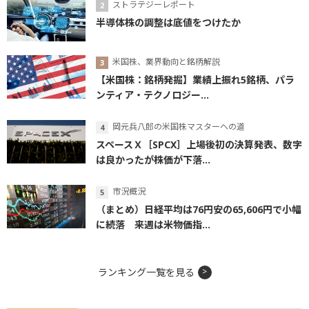
ストラテジーレポート
半導体株の調整は底値をつけたか
米国株、業界動向と銘柄解説
【米国株：銘柄発掘】業績上振れ5銘柄、パラ
ンティア・テクノロジー...
岡元兵八郎の米国株マスターへの道
スペースＸ［SPCX］上場後初の決算発表、数字
は良かったが株価が下落...
市況概況
（まとめ）日経平均は76円安の65,606円で小幅
に続落 来週は米物価指...
ランキング一覧を見る