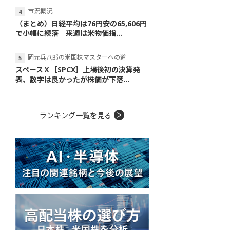
市況概況
（まとめ）日経平均は76円安の65,606円
で小幅に続落 来週は米物価指...
岡元兵八郎の米国株マスターへの道
スペースＸ［SPCX］上場後初の決算発
表、数字は良かったが株価が下落...
ランキング一覧を見る