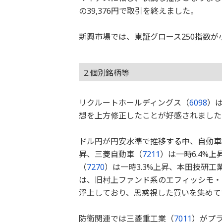
の39,376円で取引を終えました。
新興市場では、東証グロース250指数が
2.個別銘柄等
リクルートホールディングス（
6098
）は
想を上方修正したことが好感されました
ドル円が円安水準で推移する中、自動車
昇、三菱自動車（
7211
）は一時6.4%
（
7270
）は一時3.3%上昇、本田技研工
は、旧村上ファンド系のエフィッシモ・
浮上しており、思惑視した買いを集めて
防衛関連では三菱重工業（
7011
）がプ