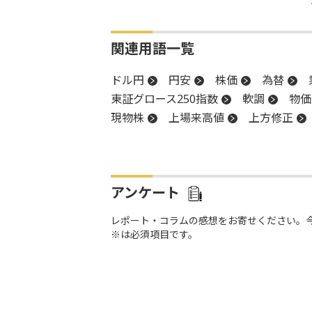
関連用語一覧
ドル円
円安
株価
為替
東証グロース250指数
軟調
物価
現物株
上場来高値
上方修正
後場
消費者物価指数
新興市場
手控え
年初来安値
反落
売
アンケート
レポート・コラムの感想をお寄せください。
※は必須項目です。