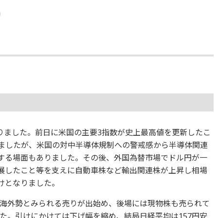
りました。前日に米国の主要3指数が史上最高値を更新したこ
始まりましたが、米国の対中半導体規制への警戒感から半導体関連
小する場面もありました。その後、外国為替市場でドル円が一
進展したこと等を支えに自動車株など輸出関連株が上昇し相場
引けとなりました。
海外勢とみられる売りが出始め、後場には現物株も売られて
た。引けにかけては下げ幅を縮め、結局日経平均は157円安