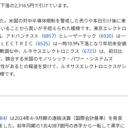
落の2,316.5円で引けています。
た。米国の対中半導体規制を警戒した売りや本日引け後に東
ていることから買いが手控えられた模様です。東京エレクトロ
下落、アドバンテスト（
6857
）とレーザーテック（
6920
）は一
ＥＬＥＣＴＲＩＣ（
6525
）は一時10.9%下落となり年初来安値
軟調な中、ルネサスエレクトロニクス（
6723
）は、前日比
ています。競合する米国のモノリシック・パワー・システムズ
能性があるとの報道を受けて、ルネサスエレクトロニクスがシ
様です。
84
）は2024年4~9月期の連結決算（国際会計基準）を発表
ました。前年同期の1兆4,087億円の赤字から一転して黒字に