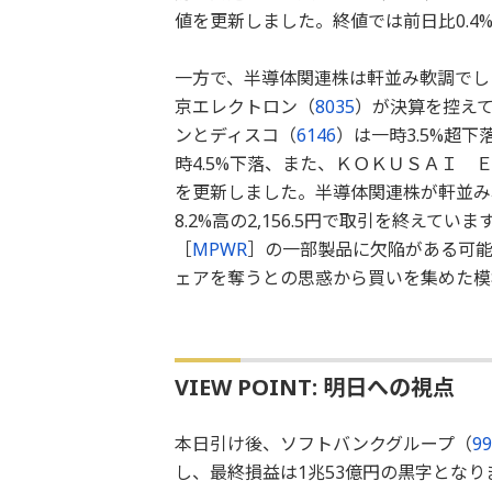
値を更新しました。終値では前日比0.4%下
一方で、半導体関連株は軒並み軟調でし
京エレクトロン（
8035
）が決算を控え
ンとディスコ（
6146
）は一時3.5%超
時4.5%下落、また、ＫＯＫＵＳＡＩ 
を更新しました。半導体関連株が軒並み
8.2%高の2,156.5円で取引を終え
［
MPWR
］の一部製品に欠陥がある可
ェアを奪うとの思惑から買いを集めた模
VIEW POINT: 明日への視点
本日引け後、ソフトバンクグループ（
99
し、最終損益は1兆53億円の黒字となり