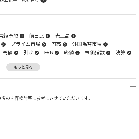
業績予想
前日比
売上高
プライム市場
円高
外国為替市場
高値
引け
FRB
終値
株価指数
決算
CEO
CPI
上場
前引け
続伸
もっと見る
買代金
ファンド
安値
今後の内容検討等に参考にさせていただきます。