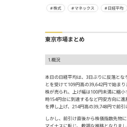
株式
マネックス
日経平均
東京市場まとめ
1.概況
本日の日経平均は、3日ぶりに反落とな
とを受けて109円高の39,642円で
株が売られ、上げ幅は100円未満に縮
時154円台に到達するなど円安方向に
を押し上げ、214円高の39,748円で前
しかし、前引け直後から株価指数先物に
マイナスに転じ、軟調な推移となりまし