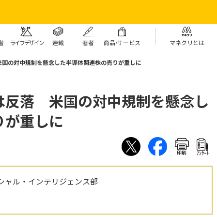
者
ライフデザイン
連載
著者
商
品・
サービス
マネクリとは
米国の対中規制を懸念した半導体関連株の売りが重しに
は反落 米国の対中規制を懸念し
りが重しに
印刷
ｱﾝｹｰﾄ
シャル・インテリジェンス部