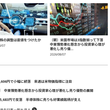
株の調整は底値をつけたか
（朝）米国市場は3指数揃って下落
中東情勢悪化懸念から投資家心理が
8/07
悪化し売り優...
2026/08/07
5,606円で小幅に続落 来週は米物価指標に注目
落 中東情勢悪化懸念から投資家心理が悪化し売り優勢の展開
5,683円で反落 半導体株に売りも好業績銘柄が支え
過去記事一覧を見る