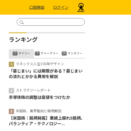
口座開設
ログイン
ランキング
デイリー
ウイークリー
マンスリー
マネックス人生100年デザイン
「墓じまい」には期限がある？墓じまい
の流れとかかる費用を解説
ストラテジーレポート
半導体株の調整は底値をつけたか
米国株、業界動向と銘柄解説
【米国株：銘柄発掘】業績上振れ5銘柄、
パランティア・テクノロジー...