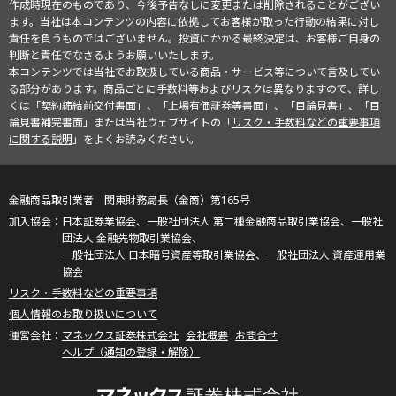
作成時現在のものであり、今後予告なしに変更または削除されることがござい
ます。当社は本コンテンツの内容に依拠してお客様が取った行動の結果に対し
責任を負うものではございません。投資にかかる最終決定は、お客様ご自身の
判断と責任でなさるようお願いいたします。
本コンテンツでは当社でお取扱している商品・サービス等について言及してい
る部分があります。商品ごとに手数料等およびリスクは異なりますので、詳し
くは「契約締結前交付書面」、「上場有価証券等書面」、「目論見書」、「目
論見書補完書面」または当社ウェブサイトの「
リスク・手数料などの重要事項
に関する説明
」をよくお読みください。
金融商品取引業者 関東財務局長（金商）第165号
日本証券業協会、一般社団法人 第二種金融商品取引業協会、一般社
団法人 金融先物取引業協会、
一般社団法人 日本暗号資産等取引業協会、一般社団法人 資産運用業
協会
リスク・手数料などの重要事項
個人情報のお取り扱いについて
マネックス証券株式会社
会社概要
お問合せ
ヘルプ（通知の登録・解除）