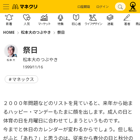
口座開設
ログイン
新着
人気
マーケット
特集
初心者
ライフデザイン
連載
著者
商
HOME
松本大のつぶやき
祭日
祭日
松本大のつぶやき
松本 大
1999/11/16
マネックス
２０００年問題などのリストを見ていると、来年から始ま
るハッピー・マンデーもたまに顔を出します。成人の日と
体育の日を月曜日に合わせてしまうというものです。
今までと休日のカレンダーが変わるからでしょう。但し私
がふと「あれ？」と思うのは、従来から春分の日と秋分の