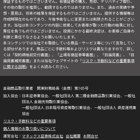
保証するものではございません。有価証券の購入、売却、デリバティブ取引、
その他の取引を推奨し、勧誘するものではありません。また、過去の実績や予
想・意見は、将来の結果を保証するものではございません。提供する情報等は
作成時現在のものであり、今後予告なしに変更または削除されることがござい
ます。当社は本コンテンツの内容に依拠してお客様が取った行動の結果に対し
責任を負うものではございません。投資にかかる最終決定は、お客様ご自身の
判断と責任でなさるようお願いいたします。
本コンテンツでは当社でお取扱している商品・サービス等について言及してい
る部分があります。商品ごとに手数料等およびリスクは異なりますので、詳し
くは「契約締結前交付書面」、「上場有価証券等書面」、「目論見書」、「目
論見書補完書面」または当社ウェブサイトの「
リスク・手数料などの重要事項
に関する説明
」をよくお読みください。
金融商品取引業者 関東財務局長（金商）第165号
日本証券業協会、一般社団法人 第二種金融商品取引業協会、一般社
団法人 金融先物取引業協会、
一般社団法人 日本暗号資産等取引業協会、一般社団法人 資産運用業
協会
リスク・手数料などの重要事項
個人情報のお取り扱いについて
マネックス証券株式会社
会社概要
お問合せ