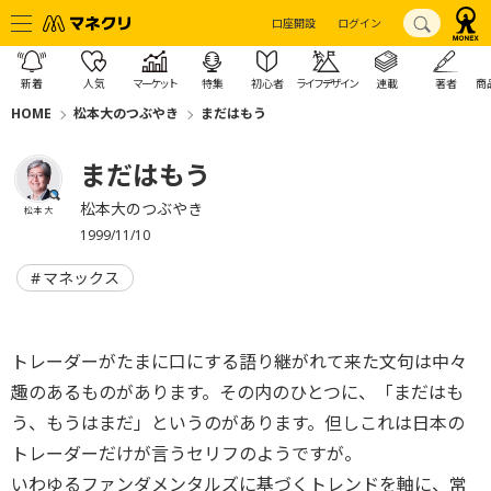
口座開設
ログイン
新着
人気
マーケット
特集
初心者
ライフデザイン
連載
著者
商
HOME
松本大のつぶやき
まだはもう
まだはもう
松本大のつぶやき
松本 大
1999/11/10
マネックス
トレーダーがたまに口にする語り継がれて来た文句は中々
趣のあるものがあります。その内のひとつに、「まだはも
う、もうはまだ」というのがあります。但しこれは日本の
トレーダーだけが言うセリフのようですが。
いわゆるファンダメンタルズに基づくトレンドを軸に、常