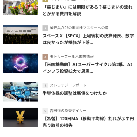
「墓じまい」には期限がある？墓じまいの流れ
とかかる費用を解説
岡元兵八郎の米国株マスターへの道
スペースＸ［SPCX］上場後初の決算発表、数字
は良かったが株価が下落...
モトリーフール米国株情報
【米国株動向】AIスーパーサイクル第2幕、AI
インフラ投資拡大で恩恵...
ストラテジーレポート
半導体株の調整は底値をつけたか
吉田恒の為替デイリー
【為替】120日MA（移動平均線）割れが示す円
売り取引の損失