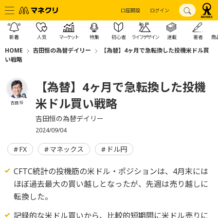
口座開設
ログイン
新着
人気
マーケット
特集
初心者
ライフデザイン
連載
著者
商
HOME
吉田恒の為替デイリー
【為替】4ヶ月で急転換した投機米ドル買
い戦略
【為替】4ヶ月で急転換した投機
米ドル買い戦略
吉田 恒
吉田恒の為替デイリー
2024/09/04
FX
マネックス
ドル円
CFTC統計の投機筋の米ドル・ポジションは、4月末には
ほぼ過去最大の買い越しとなったが、先週は売り越しに
転換した。
記録的な米ドル買いから、比較的短期間に米ドル売りに