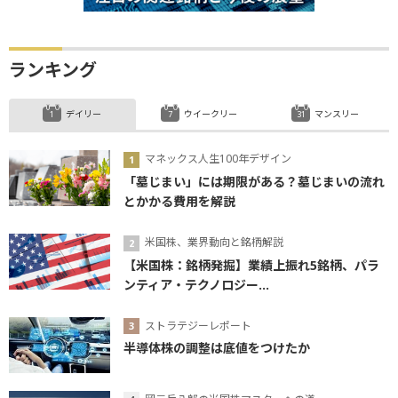
ランキング
デイリー
ウイークリー
マンスリー
マネックス人生100年デザイン
「墓じまい」には期限がある？墓じまいの流れ
とかかる費用を解説
米国株、業界動向と銘柄解説
【米国株：銘柄発掘】業績上振れ5銘柄、パラ
ンティア・テクノロジー...
ストラテジーレポート
半導体株の調整は底値をつけたか