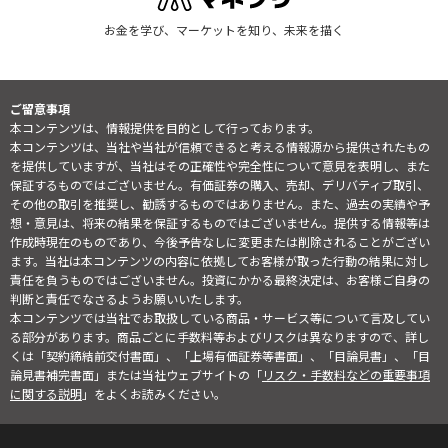
お金を学び、マーケットを知り、未来を描く
ご留意事項
本コンテンツは、情報提供を目的として行っております。
本コンテンツは、当社や当社が信頼できると考える情報源から提供されたもの
を提供していますが、当社はその正確性や完全性について意見を表明し、また
保証するものではございません。有価証券の購入、売却、デリバティブ取引、
その他の取引を推奨し、勧誘するものではありません。また、過去の実績や予
想・意見は、将来の結果を保証するものではございません。提供する情報等は
作成時現在のものであり、今後予告なしに変更または削除されることがござい
ます。当社は本コンテンツの内容に依拠してお客様が取った行動の結果に対し
責任を負うものではございません。投資にかかる最終決定は、お客様ご自身の
判断と責任でなさるようお願いいたします。
本コンテンツでは当社でお取扱している商品・サービス等について言及してい
る部分があります。商品ごとに手数料等およびリスクは異なりますので、詳し
くは「契約締結前交付書面」、「上場有価証券等書面」、「目論見書」、「目
論見書補完書面」または当社ウェブサイトの「
リスク・手数料などの重要事項
に関する説明
」をよくお読みください。