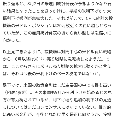
振り返ると、8月2日の米雇用統計発表が予想よりかなり弱
い結果となったことをきっかけに、早期の米利下げかつ大
幅利下げ観測が急拡大した。それ以前まで、CFTC統計の投
機筋の米ドル・ポジションは20万枚近くの買い越しとなっ
ていたが、この雇用統計発表の後から買い越しは急縮小に
向かった。
以上見てきたように、投機筋は対円中心の米ドル買い戦略
から、8月以降は米ドル売り戦略に急転換したようだ。で
は、ここからさらに米ドル売り戦略の拡大に動くかと言え
ば、それは今後の米利下げのペース次第ではないか。
足下では、米国の政策金利はまだ主要国の中でも最も高い
（図表4参照）。その米国も9月から利下げを始めるとの見
方が有力視されているが、利下げ幅や追加の利下げの見通
しについてはまだコンセンサスにはなっていない。相対的
に高い米金利が、今後どれだけ早く是正に向かうか、投機