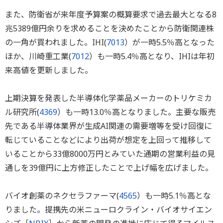
また、防衛省が来年度予算案の概算要求で過去最大となる8
兆5389億円余りを求めることを決めたことから防衛関連株
の一角が買われました。IHI(
7013
）が一時5.5％高となった
ほか、川崎重工業(
7012
）も一時5.4％高となり、IHIは年初
来高値を更新しました。
上期決算を発表した半導体化学薬品メーカーのトリケミカ
ル研究所(
4369
）も一時13.0％高となりました。主要な販売
先である半導体業界が生成AI関連の需要増等を受け回復に
転じていることなどにより出荷が想定を上回って推移して
いることから33億8000万円とみていた通期の営業利益の見
通しを39億円に上方修正したことで上げ幅を広げました。
バイオ創薬のネクセラファーマ(
4565
）も一時5.1％高とな
りました。提携先の米ニューロクライン・バイオサイエン