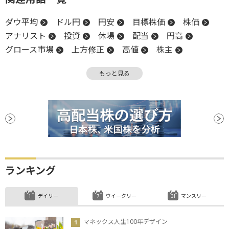
ダウ平均
ドル円
円安
目標株価
株価
アナリスト
投資
休場
配当
円高
グロース市場
上方修正
高値
株主
前場
年初来高値
上値
営業利益
決算
もっと見る
後場
資産運用
新興市場
生成AI
続伸
買収
ランキング
デイリー
ウイークリー
マンスリー
マネックス人生100年デザイン