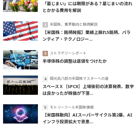
「墓じまい」には期限がある？墓じまいの流れ
とかかる費用を解説
米国株、業界動向と銘柄解説
【米国株：銘柄発掘】業績上振れ5銘柄、パラ
ンティア・テクノロジー...
ストラテジーレポート
半導体株の調整は底値をつけたか
岡元兵八郎の米国株マスターへの道
スペースＸ［SPCX］上場後初の決算発表、数字
は良かったが株価が下落...
モトリーフール米国株情報
【米国株動向】AIスーパーサイクル第2幕、AI
インフラ投資拡大で恩恵...