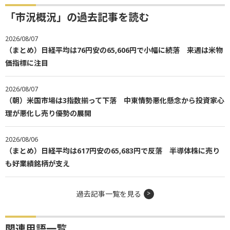
「市況概況」の過去記事を読む
2026/08/07
（まとめ）日経平均は76円安の65,606円で小幅に続落 来週は米物
価指標に注目
2026/08/07
（朝）米国市場は3指数揃って下落 中東情勢悪化懸念から投資家心
理が悪化し売り優勢の展開
2026/08/06
（まとめ）日経平均は617円安の65,683円で反落 半導体株に売り
も好業績銘柄が支え
過去記事一覧を見る
関連用語一覧