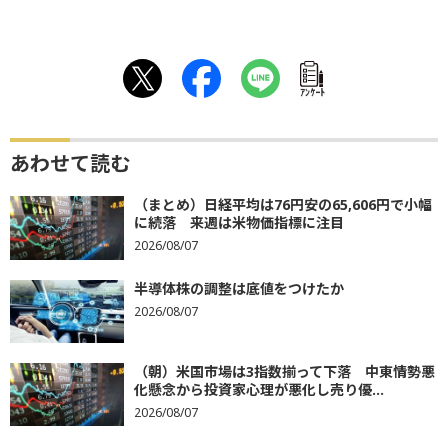
ｱﾝｹｰﾄ
あわせて読む
（まとめ）日経平均は76円安の65,606円で小幅
に続落 来週は米物価指標に注目
2026/08/07
半導体株の調整は底値をつけたか
2026/08/07
（朝）米国市場は3指数揃って下落 中東情勢悪
化懸念から投資家心理が悪化し売り優...
2026/08/07