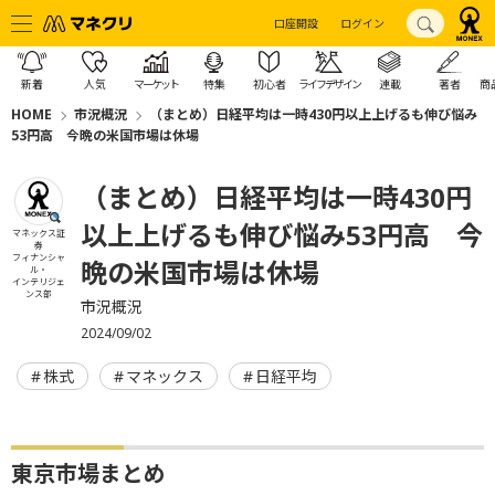
口座開設
ログイン
新着
人気
マーケット
特集
初心者
ライフデザイン
連載
著者
商
HOME
市況概況
（まとめ）日経平均は一時430円以上上げるも伸び悩み
53円高 今晩の米国市場は休場
（まとめ）日経平均は一時430円
以上上げるも伸び悩み53円高 今
マネックス証
券
フィナンシャ
晩の米国市場は休場
ル・
インテリジェ
ンス部
市況概況
2024/09/02
株式
マネックス
日経平均
東京市場まとめ