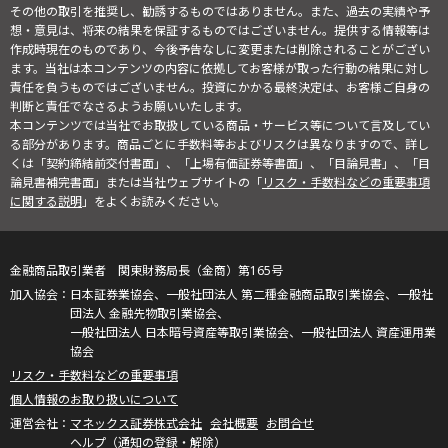
その他の取引を推奨し、勧誘するものではありません。また、過去の実績や予
想・意見は、将来の結果を保証するものではございません。提供する情報等は
作成時現在のものであり、今後予告なしに変更または削除されることがござい
ます。当社は本コンテンツの内容に依拠してお客様が取った行動の結果に対し
責任を負うものではございません。投資にかかる最終決定は、お客様ご自身の
判断と責任でなさるようお願いいたします。
本コンテンツでは当社でお取扱している商品・サービス等について言及してい
る部分があります。商品ごとに手数料等およびリスクは異なりますので、詳し
くは「契約締結前交付書面」、「上場有価証券等書面」、「目論見書」、「目
論見書補完書面」または当社ウェブサイトの「
リスク・手数料などの重要事項
に関する説明
」をよくお読みください。
金融商品取引業者 関東財務局長（金商）第165号
日本証券業協会、一般社団法人 第二種金融商品取引業協会、一般社
団法人 金融先物取引業協会、
一般社団法人 日本暗号資産等取引業協会、一般社団法人 資産運用業
協会
リスク・手数料などの重要事項
個人情報のお取り扱いについて
マネックス証券株式会社
会社概要
お問合せ
ヘルプ（通知の登録・解除）