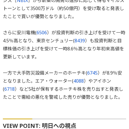
シズ［
NBIX
］から新薬の開発の進捗に応じて得るマイルス
トーンとして3500万ドル（約50億円）を受け取ると発表し
たことで買いが優勢となりました。
さらに安川電機(
6506
）が投資判断の引き上げを受けて一時
4.5％高となり、東京センチュリー(
8439
）も投資判断と目
標株価の引き上げを受けて一時8.6％高となり年初来高値を
更新しています。
一方で大手防災設備メーカーのホーチキ(
6745
）が8.9％安
となりました。エア・ウォーター(
4088
）やアイホン
(
6718
）など5社が保有するホーチキ株を売り出すと発表し
たことで需給の悪化を警戒した売りが優勢となりました。
VIEW POINT: 明日への視点