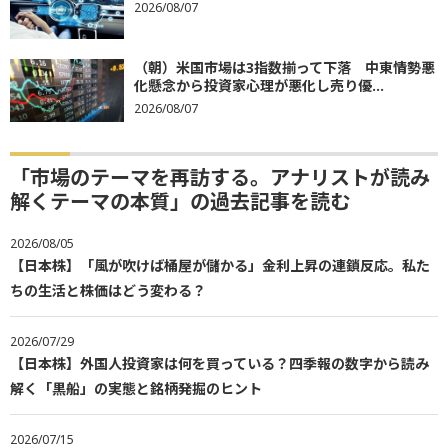
2026/08/07
（朝）米国市場は3指数揃って下落 中東情勢悪
化懸念から投資家心理が悪化し売り優...
2026/08/07
「市場のテーマを再訪する。アナリストが読み
解くテーマの本質」の過去記事を読む
2026/08/05
【日本株】「風が吹けば桶屋が儲かる」金利上昇の連鎖反応。私た
ちの生活と株価はどう変わる？
2026/07/29
【日本株】外国人投資家は何を買っている？四季報の数字から読み
解く「黒船」の実態と銘柄発掘のヒント
2026/07/15