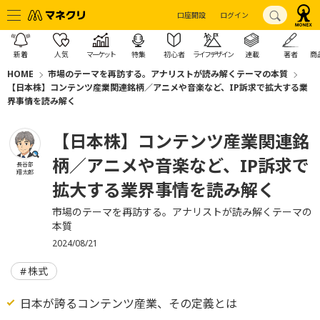
口座開設
ログイン
新着
人気
マーケット
特集
初心者
ライフデザイン
連載
著者
商
HOME
市場のテーマを再訪する。アナリストが読み解くテーマの本質
【日本株】コンテンツ産業関連銘柄／アニメや音楽など、IP訴求で拡大する業
界事情を読み解く
【日本株】コンテンツ産業関連銘
柄／アニメや音楽など、IP訴求で
長谷部
翔太郎
拡大する業界事情を読み解く
市場のテーマを再訪する。アナリストが読み解くテーマの
本質
2024/08/21
株式
日本が誇るコンテンツ産業、その定義とは