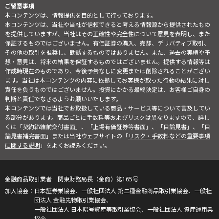
ご留意事項
本コンテンツは、情報提供を目的として行っております。
本コンテンツは、当社や当社が信頼できると考える情報源から提供されたもの
を提供していますが、当社はその正確性や完全性について意見を表明し、また
保証するものではございません。有価証券の購入、売却、デリバティブ取引、
その他の取引を推奨し、勧誘するものではありません。また、過去の実績や予
想・意見は、将来の結果を保証するものではございません。提供する情報等は
作成時現在のものであり、今後予告なしに変更または削除されることがござい
ます。当社は本コンテンツの内容に依拠してお客様が取った行動の結果に対し
責任を負うものではございません。投資にかかる最終決定は、お客様ご自身の
判断と責任でなさるようお願いいたします。
本コンテンツでは当社でお取扱している商品・サービス等について言及してい
る部分があります。商品ごとに手数料等およびリスクは異なりますので、詳し
くは「契約締結前交付書面」、「上場有価証券等書面」、「目論見書」、「目
論見書補完書面」または当社ウェブサイトの「
リスク・手数料などの重要事項
に関する説明
」をよくお読みください。
金融商品取引業者 関東財務局長（金商）第165号
日本証券業協会、一般社団法人 第二種金融商品取引業協会、一般社
団法人 金融先物取引業協会、
一般社団法人 日本暗号資産等取引業協会、一般社団法人 資産運用業
協会