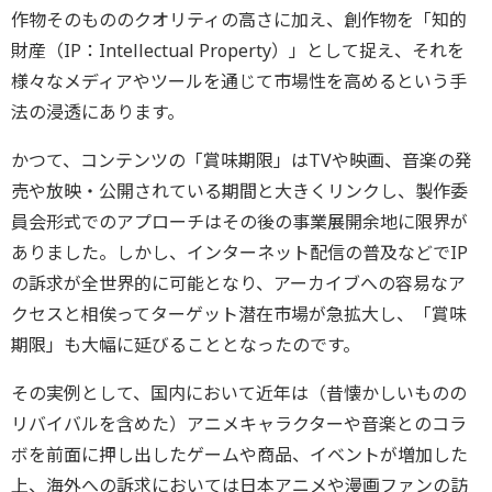
作物そのもののクオリティの高さに加え、創作物を「知的
財産（IP：Intellectual Property）」として捉え、それを
様々なメディアやツールを通じて市場性を高めるという手
法の浸透にあります。
かつて、コンテンツの「賞味期限」はTVや映画、音楽の発
売や放映・公開されている期間と大きくリンクし、製作委
員会形式でのアプローチはその後の事業展開余地に限界が
ありました。しかし、インターネット配信の普及などでIP
の訴求が全世界的に可能となり、アーカイブへの容易なア
クセスと相俟ってターゲット潜在市場が急拡大し、「賞味
期限」も大幅に延びることとなったのです。
その実例として、国内において近年は（昔懐かしいものの
リバイバルを含めた）アニメキャラクターや音楽とのコラ
ボを前面に押し出したゲームや商品、イベントが増加した
上、海外への訴求においては日本アニメや漫画ファンの訪