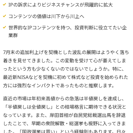
IPの訴求によりビジネスチャンスが飛躍的に拡大
コンテンツの価値は川下から川上へ
世界的なIPコンテンツを持つ、投資判断に役立てたい企
業群
7月末の追加利上げを契機とした波乱の展開はようやく落ち
着きを見せてきました。この変動を受けて心が萎えてしま
ったという方も少なくないのではないでしょうか。特に、
最近新NISAなどを契機に初めて株式など投資を始められた
方には強烈なインパクトであったものと推察します。
直近の市場は年初来高値からの急落は半値戻しを達成し、
「半値戻しは全値戻し」との相場格言に期待できる状況と
なっています。また、岸田首相が自民党総裁選出馬を辞退
したことで、早期の衆院解散・総選挙も視野に入ってきま
した。「国政選挙は買い」という経験則もあります。日々