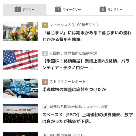
デイリー
ウイークリー
マンスリー
マネックス人生100年デザイン
「墓じまい」には期限がある？墓じまいの流れ
とかかる費用を解説
米国株、業界動向と銘柄解説
【米国株：銘柄発掘】業績上振れ5銘柄、パラ
ンティア・テクノロジー...
ストラテジーレポート
半導体株の調整は底値をつけたか
岡元兵八郎の米国株マスターへの道
スペースＸ［SPCX］上場後初の決算発表、数字
は良かったが株価が下落...
吉田恒の為替デイリー