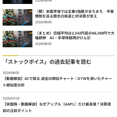
2026/08/06
（朝）米国市場では主要3指数がまちまち 中東
情勢を巡る懸念の後退と好決算が支え
2026/08/06
（まとめ）日経平均は2,342円高の66,300円で大
幅続伸 AI・半導体銘柄がけん引
2026/08/05
「ストックボイス」の過去記事を読む
2026/08/05
【動画解説】AIで探る 過去の類似チャート：DTWを用いたチャー
ト類似度分析
2026/07/29
【米国株・動画解説】なぜアップル［AAPL］だけ最高値？決算直
前の注目ポイント