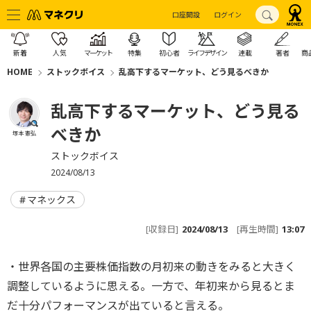
口座開設
ログイン
新着
人気
マーケット
特集
初心者
ライフデザイン
連載
著者
商
HOME
ストックボイス
乱高下するマーケット、どう見るべきか
乱高下するマーケット、どう見る
べきか
塚本 憲弘
ストックボイス
2024/08/13
マネックス
[収録日]
2024/08/13
[再生時間]
13:07
・世界各国の主要株価指数の月初来の動きをみると大きく
調整しているように思える。一方で、年初来から見るとま
だ十分パフォーマンスが出ていると言える。