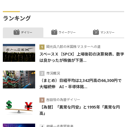
ランキング
デイリー
ウイークリー
マンスリー
岡元兵八郎の米国株マスターへの道
スペースＸ［SPCX］上場後初の決算発表、数字
は良かったが株価が下落...
市況概況
（まとめ）日経平均は2,342円高の66,300円で
大幅続伸 AI・半導体銘...
吉田恒の為替デイリー
【為替】「異常な円安」と1995年「異常な円
高」
相場一点喜怒哀楽