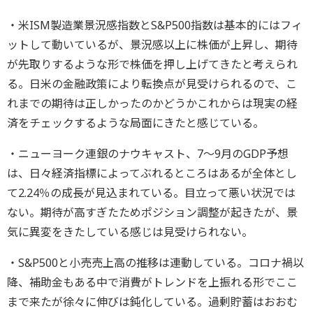
・米ISM製造業景況感指数とS&P500指数は基本的にはフィ
ットして動いているが、景況感以上に株価が上昇し、期待
が先取りするような形で株価を押し上げてきたと考えられ
る。日米の金融政策により転換点が見受けられるので、こ
れまでの期待は正しかったのかどうかこれからは現実の経
済をチェックするような局面にきたと感じている。
・ニューヨーク連銀のナウキャスト、7～9月のGDP予想
は、日々経済指標によってぶれるところはあるが全体とし
て2.24％の成長が見込まれている。目立って悪い状況では
ない。期待が高すぎたためポジション調整が起きたが、景
気に異変をきたしている感じは見受けられない。
・S&P500と小売売上高の推移は連動している。コロナ禍以
降、補助金もある中で消費がトレンドを上振れる形でここ
まで来たが徐々に伸びは鈍化している。過剰貯蓄はおおむ