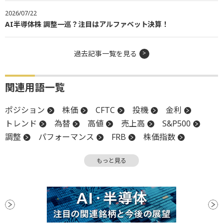
2026/07/22
AI半導体株 調整一巡？注目はアルファベット決算！
過去記事一覧を見る
関連用語一覧
ポジション
株価
CFTC
投機
金利
トレンド
為替
高値
売上高
S&P500
調整
パフォーマンス
FRB
株価指数
金融政策
決算
GDP
底
利下げ
もっと見る