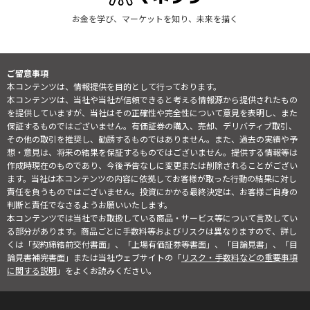
お金を学び、マーケットを知り、未来を描く
ご留意事項
本コンテンツは、情報提供を目的として行っております。
本コンテンツは、当社や当社が信頼できると考える情報源から提供されたもの
を提供していますが、当社はその正確性や完全性について意見を表明し、また
保証するものではございません。有価証券の購入、売却、デリバティブ取引、
その他の取引を推奨し、勧誘するものではありません。また、過去の実績や予
想・意見は、将来の結果を保証するものではございません。提供する情報等は
作成時現在のものであり、今後予告なしに変更または削除されることがござい
ます。当社は本コンテンツの内容に依拠してお客様が取った行動の結果に対し
責任を負うものではございません。投資にかかる最終決定は、お客様ご自身の
判断と責任でなさるようお願いいたします。
本コンテンツでは当社でお取扱している商品・サービス等について言及してい
る部分があります。商品ごとに手数料等およびリスクは異なりますので、詳し
くは「契約締結前交付書面」、「上場有価証券等書面」、「目論見書」、「目
論見書補完書面」または当社ウェブサイトの「
リスク・手数料などの重要事項
に関する説明
」をよくお読みください。