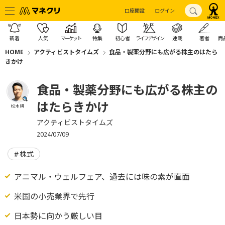
口座開設
ログイン
新着
人気
マーケット
特集
初心者
ライフデザイン
連載
著者
商
HOME
アクティビストタイムズ
食品・製薬分野にも広がる株主のはたら
きかけ
食品・製薬分野にも広がる株主の
はたらきかけ
松木 耕
アクティビストタイムズ
2024/07/09
株式
アニマル・ウェルフェア、過去には味の素が直面
米国の小売業界で先行
日本勢に向かう厳しい目