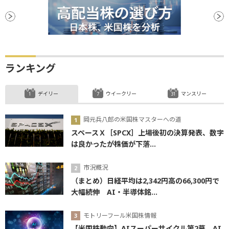
ランキング
デイリー
ウイークリー
マンスリー
岡元兵八郎の米国株マスターへの道
スペースＸ［SPCX］上場後初の決算発表、数字
は良かったが株価が下落...
市況概況
（まとめ）日経平均は2,342円高の66,300円で
大幅続伸 AI・半導体銘...
モトリーフール米国株情報
【米国株動向】AIスーパーサイクル第2幕、AI