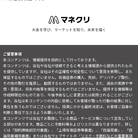
お金を学び、マーケットを知り、未来を描く
ご留意事項
本コンテンツは、情報提供を目的として行っております。
本コンテンツは、当社や当社が信頼できると考える情報源から提供されたもの
を提供していますが、当社はその正確性や完全性について意見を表明し、また
保証するものではございません。有価証券の購入、売却、デリバティブ取引、
その他の取引を推奨し、勧誘するものではありません。また、過去の実績や予
想・意見は、将来の結果を保証するものではございません。提供する情報等は
作成時現在のものであり、今後予告なしに変更または削除されることがござい
ます。当社は本コンテンツの内容に依拠してお客様が取った行動の結果に対し
責任を負うものではございません。投資にかかる最終決定は、お客様ご自身の
判断と責任でなさるようお願いいたします。
本コンテンツでは当社でお取扱している商品・サービス等について言及してい
る部分があります。商品ごとに手数料等およびリスクは異なりますので、詳し
くは「契約締結前交付書面」、「上場有価証券等書面」、「目論見書」、「目
論見書補完書面」または当社ウェブサイトの「
リスク・手数料などの重要事項