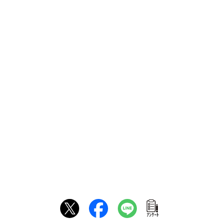
ｱﾝｹｰﾄ