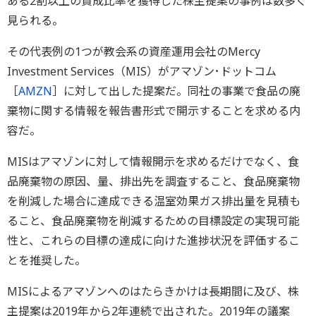
ある2割以上の賛成比率を獲得した株主提案の事例は数多く
見られる。
その代表例の1つが教会系の資産運用会社のMercy
Investment Services（MIS）がアマゾン･ドットコム
［
AMZN
］に対して出した提案だ。同社の事業で食品の廃
棄物に関する情報を報告書形式で開示することを求める内
容だ。
MISはアマゾンに対して情報開示を求めるだけでなく、食
品廃棄物の原因、量、排出先を調査すること、食品廃棄物
を削減した場合に達成できる温室効果ガス排出量を見積も
ること、食品廃棄物を削減するための目標設定の実現可能
性と、これらの目標の達成に向けた進捗状況を評価するこ
とを推奨した。
MISによるアマゾンへのはたらきかけは長期間に及び、株
主提案は2019年から2年連続で出された。2019年の議案