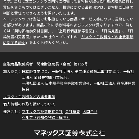
ます。当社は本コンテンツの内容に依拠してお客様が取った行動の結果に対し
責任を負うものではございません。投資にかかる最終決定は、お客様ご自身の
判断と責任でなさるようお願いいたします。
本コンテンツでは当社でお取扱している商品・サービス等について言及してい
る部分があります。商品ごとに手数料等およびリスクは異なりますので、詳し
くは「契約締結前交付書面」、「上場有価証券等書面」、「目論見書」、「目
論見書補完書面」または当社ウェブサイトの「
リスク・手数料などの重要事項
に関する説明
」をよくお読みください。
金融商品取引業者 関東財務局長（金商）第165号
日本証券業協会、一般社団法人 第二種金融商品取引業協会、一般社
団法人 金融先物取引業協会、
一般社団法人 日本暗号資産等取引業協会、一般社団法人 資産運用業
協会
リスク・手数料などの重要事項
個人情報のお取り扱いについて
マネックス証券株式会社
会社概要
お問合せ
ヘルプ（通知の登録・解除）