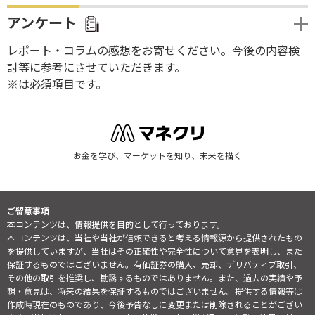
アンケート
レポート・コラムの感想をお寄せください。今後の内容検
討等に参考にさせていただきます。
※は必須項目です。
お金を学び、マーケットを知り、未来を描く
ご留意事項
本コンテンツは、情報提供を目的として行っております。
本コンテンツは、当社や当社が信頼できると考える情報源から提供されたもの
を提供していますが、当社はその正確性や完全性について意見を表明し、また
保証するものではございません。有価証券の購入、売却、デリバティブ取引、
その他の取引を推奨し、勧誘するものではありません。また、過去の実績や予
想・意見は、将来の結果を保証するものではございません。提供する情報等は
作成時現在のものであり、今後予告なしに変更または削除されることがござい