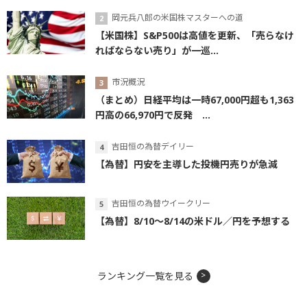
岡元兵八郎の米国株マスターへの道
【米国株】S&P500は高値を更新、「売らなけ
ればならない売り」が一巡...
市況概況
（まとめ）日経平均は一時67,000円超も1,363
円高の66,970円で反発 ...
吉田恒の為替デイリー
【為替】円安を主導した投機円売りが急減
吉田恒の為替ウイークリー
【為替】8/10～8/14の米ドル／円を予想する
ランキング一覧を見る