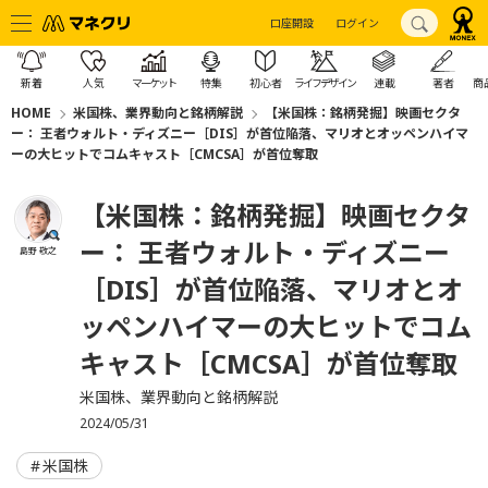
口座開設
ログイン
新着
人気
マーケット
特集
初心者
ライフデザイン
連載
著者
商
HOME
米国株、業界動向と銘柄解説
【米国株：銘柄発掘】映画セクタ
ー： 王者ウォルト・ディズニー［DIS］が首位陥落、マリオとオッペンハイマ
ーの大ヒットでコムキャスト［CMCSA］が首位奪取
【米国株：銘柄発掘】映画セクタ
ー： 王者ウォルト・ディズニー
島野 敬之
［DIS］が首位陥落、マリオとオ
ッペンハイマーの大ヒットでコム
キャスト［CMCSA］が首位奪取
米国株、業界動向と銘柄解説
2024/05/31
米国株