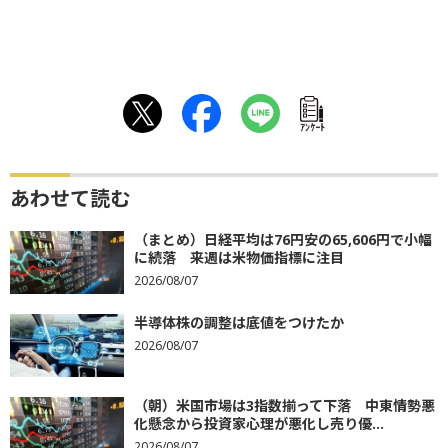
ｱﾝｹｰﾄ
あわせて読む
（まとめ）日経平均は76円安の65,606円で小幅
に続落 来週は米物価指標に注目
2026/08/07
半導体株の調整は底値をつけたか
2026/08/07
（朝）米国市場は3指数揃って下落 中東情勢悪
化懸念から投資家心理が悪化し売り優...
2026/08/07