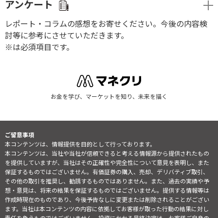
アンケート
レポート・コラムの感想をお寄せください。今後の内容検
討等に参考にさせていただきます。
※は必須項目です。
お金を学び、マーケットを知り、未来を描く
ご留意事項
本コンテンツは、情報提供を目的として行っております。
本コンテンツは、当社や当社が信頼できると考える情報源から提供されたもの
を提供していますが、当社はその正確性や完全性について意見を表明し、また
保証するものではございません。有価証券の購入、売却、デリバティブ取引、
その他の取引を推奨し、勧誘するものではありません。また、過去の実績や予
想・意見は、将来の結果を保証するものではございません。提供する情報等は
作成時現在のものであり、今後予告なしに変更または削除されることがござい
ます。当社は本コンテンツの内容に依拠してお客様が取った行動の結果に対し