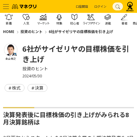
口座開設
ログイン
新着
人気
マーケット
特集
初心者
ライフデザイン
連載
著者
商
HOME
投資のヒント
6社がサイゼリヤの目標株価を引き上げ
6社がサイゼリヤの目標株価を引
き上げ
金山 敏之
投資のヒント
2024/05/30
株式
決算
決算発表後に目標株価の引き上げがみられる8
月決算銘柄は