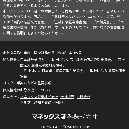
責任を負うものではございません。投資にかかる最終決定は、お客様ご自身の
判断と責任でなさるようお願いいたします。
本コンテンツでは当社でお取扱している商品・サービス等について言及してい
る部分があります。商品ごとに手数料等およびリスクは異なりますので、詳し
くは「契約締結前交付書面」、「上場有価証券等書面」、「目論見書」、「目
論見書補完書面」または当社ウェブサイトの「
リスク・手数料などの重要事項
に関する説明
」をよくお読みください。
金融商品取引業者 関東財務局長（金商）第165号
日本証券業協会、一般社団法人 第二種金融商品取引業協会、一般社
団法人 金融先物取引業協会、
一般社団法人 日本暗号資産等取引業協会、一般社団法人 資産運用業
協会
リスク・手数料などの重要事項
個人情報のお取り扱いについて
マネックス証券株式会社
会社概要
お問合せ
ヘルプ（通知の登録・解除）
COPYRIGHT © MONEX, Inc.