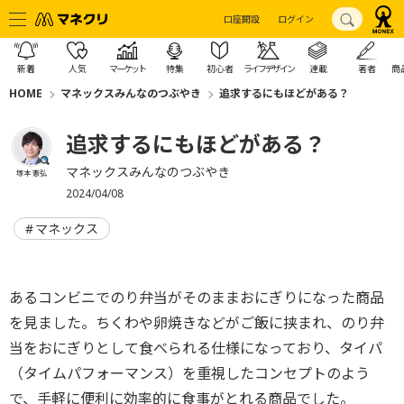
口座開設
ログイン
新着
人気
マーケット
特集
初心者
ライフデザイン
連載
著者
商
HOME
マネックスみんなのつぶやき
追求するにもほどがある？
追求するにもほどがある？
マネックスみんなのつぶやき
塚本 憲弘
2024/04/08
マネックス
あるコンビニでのり弁当がそのままおにぎりになった商品
を見ました。ちくわや卵焼きなどがご飯に挟まれ、のり弁
当をおにぎりとして食べられる仕様になっており、タイパ
（タイムパフォーマンス）を重視したコンセプトのよう
で、手軽に便利に効率的に食事がとれる商品でした。