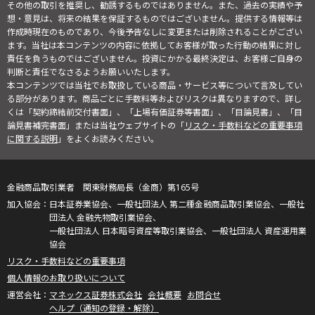
その他の取引を推奨し、勧誘するものではありません。また、過去の実績や予
想・意見は、将来の結果を保証するものではございません。提供する情報等は
作成時現在のものであり、今後予告なしに変更または削除されることがござい
ます。当社は本コンテンツの内容に依拠してお客様が取った行動の結果に対し
責任を負うものではございません。投資にかかる最終決定は、お客様ご自身の
判断と責任でなさるようお願いいたします。
本コンテンツでは当社でお取扱している商品・サービス等について言及してい
る部分があります。商品ごとに手数料等およびリスクは異なりますので、詳し
くは「契約締結前交付書面」、「上場有価証券等書面」、「目論見書」、「目
論見書補完書面」または当社ウェブサイトの「
リスク・手数料などの重要事項
に関する説明
」をよくお読みください。
金融商品取引業者 関東財務局長（金商）第165号
日本証券業協会、一般社団法人 第二種金融商品取引業協会、一般社
団法人 金融先物取引業協会、
一般社団法人 日本暗号資産等取引業協会、一般社団法人 資産運用業
協会
リスク・手数料などの重要事項
個人情報のお取り扱いについて
マネックス証券株式会社
会社概要
お問合せ
ヘルプ（通知の登録・解除）