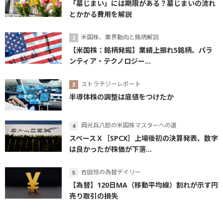
「墓じまい」には期限がある？墓じまいの流れ
とかかる費用を解説
米国株、業界動向と銘柄解説
【米国株：銘柄発掘】業績上振れ5銘柄、パラ
ンティア・テクノロジー...
ストラテジーレポート
半導体株の調整は底値をつけたか
岡元兵八郎の米国株マスターへの道
スペースＸ［SPCX］上場後初の決算発表、数字
は良かったが株価が下落...
吉田恒の為替デイリー
【為替】120日MA（移動平均線）割れが示す円
売り取引の損失