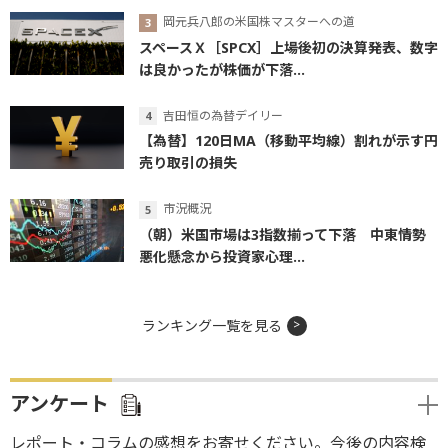
岡元兵八郎の米国株マスターへの道
スペースＸ［SPCX］上場後初の決算発表、数字
は良かったが株価が下落...
吉田恒の為替デイリー
【為替】120日MA（移動平均線）割れが示す円
売り取引の損失
市況概況
（朝）米国市場は3指数揃って下落 中東情勢
悪化懸念から投資家心理...
ランキング一覧を見る
アンケート
レポート・コラムの感想をお寄せください。今後の内容検