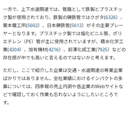
一方で、上下水道関連では、管路として鉄製とプラスチッ
ク製が使用されており、鉄製の鋳鉄管ではクボタ(
6326
）、
栗本鐵工所(
5602
）、日本鋳鉄管(
5612
）がその主要プレー
ヤーとなります。プラスチック製では塩化ビニル管、ポリ
エチレン（PE）管が主に使用されていますが、積水化学工
業(
4204
）、旭有機材(
4216
）、前澤化成工業(
7925
）などの
存在感が中でも高いと言えるのではないかと考えます。
ただし、ここで紹介した企業は交通・水道関連の専業企業
ばかりではありません。全社業績におけるインパクトの多
寡については、四季報の売上内訳や各企業のWebサイトな
どで確認しておく作業も忘れないようにしたいところで
す。