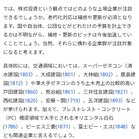
では、株式投資という観点ではどのような上場企業が注目
できるでしょうか。老朽化対応は補修や更新が必須となり
ます。国や自治体、公団などがどれだけの予算を計上でき
るかは不明ながら、補修・更新のピッチは今後加速してい
くことでしょう。当然、それらに携わる企業群が注目対象
になると考えます。
具体的には、交通領域においては、スーパーゼネコン（清
水建設(
1803
）、大成建設(
1801
）、大林組(
1802
）、鹿島建
設(
1812
））や準大手ゼネコンのうち土木売上の比較的高い
戸田建設(
1860
）、熊谷組(
1861
）、三井住友建設(
1821
）、
西松建設(
1820
）、安藤・間(
1719
）、五洋建設(
1893
）など
が挙げられます。加えて、プレストレスト・コンクリート
（PC）橋梁領域で大手とされるオリエンタル白石
(
1786
）、ピーエス三菱(
1871
）、富士ピー・エス(
1848
）な
ども関連企業と言えるでしょう。