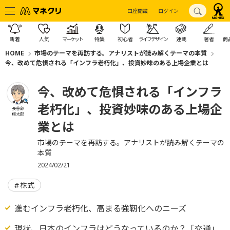
口座開設
ログイン
新着
人気
マーケット
特集
初心者
ライフデザイン
連載
著者
商
HOME
市場のテーマを再訪する。アナリストが読み解くテーマの本質
今、改めて危惧される「インフラ老朽化」、投資妙味のある上場企業とは
今、改めて危惧される「インフラ
老朽化」、投資妙味のある上場企
長谷部
翔太郎
業とは
市場のテーマを再訪する。アナリストが読み解くテーマの
本質
2024/02/21
株式
進むインフラ老朽化、高まる強靭化へのニーズ
現状、日本のインフラはどうなっているのか？「交通」