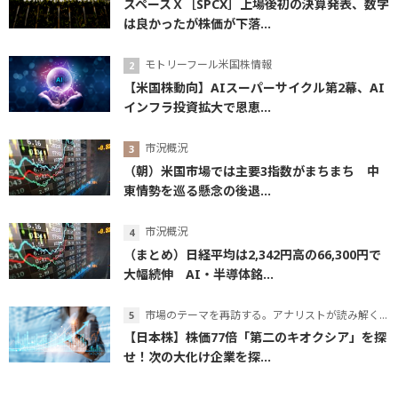
スペースＸ［SPCX］上場後初の決算発表、数字
は良かったが株価が下落...
モトリーフール米国株情報
【米国株動向】AIスーパーサイクル第2幕、AI
インフラ投資拡大で恩恵...
市況概況
（朝）米国市場では主要3指数がまちまち 中
東情勢を巡る懸念の後退...
市況概況
（まとめ）日経平均は2,342円高の66,300円で
大幅続伸 AI・半導体銘...
市場のテーマを再訪する。アナリストが読み解くテーマの本質
【日本株】株価77倍「第二のキオクシア」を探
せ！次の大化け企業を探...