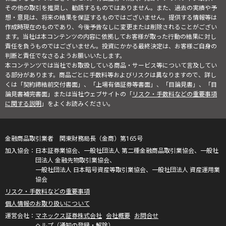
その他の取引を推奨し、勧誘するものではありません。また、過去の実績や予
想・意見は、将来の結果を保証するものではございません。提供する情報等は
作成時現在のものであり、今後予告なしに変更または削除されることがござい
ます。当社は本コンテンツの内容に依拠してお客様が取った行動の結果に対し
責任を負うものではございません。投資にかかる最終決定は、お客様ご自身の
判断と責任でなさるようお願いいたします。
本コンテンツでは当社でお取扱している商品・サービス等について言及してい
る部分があります。商品ごとに手数料等およびリスクは異なりますので、詳し
くは「契約締結前交付書面」、「上場有価証券等書面」、「目論見書」、「目
論見書補完書面」または当社ウェブサイトの「
リスク・手数料などの重要事項
に関する説明
」をよくお読みください。
金融商品取引業者 関東財務局長（金商）第165号
日本証券業協会、一般社団法人 第二種金融商品取引業協会、一般社
団法人 金融先物取引業協会、
一般社団法人 日本暗号資産等取引業協会、一般社団法人 資産運用業
協会
リスク・手数料などの重要事項
個人情報のお取り扱いについて
マネックス証券株式会社
会社概要
お問合せ
ヘルプ（通知の登録・解除）