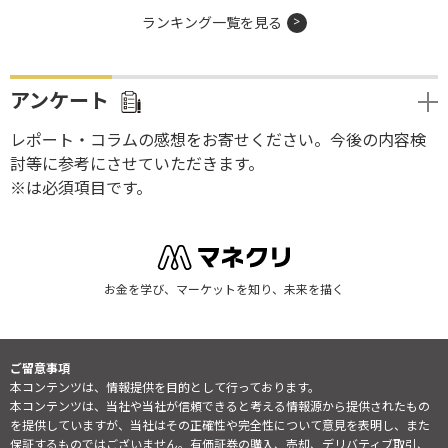
ランキング一覧を見る
アンケート
レポート・コラムの感想をお寄せください。今後の内容検
討等に参考にさせていただきます。
※は必須項目です。
お金を学び、マーケットを知り、未来を描く
ご留意事項
本コンテンツは、情報提供を目的として行っております。
本コンテンツは、当社や当社が信頼できると考える情報源から提供されたもの
を提供していますが、当社はその正確性や完全性について意見を表明し、また
保証するものではございません。有価証券の購入、売却、デリバティブ取引、