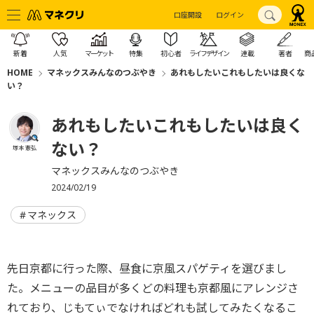
口座開設
ログイン
新着
人気
マーケット
特集
初心者
ライフデザイン
連載
著者
商
HOME
マネックスみんなのつぶやき
あれもしたいこれもしたいは良くな
い？
あれもしたいこれもしたいは良く
ない？
塚本 憲弘
マネックスみんなのつぶやき
2024/02/19
マネックス
先日京都に行った際、昼食に京風スパゲティを選びまし
た。メニューの品目が多くどの料理も京都風にアレンジさ
れており、じもてぃでなければどれも試してみたくなるこ