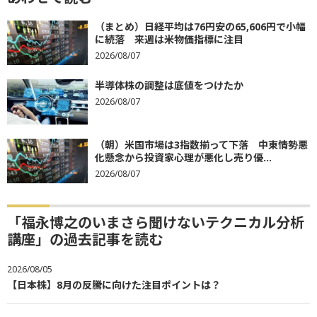
（まとめ）日経平均は76円安の65,606円で小幅
に続落 来週は米物価指標に注目
2026/08/07
半導体株の調整は底値をつけたか
2026/08/07
（朝）米国市場は3指数揃って下落 中東情勢悪
化懸念から投資家心理が悪化し売り優...
2026/08/07
「福永博之のいまさら聞けないテクニカル分析
講座」の過去記事を読む
2026/08/05
【日本株】8月の反騰に向けた注目ポイントは？