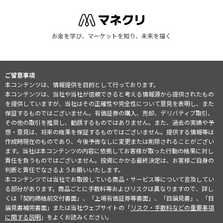
お金を学び、マーケットを知り、未来を描く
ご留意事項
本コンテンツは、情報提供を目的として行っております。
本コンテンツは、当社や当社が信頼できると考える情報源から提供されたもの
を提供していますが、当社はその正確性や完全性について意見を表明し、また
保証するものではございません。有価証券の購入、売却、デリバティブ取引、
その他の取引を推奨し、勧誘するものではありません。また、過去の実績や予
想・意見は、将来の結果を保証するものではございません。提供する情報等は
作成時現在のものであり、今後予告なしに変更または削除されることがござい
ます。当社は本コンテンツの内容に依拠してお客様が取った行動の結果に対し
責任を負うものではございません。投資にかかる最終決定は、お客様ご自身の
判断と責任でなさるようお願いいたします。
本コンテンツでは当社でお取扱している商品・サービス等について言及してい
る部分があります。商品ごとに手数料等およびリスクは異なりますので、詳し
くは「契約締結前交付書面」、「上場有価証券等書面」、「目論見書」、「目
論見書補完書面」または当社ウェブサイトの「
リスク・手数料などの重要事項
に関する説明
」をよくお読みください。