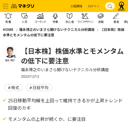
口座開設
ログイン
新着
人気
マーケット
特集
初心者
ライフデザイン
連載
著者
商
HOME
福永博之のいまさら聞けないテクニカル分析講座
【日本株】株価
水準とモメンタムの低下に要注意
【日本株】株価水準とモメンタム
の低下に要注意
福永 博之
福永博之のいまさら聞けないテクニカル分析講座
2023/12/13
株式
日経平均
25日移動平均線を上回って維持できるかが上昇トレンド
回復のカギ
モメンタムの上昇が続くか、に要注目