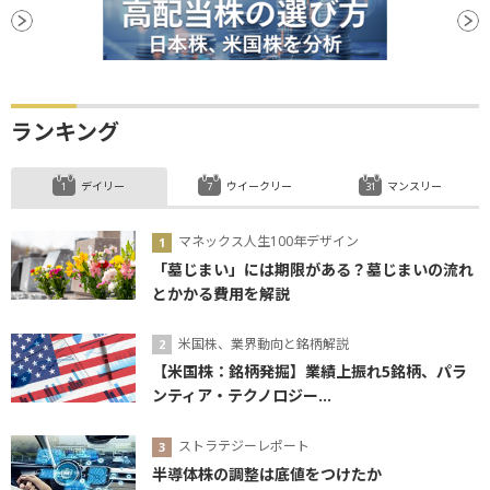
ランキング
デイリー
ウイークリー
マンスリー
マネックス人生100年デザイン
「墓じまい」には期限がある？墓じまいの流れ
とかかる費用を解説
米国株、業界動向と銘柄解説
【米国株：銘柄発掘】業績上振れ5銘柄、パラ
ンティア・テクノロジー...
ストラテジーレポート
半導体株の調整は底値をつけたか