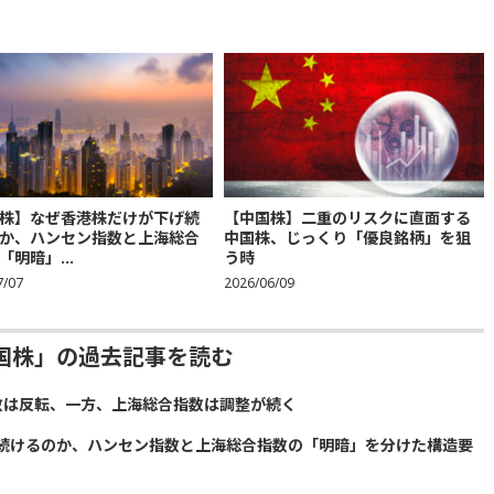
株】なぜ香港株だけが下げ続
【中国株】二重のリスクに直面する
か、ハンセン指数と上海総合
中国株、じっくり「優良銘柄」を狙
「明暗」...
う時
7/07
2026/06/09
国株」の過去記事を読む
数は反転、一方、上海総合指数は調整が続く
続けるのか、ハンセン指数と上海総合指数の「明暗」を分けた構造要