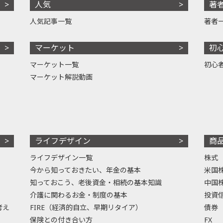
人気
著
人気記事一覧
著者
マーケット
初
マーケット一覧
初心
マーケット解説動画
ライフデザイン
商
ライフデザイン一覧
株式
今から知っておきたい、年金の基本
米国
知っておこう、老後資金・相続の基本知識
中国
介護に関わるお金・制度の基本
投資
考え
FIRE（経済的自立、早期リタイア）
債券
保険との付き合い方
FX