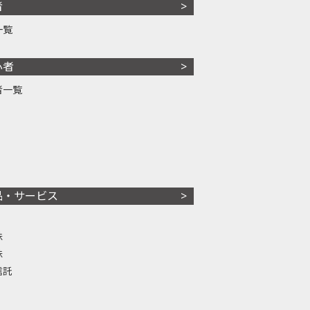
者
一覧
心者
者一覧
品・サービス
株
株
信託