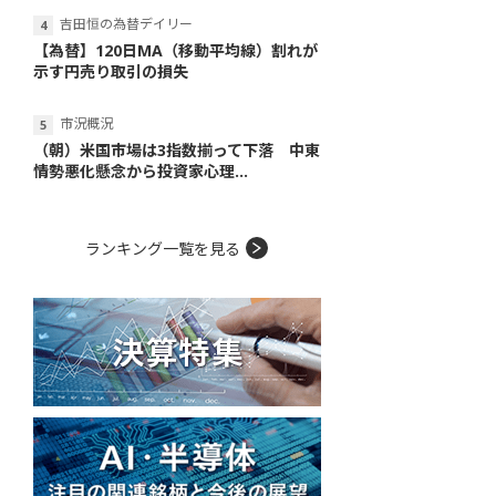
吉田恒の為替デイリー
【為替】120日MA（移動平均線）割れが
示す円売り取引の損失
市況概況
（朝）米国市場は3指数揃って下落 中東
情勢悪化懸念から投資家心理...
ランキング一覧を見る