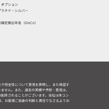
・オプション
プラチナ・シルバー
確定拠出年金（iDeCo）
性や完全性について意見を表明し、また保証す
りません。また、過去の実績や予想・意見は、
は削除されることがございます。当社は本コン
は、お客様ご自身の判断と責任でなさるようお