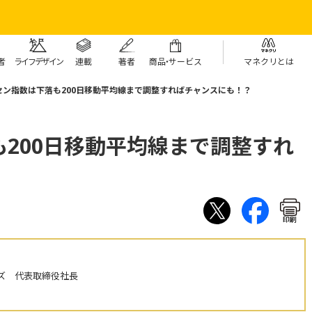
者
ライフデザイン
連載
著者
商
品・
サービス
マネクリとは
セン指数は下落も200日移動平均線まで調整すればチャンスにも！？
200日移動平均線まで調整すれ
印刷
ズ 代表取締役社長