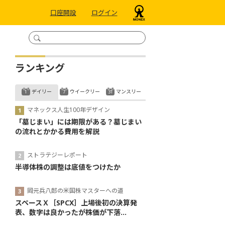
口座開設
ログイン
ランキング
デイリー
ウイークリー
マンスリー
マネックス人生100年デザイン
「墓じまい」には期限がある？墓じまい
の流れとかかる費用を解説
ストラテジーレポート
半導体株の調整は底値をつけたか
岡元兵八郎の米国株マスターへの道
スペースＸ［SPCX］上場後初の決算発
表、数字は良かったが株価が下落...