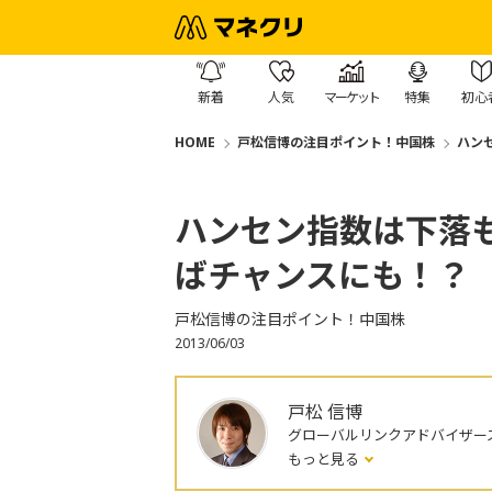
新着
人気
マーケット
特集
初心
HOME
戸松信博の注目ポイント！中国株
ハン
ハンセン指数は下落も
ばチャンスにも！？
戸松信博の注目ポイント！中国株
2013/06/03
戸松 信博
グローバルリンクアドバイザー
もっと見る