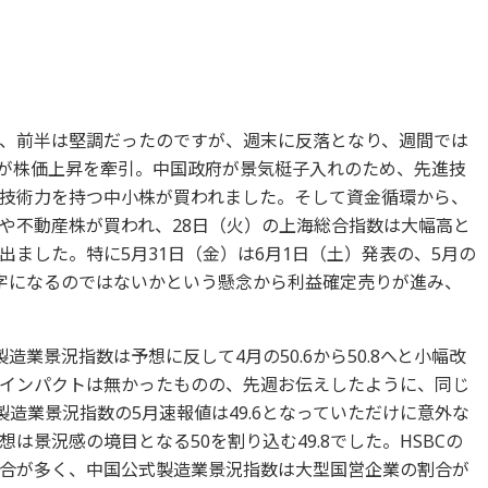
、前半は堅調だったのですが、週末に反落となり、週間では
が株価上昇を牽引。中国政府が景気梃子入れのため、先進技
技術力を持つ中小株が買われました。そして資金循環から、
や不動産株が買われ、28日（火）の上海総合指数は大幅高と
ました。特に5月31日（金）は6月1日（土）発表の、5月の
数字になるのではないかという懸念から利益確定売りが進み、
業景況指数は予想に反して4月の50.6から50.8へと小幅改
インパクトは無かったものの、先週お伝えしたように、同じ
製造業景況指数の5月速報値は49.6となっていただけに意外な
は景況感の境目となる50を割り込む49.8でした。HSBCの
合が多く、中国公式製造業景況指数は大型国営企業の割合が