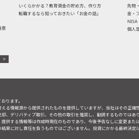
いくらかかる？教育資金の貯め方、作り方
先物
転職するなら知っておきたい「お金の話」
金・
NISA
極意
個人型
ております。
考える情報源から提供されたものを提供していますが、当社はその正確
売却、デリバティブ取引、その他の取引を推奨し、勧誘するものではあ
。提供する情報等は作成時現在のものであり、今後予告なしに変更また
の結果に対し責任を負うものではございません。投資にかかる最終決定