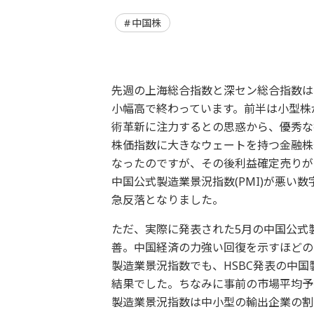
中国株
先週の上海総合指数と深セン総合指数は
小幅高で終わっています。前半は小型株
術革新に注力するとの思惑から、優秀な
株価指数に大きなウェートを持つ金融株
なったのですが、その後利益確定売りが出
中国公式製造業景況指数(PMI)が悪い
急反落となりました。
ただ、実際に発表された5月の中国公式製造
善。中国経済の力強い回復を示すほどの
製造業景況指数でも、HSBC発表の中国
結果でした。ちなみに事前の市場平均予想
製造業景況指数は中小型の輸出企業の割