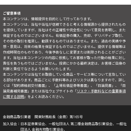
ご留意事項
本コンテンツは、情報提供を目的として行っております。
本コンテンツは、当社や当社が信頼できると考える情報源から提供されたもの
を提供していますが、当社はその正確性や完全性について意見を表明し、また
保証するものではございません。有価証券の購入、売却、デリバティブ取引、
その他の取引を推奨し、勧誘するものではありません。また、過去の実績や予
想・意見は、将来の結果を保証するものではございません。提供する情報等は
作成時現在のものであり、今後予告なしに変更または削除されることがござい
ます。当社は本コンテンツの内容に依拠してお客様が取った行動の結果に対し
責任を負うものではございません。投資にかかる最終決定は、お客様ご自身の
判断と責任でなさるようお願いいたします。
本コンテンツでは当社でお取扱している商品・サービス等について言及してい
る部分があります。商品ごとに手数料等およびリスクは異なりますので、詳し
くは「契約締結前交付書面」、「上場有価証券等書面」、「目論見書」、「目
論見書補完書面」または当社ウェブサイトの「
リスク・手数料などの重要事項
に関する説明
」をよくお読みください。
金融商品取引業者 関東財務局長（金商）第165号
日本証券業協会、一般社団法人 第二種金融商品取引業協会、一般社
団法人 金融先物取引業協会、