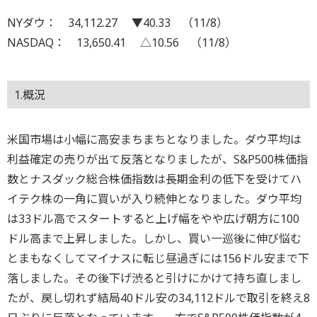
NYダウ： 34,112.27 ▼40.33 （11/8）
NASDAQ： 13,650.41 △10.56 （11/8）
1.概況
米国市場は小幅に高安まちまちとなりました。ダウ平均は
利益確定の売りが出て反落となりましたが、S&P500株価指
数とナスダック総合株価指数は長期金利の低下を受けてハ
イテク株の一角に買いが入り続伸となりました。ダウ平均
は33ドル高でスタートすると上げ幅をやや広げ朝方に100
ドル高まで上昇しました。しかし、買い一巡後に伸び悩む
とまもなくしてマイナスに転じ昼過ぎには156ドル安まで下
落しました。その後下げ渋ると引けにかけて持ち直しまし
たが、戻し切れず結局40ドル安の34,112ドルで取引を終え8