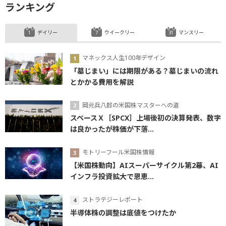
ランキング
デイリー
ウイークリー
マンスリー
マネックス人生100年デザイン
「墓じまい」には期限がある？墓じまいの流れ
とかかる費用を解説
岡元兵八郎の米国株マスターへの道
スペースＸ［SPCX］上場後初の決算発表、数字
は良かったが株価が下落...
モトリーフール米国株情報
【米国株動向】AIスーパーサイクル第2幕、AI
インフラ投資拡大で恩恵...
ストラテジーレポート
半導体株の調整は底値をつけたか