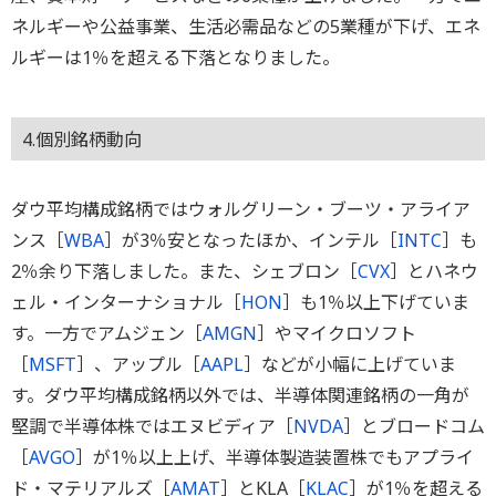
ネルギーや公益事業、生活必需品などの5業種が下げ、エネ
ルギーは1％を超える下落となりました。
4.個別銘柄動向
ダウ平均構成銘柄ではウォルグリーン・ブーツ・アライア
ンス［
WBA
］が3％安となったほか、インテル［
INTC
］も
2％余り下落しました。また、シェブロン［
CVX
］とハネウ
ェル・インターナショナル［
HON
］も1％以上下げていま
す。一方でアムジェン［
AMGN
］やマイクロソフト
［
MSFT
］、アップル［
AAPL
］などが小幅に上げていま
す。ダウ平均構成銘柄以外では、半導体関連銘柄の一角が
堅調で半導体株ではエヌビディア［
NVDA
］とブロードコム
［
AVGO
］が1％以上上げ、半導体製造装置株でもアプライ
ド・マテリアルズ［
AMAT
］とKLA［
KLAC
］が1％を超える