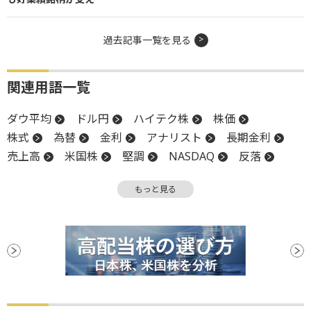
過去記事一覧を見る
関連用語一覧
ダウ平均
ドル円
ハイテク株
株価
株式
為替
金利
アナリスト
長期金利
売上高
米国株
堅調
NASDAQ
反落
引け
上値
株価指数
業績見通し
決算
もっと見る
続伸