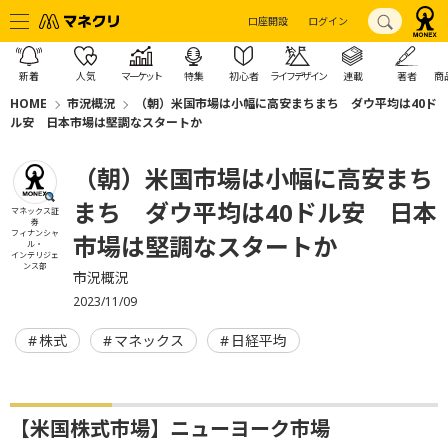
口座開設
ログイン
新着
人気
マーケット
特集
初心者
ライフデザイン
連載
著者
商
HOME
市況概況
（朝）米国市場は小幅に高安まちまち ダウ平均は40ド
ル安 日本市場は堅調なスタートか
（朝）米国市場は小幅に高安まち
まち ダウ平均は40ドル安 日本
マネックス証
券
フィナンシャ
市場は堅調なスタートか
ル・
インテリジェ
ンス部
市況概況
2023/11/09
株式
マネックス
日経平均
【米国株式市場】ニューヨーク市場