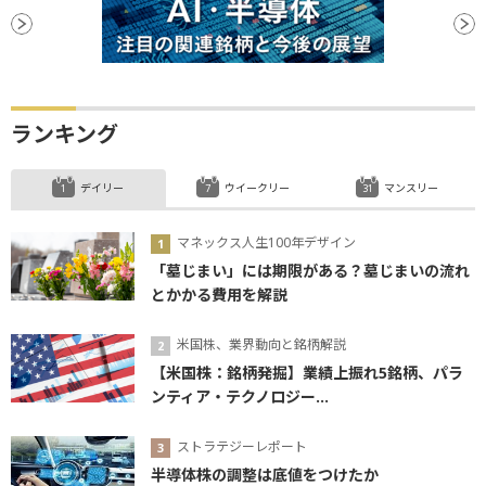
ランキング
デイリー
ウイークリー
マンスリー
マネックス人生100年デザイン
「墓じまい」には期限がある？墓じまいの流れ
とかかる費用を解説
米国株、業界動向と銘柄解説
【米国株：銘柄発掘】業績上振れ5銘柄、パラ
ンティア・テクノロジー...
ストラテジーレポート
半導体株の調整は底値をつけたか