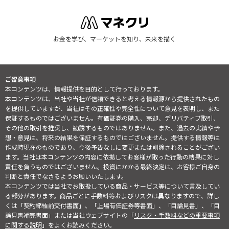
お金を学び、マーケットを知り、未来を描く
ご留意事項
本コンテンツは、情報提供を目的として行っております。
本コンテンツは、当社や当社が信頼できると考える情報源から提供されたもの
を提供していますが、当社はその正確性や完全性について意見を表明し、また
保証するものではございません。有価証券の購入、売却、デリバティブ取引、
その他の取引を推奨し、勧誘するものではありません。また、過去の実績や予
想・意見は、将来の結果を保証するものではございません。提供する情報等は
作成時現在のものであり、今後予告なしに変更または削除されることがござい
ます。当社は本コンテンツの内容に依拠してお客様が取った行動の結果に対し
責任を負うものではございません。投資にかかる最終決定は、お客様ご自身の
判断と責任でなさるようお願いいたします。
本コンテンツでは当社でお取扱している商品・サービス等について言及してい
る部分があります。商品ごとに手数料等およびリスクは異なりますので、詳し
くは「契約締結前交付書面」、「上場有価証券等書面」、「目論見書」、「目
論見書補完書面」または当社ウェブサイトの「
リスク・手数料などの重要事項
に関する説明
」をよくお読みください。