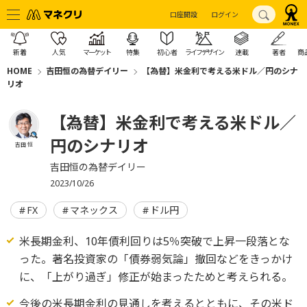
口座開設
ログイン
新着
人気
マーケット
特集
初心者
ライフデザイン
連載
著者
商
HOME
吉田恒の為替デイリー
【為替】米金利で考える米ドル／円のシナ
リオ
【為替】米金利で考える米ドル／
円のシナリオ
吉田 恒
吉田恒の為替デイリー
2023/10/26
FX
マネックス
ドル円
米長期金利、10年債利回りは5％突破で上昇一段落とな
った。著名投資家の「債券弱気論」撤回などをきっかけ
に、「上がり過ぎ」修正が始まったためと考えられる。
今後の米長期金利の見通しを考えるとともに、その米ド