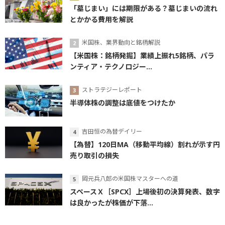
「墓じまい」には期限がある？墓じまいの流れ
とかかる費用を解説
米国株、業界動向と銘柄解説
【米国株：銘柄発掘】業績上振れ5銘柄、パラ
ンティア・テクノロジー...
ストラテジーレポート
半導体株の調整は底値をつけたか
吉田恒の為替デイリー
【為替】120日MA（移動平均線）割れが示す円
売り取引の損失
岡元兵八郎の米国株マスターへの道
スペースＸ［SPCX］上場後初の決算発表、数字
は良かったが株価が下落...