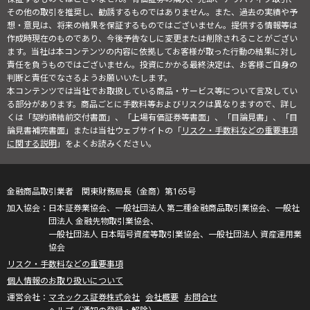
その他の取引を推奨し、勧誘するものではありません。また、過去の実績や予
想・意見は、将来の結果を保証するものではございません。提供する情報等は
作成時現在のものであり、今後予告なしに変更または削除されることがござい
ます。当社は本コンテンツの内容に依拠してお客様が取った行動の結果に対し
責任を負うものではございません。投資にかかる最終決定は、お客様ご自身の
判断と責任でなさるようお願いいたします。
本コンテンツでは当社でお取扱している商品・サービス等について言及してい
る部分があります。商品ごとに手数料等およびリスクは異なりますので、詳し
くは「契約締結前交付書面」、「上場有価証券等書面」、「目論見書」、「目
論見書補完書面」または当社ウェブサイトの「
リスク・手数料などの重要事項
に関する説明
」をよくお読みください。
金融商品取引業者 関東財務局長（金商）第165号
日本証券業協会、一般社団法人 第二種金融商品取引業協会、一般社
団法人 金融先物取引業協会、
一般社団法人 日本暗号資産等取引業協会、一般社団法人 資産運用業
協会
リスク・手数料などの重要事項
個人情報のお取り扱いについて
マネックス証券株式会社
会社概要
お問合せ