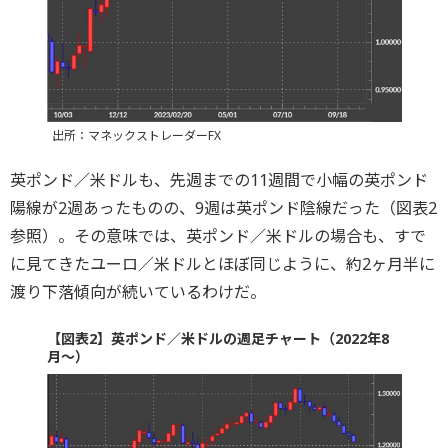
出所：マネックストレーダーFX
英ポンド／米ドルも、先週までの11週間で小幅の英ポンド
陽線が2週あったものの、9週は英ポンド陰線だった（図表2
参照）。その意味では、英ポンド／米ドルの場合も、すで
に見てきたユーロ／米ドルとほぼ同じように、約2ヶ月半に
渡り下落傾向が続いているわけだ。
【図表2】英ポンド／米ドルの週足チャート（2022年8
月～）