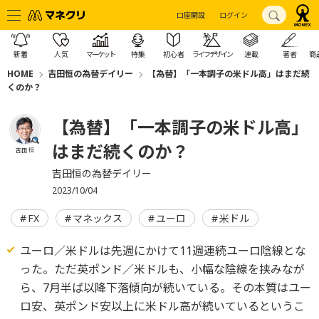
口座開設
ログイン
新着
人気
マーケット
特集
初心者
ライフデザイン
連載
著者
商
HOME
吉田恒の為替デイリー
【為替】「一本調子の米ドル高」はまだ続
くのか？
【為替】「一本調子の米ドル高」
はまだ続くのか？
吉田 恒
吉田恒の為替デイリー
2023/10/04
FX
マネックス
ユーロ
米ドル
ユーロ／米ドルは先週にかけて11週連続ユーロ陰線とな
った。ただ英ポンド／米ドルも、小幅な陰線を挟みなが
ら、7月半ば以降下落傾向が続いている。その本質はユー
ロ安、英ポンド安以上に米ドル高が続いているというこ