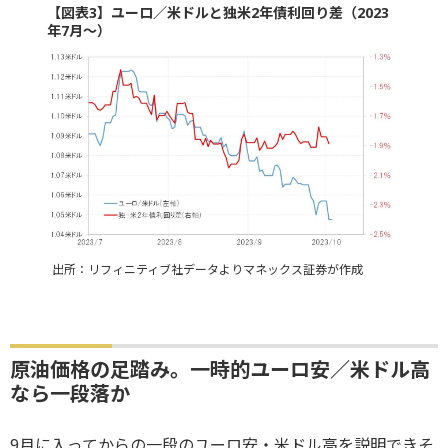
【図表3】ユーロ／米ドルと独米2年債利回り差（2023
年7月～）
出所：リフィニティブ社データよりマネックス証券が作成
原油価格の足踏み。一時的ユーロ安／米ドル高
なら一段落か
9月に入ってからの一段のユーロ安・米ドル高を説明できそ