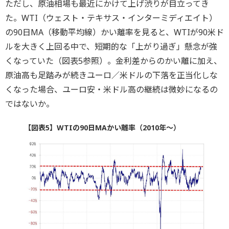
ただし、原油相場も最近にかけて上げ渋りが目立ってき
た。WTI（ウェスト・テキサス・インターミディエイト）
の90日MA（移動平均線）かい離率を見ると、WTIが90米ド
ルを大きく上回る中で、短期的な「上がり過ぎ」懸念が強
くなっていた（図表5参照）。金利差からのかい離に加え、
原油高も足踏みが続きユーロ／米ドルの下落を正当化しな
くなった場合、ユーロ安・米ドル高の継続は微妙になるの
ではないか。
【図表5】WTIの90日MAかい離率（2010年～）