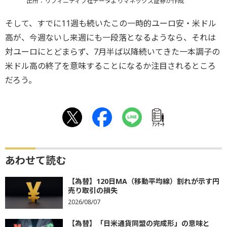
出所：リフィニティブ社データよりマネックス証券が作成
そして、すでに11週も続いたこの一時的ユーロ安・米ドル
高が、今週ないし来週にも一段落となるようなら、それは
対ユーロにとどまらず、7月半ば以降続いてきた一本調子の
米ドル高の終了を意味することになるか注目されるところ
だろう。
ｱﾝｹｰﾄ
あわせて読む
【為替】120日MA（移動平均線）割れが示す円
売り取引の損失
2026/08/07
【為替】「日米通貨同盟の完成形」の意味と