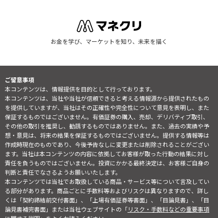
お金を学び、マーケットを知り、未来を描く
ご留意事項
本コンテンツは、情報提供を目的として行っております。
本コンテンツは、当社や当社が信頼できると考える情報源から提供されたもの
を提供していますが、当社はその正確性や完全性について意見を表明し、また
保証するものではございません。有価証券の購入、売却、デリバティブ取引、
その他の取引を推奨し、勧誘するものではありません。また、過去の実績や予
想・意見は、将来の結果を保証するものではございません。提供する情報等は
作成時現在のものであり、今後予告なしに変更または削除されることがござい
ます。当社は本コンテンツの内容に依拠してお客様が取った行動の結果に対し
責任を負うものではございません。投資にかかる最終決定は、お客様ご自身の
判断と責任でなさるようお願いいたします。
本コンテンツでは当社でお取扱している商品・サービス等について言及してい
る部分があります。商品ごとに手数料等およびリスクは異なりますので、詳し
くは「契約締結前交付書面」、「上場有価証券等書面」、「目論見書」、「目
論見書補完書面」または当社ウェブサイトの「
リスク・手数料などの重要事項