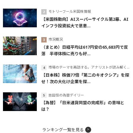
モトリーフール米国株情報
【米国株動向】AIスーパーサイクル第2幕、AI
インフラ投資拡大で恩恵...
市況概況
（まとめ）日経平均は617円安の65,683円で反
落 半導体株に売りも好...
市場のテーマを再訪する。アナリストが読み解くテーマの本質
【日本株】株価77倍「第二のキオクシア」を探
せ！次の大化け企業を探...
吉田恒の為替デイリー
【為替】「日米通貨同盟の完成形」の意味と
は？
ランキング一覧を見る