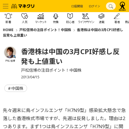
口座開設
ログイン
新着
人気
マーケット
特集
初心者
ライフデザイン
連載
著者
商
HOME
戸松信博の注目ポイント！中国株
香港株は中国の3月CPI好感し
反発も上値重い
香港株は中国の3月CPI好感し反
発も上値重い
戸松 信博
戸松信博の注目ポイント！中国株
2013/04/15
中国株
先々週末に鳥インフルエンザ「H7N9型」感染拡大懸念で急
落した香港株式市場ですが、先週は反発しました。理由は2
つあります。まず1つは鳥インフルエンザ「H7N9型」に関