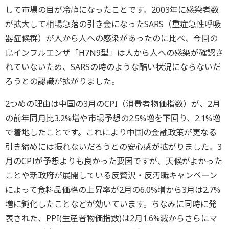
して市場の目が冷静になったことです。2003年に感染者数
が拡大して相場急落の引き金になったSARS（重症急性呼吸
器症候群）が人から人への感染があったのに比べ、今回の
鳥インフルエンザ「H7N9型」は人から人への感染が確認さ
れていないため、SARSの時のような酷い状況にならないだ
ろうとの認識が拡がりました。
2つめの理由は中国の3月のCPI（消費者物価指数）が、2月
の前年同月比3.2%増や市場予想の2.5%増を下回り、2.1%増
で着地したことです。これにより中国の金融政策が更なる
引き締めには振れないだろうとの安心感が拡がりました。3
月のCPIが予想よりも良かった要因ですが、天候がよかった
ことや新政府が展開している反贅沢・反汚職キャンペーン
によって食料品価格の上昇率が2月の6.0%増から3月は2.7%
増に鈍化したことなどが効いています。ちなみに同時に発
表された、PPI(生産者物価指数)は2月1.6%減からさらにマ