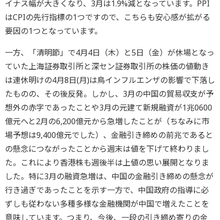
イナス幅が大きくなり、3月は1.9%減となっています。PPI
はCPIの先行指標の1つですので、こちらも安心感が拡がる
要因の1つとなっています。
一方、「清明節」で4月4日（木）と5日（金）が休場となっ
ていた上海証券取引所と深セン証券取引所の株価の値動き
は連休明けの4月8日(月)は鳥インフルエンザの影響で下落し
たものの、その後反発。しかし、3月の中国の貿易収支が予
想外の赤字であったことや3月の元建て新規融資が1兆0600
億元へと2月の6,200億元から急増したことが（ちなみに市
場予想は9,400億元でした）、金融引き締めの前兆であると
の懸念につながったことから週末は値を下げて終わりまし
た。これにより香港株も週後半は上値の思い展開となりま
した。特に3月の融資急増は、中国の金融引き締めの懸念が
行き過ぎであったことを示す一方で、中国政府の指導に必
ずしも従わない多種多様な金融機関が中国で増えたことを
意味しています。つまり、今後、一段の引き締め寄りの金