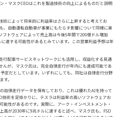
ン・マスクCEOはこれを製造技術の向上によるものだと説明
）技術によって将来的に利益率はさらに上昇すると考えてお
も、自動運転自動車が事業にもたらす影響について同様に楽
ソフトウェアによって売上高は今後5年間で200億ドル増加
ドルに達する可能性があるとみています。この営業利益予想は年
律走行配車サービスネットワークにも活用し、収益化する見通
せんが、マスク氏は、完全自律走行が年内にも達成可能であ
する予定だとしています。いずれにしても、同社は自律走行分野
ます。
の自律走行データを保有しており、これは優れたAIを持って
SD技術を足掛かりに、テスラは利益率の高いソフトウェアお
可能性があるのです。実際に、アーク・インベストメント・
高が2030年に9兆ドルに達すると述べ、マスク氏も、FSD