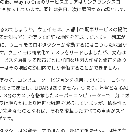
後、Waymo Oneのサービスエリアはサンフランシスコ
年）にも拡大しています。同社は先日、次に展開する市場として、
るのでしょうか。ウェイモは、大都市で配車サービスの提供
よる計測技術）を使って詳細な地図を作成しています。列車が
に、ウェイモのロボタクシーが移動するにはこうした地図が
す。ウェイモは商業化でテスラをリードしましたが、欠点は
ービスを展開する都市ごとに詳細な地図の作成と修正を繰り
ーはその地図の範囲内でしか稼働することができません。
を使わず、コンピュータービジョンを採用しています。ロジッ
使って運転し、LiDARはありません。つまり、基盤となるAI
、8台のカメラを搭載したスーパーコンピューターで十分に対
ラは明らかにより困難な戦略を選択していますが、拡張性と
トが完全なものとなれば、それを搭載したすべての車両がスイ
ずです。
タクシーは投資テーマのほんの一部にすぎません。同社の主