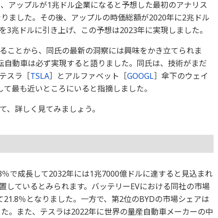
に、アップルが1兆ドル企業になると予想した最初のアナリス
なりました。その後、アップルの時価総額が2020年に2兆ドル
3兆ドルに引き上げ、この予想は2023年に実現しました。
ることから、同氏の最新の洞察には興味をかき立てられま
運転自動車は必ず実現すると語りました。同氏は、技術がまだ
テスラ［
TSLA
］とアルファベット［
GOOGL
］傘下のウェイ
して最も近いところにいると指摘しました。
いて、詳しく見てみましょう。
％で成長して2032年には1兆7000億ドルに達すると見込まれ
置しているとみられます。バッテリーEVにおける同社の市場
して21.8％となりました。一方で、第2位のBYDの市場シェアは
ました。また、テスラは2022年に世界の量産自動車メーカーの中