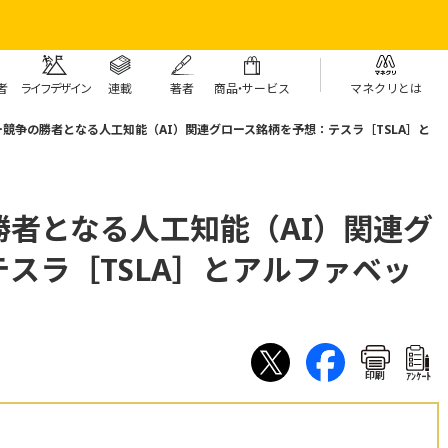
者
ライフデザイン
連載
著者
商
品・
サービス
マネクリとは
競争の勝者となる人工知能（AI）関連グロース銘柄を予想：テスラ［TSLA］と
者となる人工知能（AI）関連グ
スラ［TSLA］とアルファベッ
印刷
ｱﾝｹｰﾄ