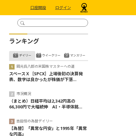
口座開設
ログイン
ランキング
デイリー
ウイークリー
マンスリー
岡元兵八郎の米国株マスターへの道
スペースＸ［SPCX］上場後初の決算発
表、数字は良かったが株価が下落...
市況概況
（まとめ）日経平均は2,342円高の
66,300円で大幅続伸 AI・半導体銘...
吉田恒の為替デイリー
【為替】「異常な円安」と1995年「異常
な円高」