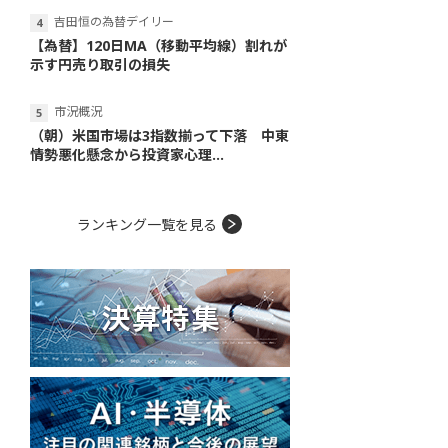
吉田恒の為替デイリー
【為替】120日MA（移動平均線）割れが
示す円売り取引の損失
市況概況
（朝）米国市場は3指数揃って下落 中東
情勢悪化懸念から投資家心理...
ランキング一覧を見る