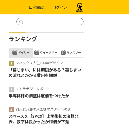
口座開設
ログイン
ランキング
デイリー
ウイークリー
マンスリー
マネックス人生100年デザイン
「墓じまい」には期限がある？墓じまい
の流れとかかる費用を解説
ストラテジーレポート
半導体株の調整は底値をつけたか
岡元兵八郎の米国株マスターへの道
スペースＸ［SPCX］上場後初の決算発
表、数字は良かったが株価が下落...