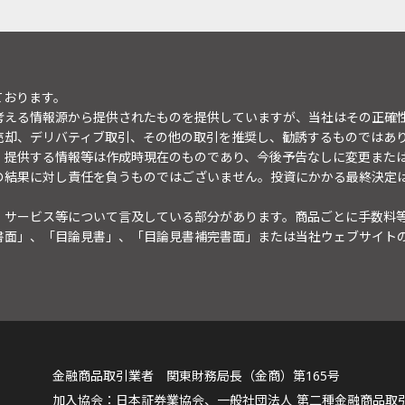
ております。
考える情報源から提供されたものを提供していますが、当社はその正確
売却、デリバティブ取引、その他の取引を推奨し、勧誘するものではあ
。提供する情報等は作成時現在のものであり、今後予告なしに変更また
の結果に対し責任を負うものではございません。投資にかかる最終決定
・サービス等について言及している部分があります。商品ごとに手数料
書面」、「目論見書」、「目論見書補完書面」または当社ウェブサイト
金融商品取引業者 関東財務局長（金商）第165号
日本証券業協会、一般社団法人 第二種金融商品取