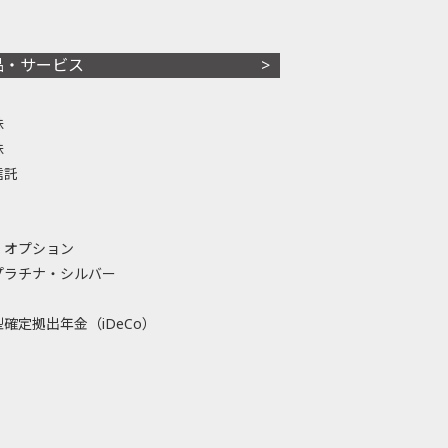
品・サービス
株
株
信託
・オプション
プラチナ・シルバー
確定拠出年金（iDeCo）