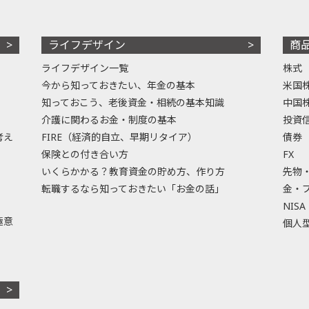
ライフデザイン
商
ライフデザイン一覧
株式
今から知っておきたい、年金の基本
米国
知っておこう、老後資金・相続の基本知識
中国
介護に関わるお金・制度の基本
投資
考え
FIRE（経済的自立、早期リタイア）
債券
保険との付き合い方
FX
いくらかかる？教育資金の貯め方、作り方
先物
転職するなら知っておきたい「お金の話」
金・
NISA
極意
個人型