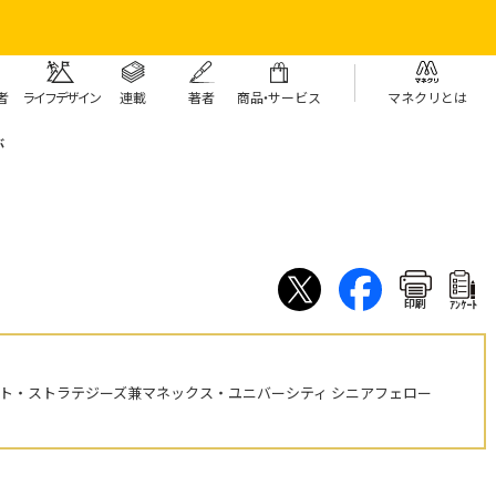
者
ライフデザイン
連載
著者
商
品・
サービス
マネクリとは
ぶ
印刷
ｱﾝｹｰﾄ
ント・ストラテジーズ兼マネックス・ユニバーシティ シニアフェロー