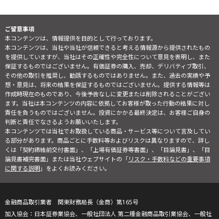
ご留意事項
本コンテンツは、情報提供を目的として行っております。
本コンテンツは、当社や当社が信頼できると考える情報源から提供されたもの
を提供していますが、当社はその正確性や完全性について意見を表明し、また
保証するものではございません。有価証券の購入、売却、デリバティブ取引、
その他の取引を推奨し、勧誘するものではありません。また、過去の実績や予
想・意見は、将来の結果を保証するものではございません。提供する情報等は
作成時現在のものであり、今後予告なしに変更または削除されることがござい
ます。当社は本コンテンツの内容に依拠してお客様が取った行動の結果に対し
責任を負うものではございません。投資にかかる最終決定は、お客様ご自身の
判断と責任でなさるようお願いいたします。
本コンテンツでは当社でお取扱している商品・サービス等について言及してい
る部分があります。商品ごとに手数料等およびリスクは異なりますので、詳し
くは「契約締結前交付書面」、「上場有価証券等書面」、「目論見書」、「目
論見書補完書面」または当社ウェブサイトの「
リスク・手数料などの重要事項
に関する説明
」をよくお読みください。
金融商品取引業者 関東財務局長（金商）第165号
日本証券業協会、一般社団法人 第二種金融商品取引業協会、一般社