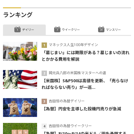
ランキング
デイリー
ウイークリー
マンスリー
マネックス人生100年デザイン
「墓じまい」には期限がある？墓じまいの流れ
とかかる費用を解説
岡元兵八郎の米国株マスターへの道
【米国株】S&P500は高値を更新、「売らなけ
ればならない売り」が一巡...
吉田恒の為替デイリー
【為替】円安を主導した投機円売りが急減
吉田恒の為替ウイークリー
【為替】8/10～8/14の米ドル／円を予想する