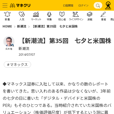
口座開設
ログイン
新着
人気
マーケット
特集
初心者
ライフデザイン
連載
著者
商
HOME
新潮流
【新潮流】第35回 七夕と米国株
【新潮流】第35回 七夕と米国株
新潮流
広木 隆
2014/07/07
マネックス
◆マネックス証券に入社して以来、かなりの数のレポート
を書いてきた。思い入れのある作品は少なくないが、3年前
の七夕の日に書いた「デジタル・デバイドと米国株の
PER」もそのひとつである。当時紹介されていた米国株のバ
リュエーション（株価評価尺度）が低下するという説に異