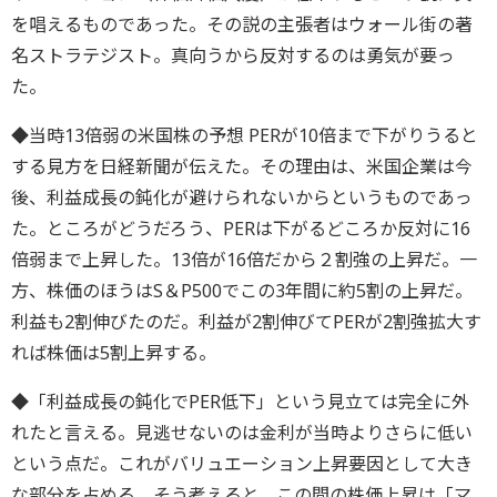
を唱えるものであった。その説の主張者はウォール街の著
名ストラテジスト。真向うから反対するのは勇気が要っ
た。
◆当時13倍弱の米国株の予想 PERが10倍まで下がりうると
する見方を日経新聞が伝えた。その理由は、米国企業は今
後、利益成長の鈍化が避けられないからというものであっ
た。ところがどうだろう、PERは下がるどころか反対に16
倍弱まで上昇した。13倍が16倍だから２割強の上昇だ。一
方、株価のほうはS＆P500でこの3年間に約5割の上昇だ。
利益も2割伸びたのだ。利益が2割伸びてPERが2割強拡大す
れば株価は5割上昇する。
◆「利益成長の鈍化でPER低下」という見立ては完全に外
れたと言える。見逃せないのは金利が当時よりさらに低い
という点だ。これがバリュエーション上昇要因として大き
な部分を占める。そう考えると、この間の株価上昇は「マ