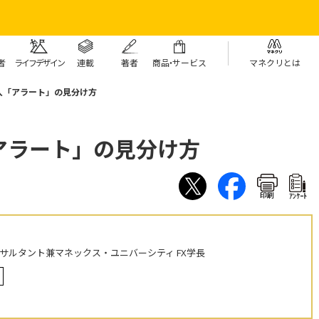
者
ライフデザイン
連載
著者
商
品・
サービス
マネクリとは
入「アラート」の見分け方
アラート」の見分け方
印刷
ｱﾝｹｰﾄ
ンサルタント兼マネックス・ユニバーシティ FX学長