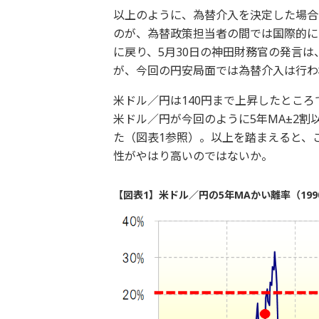
以上のように、為替介入を決定した場合
のが、為替政策担当者の間では国際的に
に戻り、5月30日の神田財務官の発言
が、今回の円安局面では為替介入は行わ
米ドル／円は140円まで上昇したところ
米ドル／円が今回のように5年MA±2割
た（図表1参照）。以上を踏まえると、
性がやはり高いのではないか。
【図表1】米ドル／円の5年MAかい離率（199