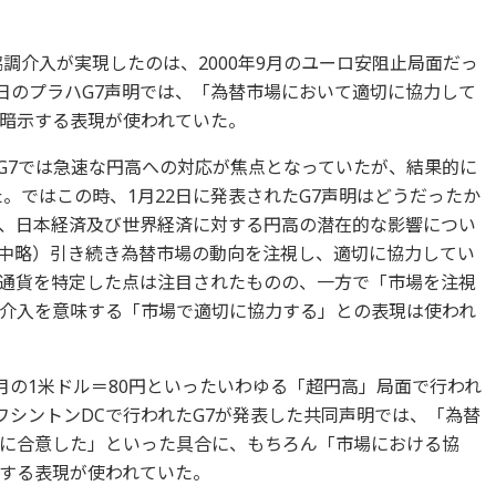
調介入が実現したのは、2000年9月のユーロ安阻止局面だっ
3日のプラハG7声明では、「為替市場において適切に協力して
暗示する表現が使われていた。
たG7では急速な円高への対応が焦点となっていたが、結果的に
。ではこの時、1月22日に発表されたG7声明はどうだったか
、日本経済及び世界経済に対する円高の潜在的な影響につい
中略）引き続き為替市場の動向を注視し、適切に協力してい
通貨を特定した点は注目されたものの、一方で「市場を注視
介入を意味する「市場で適切に協力する」との表現は使われ
年4月の1米ドル＝80円といったいわゆる「超円高」局面で行われ
ワシントンDCで行われたG7が発表した共同声明では、「為替
に合意した」といった具合に、もちろん「市場における協
する表現が使われていた。