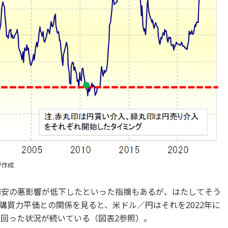
が作成
る円安の悪影響が低下したといった指摘もあるが、はたしてそう
購買力平価との関係を見ると、米ドル／円はそれを2022年に
上回った状況が続いている（図表2参照）。