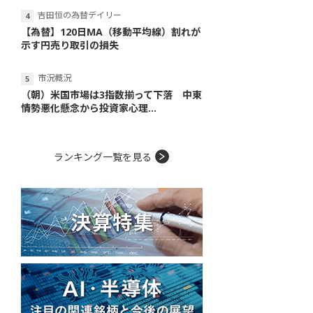
吉田恒の為替デイリー
【為替】120日MA（移動平均線）割れが
示す円売り取引の損失
市況概況
（朝）米国市場は3指数揃って下落 中東
情勢悪化懸念から投資家心理...
ランキング一覧を見る