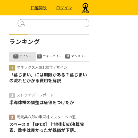
口座開設
ログイン
ランキング
デイリー
ウイークリー
マンスリー
マネックス人生100年デザイン
「墓じまい」には期限がある？墓じまい
の流れとかかる費用を解説
ストラテジーレポート
半導体株の調整は底値をつけたか
岡元兵八郎の米国株マスターへの道
スペースＸ［SPCX］上場後初の決算発
表、数字は良かったが株価が下落...