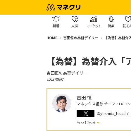
新着
人気
マーケット
特集
初心
HOME
吉田恒の為替デイリー
【為替】為替介
【為替】為替介入「
吉田恒の為替デイリー
2023/06/01
吉田 恒
マネックス証券 チーフ・FXコ
@yoshida_hisash1
もっと見る