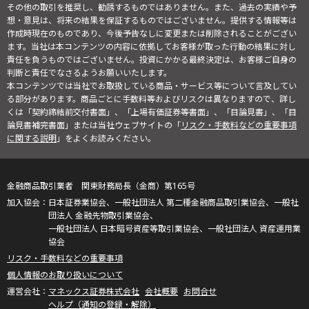
その他の取引を推奨し、勧誘するものではありません。また、過去の実績や予
想・意見は、将来の結果を保証するものではございません。提供する情報等は
作成時現在のものであり、今後予告なしに変更または削除されることがござい
ます。当社は本コンテンツの内容に依拠してお客様が取った行動の結果に対し
責任を負うものではございません。投資にかかる最終決定は、お客様ご自身の
判断と責任でなさるようお願いいたします。
本コンテンツでは当社でお取扱している商品・サービス等について言及してい
る部分があります。商品ごとに手数料等およびリスクは異なりますので、詳し
くは「契約締結前交付書面」、「上場有価証券等書面」、「目論見書」、「目
論見書補完書面」または当社ウェブサイトの「
リスク・手数料などの重要事項
に関する説明
」をよくお読みください。
金融商品取引業者 関東財務局長（金商）第165号
日本証券業協会、一般社団法人 第二種金融商品取引業協会、一般社
団法人 金融先物取引業協会、
一般社団法人 日本暗号資産等取引業協会、一般社団法人 資産運用業
協会
リスク・手数料などの重要事項
個人情報のお取り扱いについて
マネックス証券株式会社
会社概要
お問合せ
ヘルプ（通知の登録・解除）