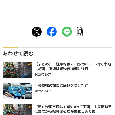
ｱﾝｹｰﾄ
あわせて読む
（まとめ）日経平均は76円安の65,606円で小幅
に続落 来週は米物価指標に注目
2026/08/07
半導体株の調整は底値をつけたか
2026/08/07
（朝）米国市場は3指数揃って下落 中東情勢悪
化懸念から投資家心理が悪化し売り優...