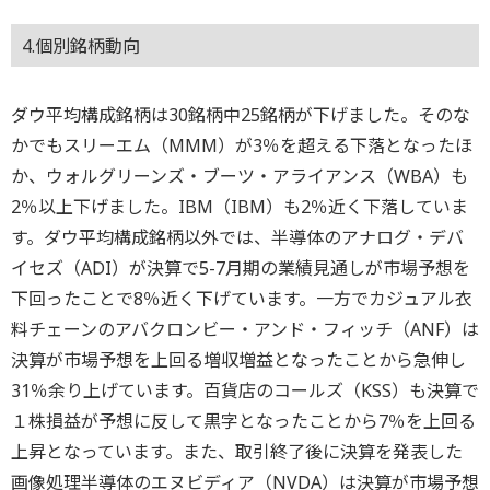
4.個別銘柄動向
ダウ平均構成銘柄は30銘柄中25銘柄が下げました。そのな
かでもスリーエム（MMM）が3％を超える下落となったほ
か、ウォルグリーンズ・ブーツ・アライアンス（WBA）も
2％以上下げました。IBM（IBM）も2％近く下落していま
す。ダウ平均構成銘柄以外では、半導体のアナログ・デバ
イセズ（ADI）が決算で5-7月期の業績見通しが市場予想を
下回ったことで8％近く下げています。一方でカジュアル衣
料チェーンのアバクロンビー・アンド・フィッチ（ANF）は
決算が市場予想を上回る増収増益となったことから急伸し
31％余り上げています。百貨店のコールズ（KSS）も決算で
１株損益が予想に反して黒字となったことから7％を上回る
上昇となっています。また、取引終了後に決算を発表した
画像処理半導体のエヌビディア（NVDA）は決算が市場予想