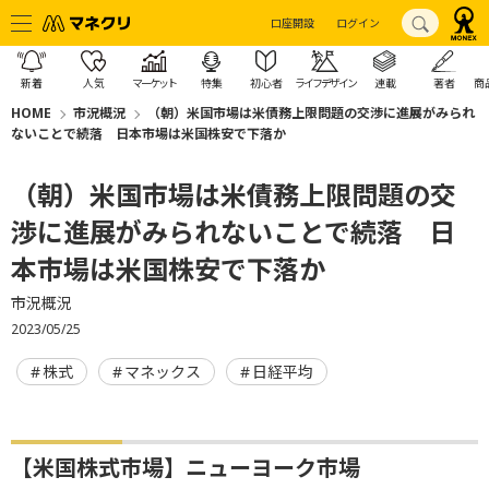
口座開設
ログイン
新着
人気
マーケット
特集
初心者
ライフデザイン
連載
著者
商
HOME
市況概況
（朝）米国市場は米債務上限問題の交渉に進展がみられ
ないことで続落 日本市場は米国株安で下落か
（朝）米国市場は米債務上限問題の交
渉に進展がみられないことで続落 日
本市場は米国株安で下落か
市況概況
2023/05/25
株式
マネックス
日経平均
【米国株式市場】ニューヨーク市場