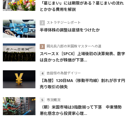
「墓じまい」には期限がある？墓じまいの流れ
とかかる費用を解説
ストラテジーレポート
半導体株の調整は底値をつけたか
岡元兵八郎の米国株マスターへの道
スペースＸ［SPCX］上場後初の決算発表、数字
は良かったが株価が下落...
吉田恒の為替デイリー
【為替】120日MA（移動平均線）割れが示す円
売り取引の損失
市況概況
（朝）米国市場は3指数揃って下落 中東情勢
悪化懸念から投資家心理...