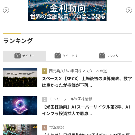
ランキング
デイリー
ウイークリー
マンスリー
岡元兵八郎の米国株マスターへの道
スペースＸ［SPCX］上場後初の決算発表、数字
は良かったが株価が下落...
モトリーフール米国株情報
【米国株動向】AIスーパーサイクル第2幕、AI
インフラ投資拡大で恩恵...
市況概況