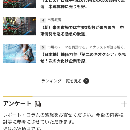
（まとめ）日経平均は617円安の65,683円で反
落 半導体株に売りも好...
市況概況
（朝）米国市場では主要3指数がまちまち 中
東情勢を巡る懸念の後退...
市場のテーマを再訪する。アナリストが読み解くテーマの本質
【日本株】株価77倍「第二のキオクシア」を探
せ！次の大化け企業を探...
ランキング一覧を見る
アンケート
レポート・コラムの感想をお寄せください。今後の内容検
討等に参考にさせていただきます。
※は必須項目です。