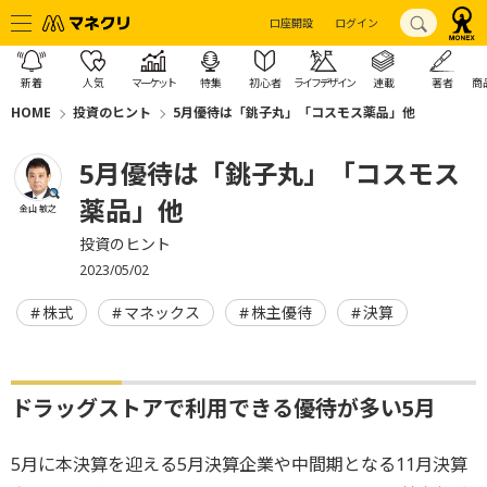
口座開設
ログイン
新着
人気
マーケット
特集
初心者
ライフデザイン
連載
著者
商
HOME
投資のヒント
5月優待は「銚子丸」「コスモス薬品」他
5月優待は「銚子丸」「コスモス
薬品」他
金山 敏之
投資のヒント
2023/05/02
株式
マネックス
株主優待
決算
ドラッグストアで利用できる優待が多い5月
5月に本決算を迎える5月決算企業や中間期となる11月決算