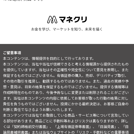
お金を学び、マーケットを知り、未来を描く
ご留意事項
本コンテンツは、情報提供を目的として行っております。
本コンテンツは、当社や当社が信頼できると考える情報源から提供されたもの
を提供していますが、当社はその正確性や完全性について意見を表明し、また
保証するものではございません。有価証券の購入、売却、デリバティブ取引、
その他の取引を推奨し、勧誘するものではありません。また、過去の実績や予
想・意見は、将来の結果を保証するものではございません。提供する情報等は
作成時現在のものであり、今後予告なしに変更または削除されることがござい
ます。当社は本コンテンツの内容に依拠してお客様が取った行動の結果に対し
責任を負うものではございません。投資にかかる最終決定は、お客様ご自身の
判断と責任でなさるようお願いいたします。
本コンテンツでは当社でお取扱している商品・サービス等について言及してい
る部分があります。商品ごとに手数料等およびリスクは異なりますので、詳し
くは「契約締結前交付書面」、「上場有価証券等書面」、「目論見書」、「目
論見書補完書面」または当社ウェブサイトの「
リスク・手数料などの重要事項