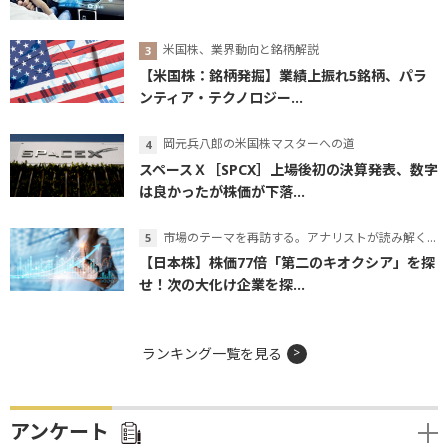
米国株、業界動向と銘柄解説
【米国株：銘柄発掘】業績上振れ5銘柄、パラ
ンティア・テクノロジー...
岡元兵八郎の米国株マスターへの道
スペースＸ［SPCX］上場後初の決算発表、数字
は良かったが株価が下落...
市場のテーマを再訪する。アナリストが読み解くテーマの本質
【日本株】株価77倍「第二のキオクシア」を探
せ！次の大化け企業を探...
ランキング一覧を見る
アンケート