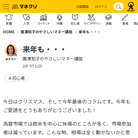
口座開設
ログイン
新着
人気
マーケット
特集
初心者
ライフデザイン
連載
著者
商
HOME
廣澤知子のやさしいマネー講座
来年も・・・
来年も・・・
廣澤知子のやさしいマネー講座
廣澤 知子
2017/12/25
初心者
今日はクリスマス、そして今年最後のコラムです。今年も
ご愛読をどうもありがとうございました！
為替市場では欧米を中心に休場のところが多く、市場参加
者は減っています。こんな時、相場は全く動かないかと思