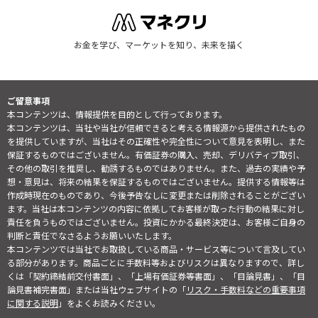
お金を学び、マーケットを知り、未来を描く
ご留意事項
本コンテンツは、情報提供を目的として行っております。
本コンテンツは、当社や当社が信頼できると考える情報源から提供されたもの
を提供していますが、当社はその正確性や完全性について意見を表明し、また
保証するものではございません。有価証券の購入、売却、デリバティブ取引、
その他の取引を推奨し、勧誘するものではありません。また、過去の実績や予
想・意見は、将来の結果を保証するものではございません。提供する情報等は
作成時現在のものであり、今後予告なしに変更または削除されることがござい
ます。当社は本コンテンツの内容に依拠してお客様が取った行動の結果に対し
責任を負うものではございません。投資にかかる最終決定は、お客様ご自身の
判断と責任でなさるようお願いいたします。
本コンテンツでは当社でお取扱している商品・サービス等について言及してい
る部分があります。商品ごとに手数料等およびリスクは異なりますので、詳し
くは「契約締結前交付書面」、「上場有価証券等書面」、「目論見書」、「目
論見書補完書面」または当社ウェブサイトの「
リスク・手数料などの重要事項
に関する説明
」をよくお読みください。