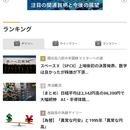
ランキング
デイリー
ウイークリー
マンスリー
岡元兵八郎の米国株マスターへの道
スペースＸ［SPCX］上場後初の決算発表、数字
は良かったが株価が下落...
市況概況
（まとめ）日経平均は2,342円高の66,300円で
大幅続伸 AI・半導体銘...
吉田恒の為替デイリー
【為替】「異常な円安」と1995年「異常な円
高」