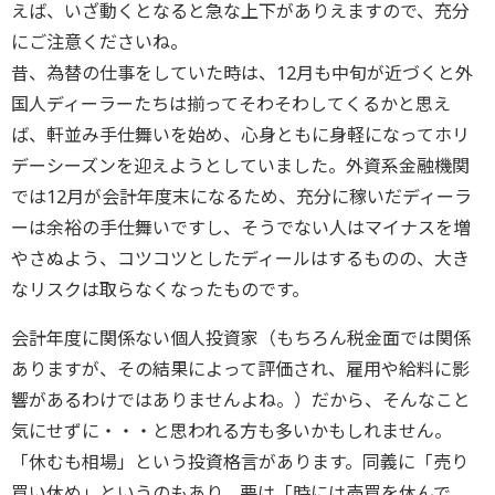
えば、いざ動くとなると急な上下がありえますので、充分
にご注意くださいね。
昔、為替の仕事をしていた時は、12月も中旬が近づくと外
国人ディーラーたちは揃ってそわそわしてくるかと思え
ば、軒並み手仕舞いを始め、心身ともに身軽になってホリ
デーシーズンを迎えようとしていました。外資系金融機関
では12月が会計年度末になるため、充分に稼いだディーラ
ーは余裕の手仕舞いですし、そうでない人はマイナスを増
やさぬよう、コツコツとしたディールはするものの、大き
なリスクは取らなくなったものです。
会計年度に関係ない個人投資家（もちろん税金面では関係
ありますが、その結果によって評価され、雇用や給料に影
響があるわけではありませんよね。）だから、そんなこと
気にせずに・・・と思われる方も多いかもしれません。
「休むも相場」という投資格言があります。同義に「売り
買い休め」というのもあり、要は「時には売買を休んで、