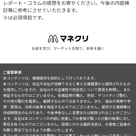
レポート・コラムの感想をお寄せください。今後の内容検
討等に参考にさせていただきます。
※は必須項目です。
お金を学び、マーケットを知り、未来を描く
ご留意事項
本コンテンツは、情報提供を目的として行っております。
本コンテンツは、当社や当社が信頼できると考える情報源から提供されたもの
を提供していますが、当社はその正確性や完全性について意見を表明し、また
保証するものではございません。有価証券の購入、売却、デリバティブ取引、
その他の取引を推奨し、勧誘するものではありません。また、過去の実績や予
想・意見は、将来の結果を保証するものではございません。提供する情報等は
作成時現在のものであり、今後予告なしに変更または削除されることがござい
ます。当社は本コンテンツの内容に依拠してお客様が取った行動の結果に対し
責任を負うものではございません。投資にかかる最終決定は、お客様ご自身の
判断と責任でなさるようお願いいたします。
本コンテンツでは当社でお取扱している商品・サービス等について言及してい