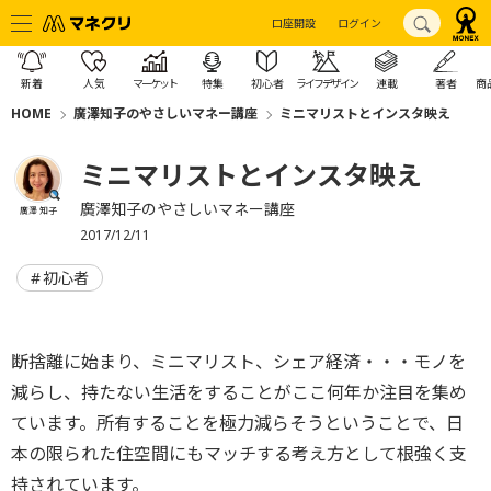
口座開設
ログイン
新着
人気
マーケット
特集
初心者
ライフデザイン
連載
著者
商
HOME
廣澤知子のやさしいマネー講座
ミニマリストとインスタ映え
ミニマリストとインスタ映え
廣澤知子のやさしいマネー講座
廣澤 知子
2017/12/11
初心者
断捨離に始まり、ミニマリスト、シェア経済・・・モノを
減らし、持たない生活をすることがここ何年か注目を集め
ています。所有することを極力減らそうということで、日
本の限られた住空間にもマッチする考え方として根強く支
持されています。