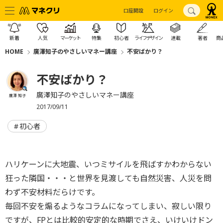
口座開設
ログイン
新着
人気
マーケット
特集
初心者
ライフデザイン
連載
著者
商
HOME
廣澤知子のやさしいマネー講座
不安ばかり？
不安ばかり？
廣澤知子のやさしいマネー講座
廣澤 知子
2017/09/11
初心者
ハリケーンに大地震、いつミサイルを飛ばすかわからない
狂った隣国・・・と世界を見渡しても自然災害、人災を問
わず不安材料だらけです。
毎回不安を煽るようなコラムになってしまい、寂しい限り
ですが、FPとは比較的安定的な時期でさえ、いけいけドン