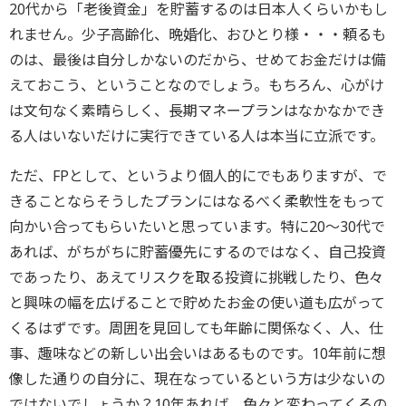
20代から「老後資金」を貯蓄するのは日本人くらいかもし
れません。少子高齢化、晩婚化、おひとり様・・・頼るも
のは、最後は自分しかないのだから、せめてお金だけは備
えておこう、ということなのでしょう。もちろん、心がけ
は文句なく素晴らしく、長期マネープランはなかなかでき
る人はいないだけに実行できている人は本当に立派です。
ただ、FPとして、というより個人的にでもありますが、で
きることならそうしたプランにはなるべく柔軟性をもって
向かい合ってもらいたいと思っています。特に20～30代で
あれば、がちがちに貯蓄優先にするのではなく、自己投資
であったり、あえてリスクを取る投資に挑戦したり、色々
と興味の幅を広げることで貯めたお金の使い道も広がって
くるはずです。周囲を見回しても年齢に関係なく、人、仕
事、趣味などの新しい出会いはあるものです。10年前に想
像した通りの自分に、現在なっているという方は少ないの
ではないでしょうか？10年あれば、色々と変わってくるの