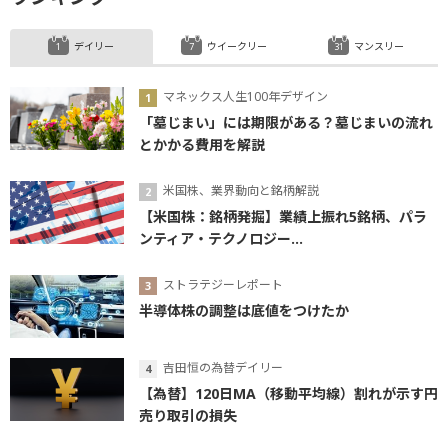
デイリー
ウイークリー
マンスリー
マネックス人生100年デザイン
「墓じまい」には期限がある？墓じまいの流れ
とかかる費用を解説
米国株、業界動向と銘柄解説
【米国株：銘柄発掘】業績上振れ5銘柄、パラ
ンティア・テクノロジー...
ストラテジーレポート
半導体株の調整は底値をつけたか
吉田恒の為替デイリー
【為替】120日MA（移動平均線）割れが示す円
売り取引の損失