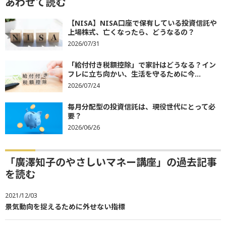
あわせて読む
【NISA】NISA口座で保有している投資信託や
上場株式、亡くなったら、どうなるの？
2026/07/31
「給付付き税額控除」で家計はどうなる？イン
フレに立ち向かい、生活を守るために今...
2026/07/24
毎月分配型の投資信託は、現役世代にとって必
要？
2026/06/26
「廣澤知子のやさしいマネー講座」の過去記事
を読む
2021/12/03
景気動向を捉えるために外せない指標