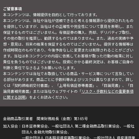
ご留意事項
本コンテンツは、情報提供を目的として行っております。
本コンテンツは、当社や当社が信頼できると考える情報源から提供されたもの
を提供していますが、当社はその正確性や完全性について意見を表明し、また
保証するものではございません。有価証券の購入、売却、デリバティブ取引、
その他の取引を推奨し、勧誘するものではありません。また、過去の実績や予
想・意見は、将来の結果を保証するものではございません。提供する情報等は
作成時現在のものであり、今後予告なしに変更または削除されることがござい
ます。当社は本コンテンツの内容に依拠してお客様が取った行動の結果に対し
責任を負うものではございません。投資にかかる最終決定は、お客様ご自身の
判断と責任でなさるようお願いいたします。
本コンテンツでは当社でお取扱している商品・サービス等について言及してい
る部分があります。商品ごとに手数料等およびリスクは異なりますので、詳し
くは「契約締結前交付書面」、「上場有価証券等書面」、「目論見書」、「目
論見書補完書面」または当社ウェブサイトの「
リスク・手数料などの重要事項
に関する説明
」をよくお読みください。
金融商品取引業者 関東財務局長（金商）第165号
日本証券業協会、一般社団法人 第二種金融商品取引業協会、一般社
団法人 金融先物取引業協会、
一般社団法人 日本暗号資産等取引業協会、一般社団法人 資産運用業