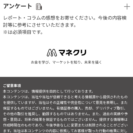
アンケート
レポート・コラムの感想をお寄せください。今後の内容検
討等に参考にさせていただきます。
※は必須項目です。
お金を学び、マーケットを知り、未来を描く
ご留意事項
本コンテンツは、情報提供を目的として行っております。
本コンテンツは、当社や当社が信頼できると考える情報源から提供されたもの
を提供していますが、当社はその正確性や完全性について意見を表明し、また
保証するものではございません。有価証券の購入、売却、デリバティブ取引、
その他の取引を推奨し、勧誘するものではありません。また、過去の実績や予
想・意見は、将来の結果を保証するものではございません。提供する情報等は
作成時現在のものであり、今後予告なしに変更または削除されることがござい
ます。当社は本コンテンツの内容に依拠してお客様が取った行動の結果に対し