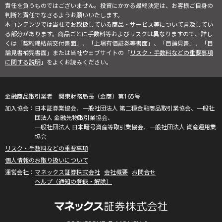
責任を負うものではございません。投資にかかる最終決定は、お客様ご自身の
判断と責任でなさるようお願いいたします。
本コンテンツでは当社でお取扱している商品・サービス等について言及してい
る部分があります。商品ごとに手数料等およびリスクは異なりますので、詳し
くは「契約締結前交付書面」、「上場有価証券等書面」、「目論見書」、「目
論見書補完書面」または当社ウェブサイトの「
リスク・手数料などの重要事項
に関する説明
」をよくお読みください。
金融商品取引業者 関東財務局長（金商）第165号
日本証券業協会、一般社団法人 第二種金融商品取引業協会、一般社
団法人 金融先物取引業協会、
一般社団法人 日本暗号資産等取引業協会、一般社団法人 資産運用業
協会
リスク・手数料などの重要事項
個人情報のお取り扱いについて
マネックス証券株式会社
会社概要
お問合せ
ヘルプ（通知の登録・解除）