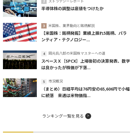
ストラテジーレポート
半導体株の調整は底値をつけたか
米国株、業界動向と銘柄解説
【米国株：銘柄発掘】業績上振れ5銘柄、パラ
ンティア・テクノロジー...
岡元兵八郎の米国株マスターへの道
スペースＸ［SPCX］上場後初の決算発表、数字
は良かったが株価が下落...
市況概況
（まとめ）日経平均は76円安の65,606円で小幅
に続落 来週は米物価指...
ランキング一覧を見る