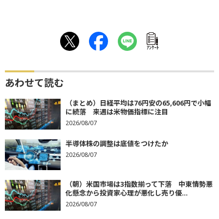
ｱﾝｹｰﾄ
あわせて読む
（まとめ）日経平均は76円安の65,606円で小幅
に続落 来週は米物価指標に注目
2026/08/07
半導体株の調整は底値をつけたか
2026/08/07
（朝）米国市場は3指数揃って下落 中東情勢悪
化懸念から投資家心理が悪化し売り優...
2026/08/07