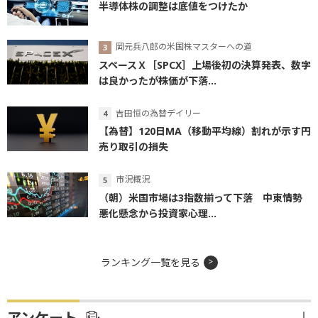
半導体株の調整は底値をつけたか
岡元兵八郎の米国株マスターへの道
スペースＸ［SPCX］上場後初の決算発表、数字
は良かったが株価が下落...
吉田恒の為替デイリー
【為替】120日MA（移動平均線）割れが示す円
売り取引の損失
市況概況
（朝）米国市場は3指数揃って下落 中東情勢
悪化懸念から投資家心理...
ランキング一覧を見る
アンケート