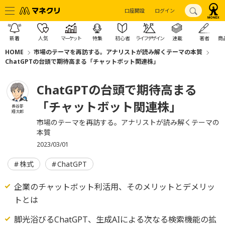
口座開設
ログイン
新着
人気
マーケット
特集
初心者
ライフデザイン
連載
著者
商
HOME
市場のテーマを再訪する。アナリストが読み解くテーマの本質
ChatGPTの台頭で期待高まる「チャットボット関連株」
ChatGPTの台頭で期待高まる
「チャットボット関連株」
長谷部
翔太郎
市場のテーマを再訪する。アナリストが読み解くテーマの
本質
2023/03/01
株式
ChatGPT
企業のチャットボット利活用、そのメリットとデメリッ
トとは
脚光浴びるChatGPT、生成AIによる次なる検索機能の拡