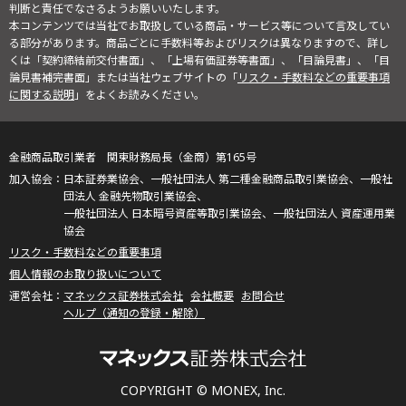
判断と責任でなさるようお願いいたします。
本コンテンツでは当社でお取扱している商品・サービス等について言及してい
る部分があります。商品ごとに手数料等およびリスクは異なりますので、詳し
くは「契約締結前交付書面」、「上場有価証券等書面」、「目論見書」、「目
論見書補完書面」または当社ウェブサイトの「
リスク・手数料などの重要事項
に関する説明
」をよくお読みください。
金融商品取引業者 関東財務局長（金商）第165号
日本証券業協会、一般社団法人 第二種金融商品取引業協会、一般社
団法人 金融先物取引業協会、
一般社団法人 日本暗号資産等取引業協会、一般社団法人 資産運用業
協会
リスク・手数料などの重要事項
個人情報のお取り扱いについて
マネックス証券株式会社
会社概要
お問合せ
ヘルプ（通知の登録・解除）
COPYRIGHT © MONEX, Inc.