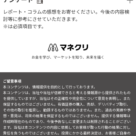
レポート・コラムの感想をお寄せください。今後の内容検
討等に参考にさせていただきます。
※は必須項目です。
お金を学び、マーケットを知り、未来を描く
ご留意事項
本コンテンツは、情報提供を目的として行っております。
本コンテンツは、当社や当社が信頼できると考える情報源から提供されたもの
を提供していますが、当社はその正確性や完全性について意見を表明し、また
保証するものではございません。有価証券の購入、売却、デリバティブ取引、
その他の取引を推奨し、勧誘するものではありません。また、過去の実績や予
想・意見は、将来の結果を保証するものではございません。提供する情報等は
作成時現在のものであり、今後予告なしに変更または削除されることがござい
ます。当社は本コンテンツの内容に依拠してお客様が取った行動の結果に対し
責任を負うものではございません。投資にかかる最終決定は、お客様ご自身の