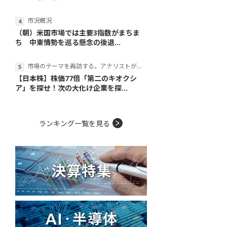
市況概況
（朝）米国市場では主要3指数がまちま
ち 中東情勢を巡る懸念の後退...
市場のテーマを再訪する。アナリストが読み解くテーマの本質
【日本株】株価77倍「第二のキオクシ
ア」を探せ！次の大化け企業を探...
ランキング一覧を見る