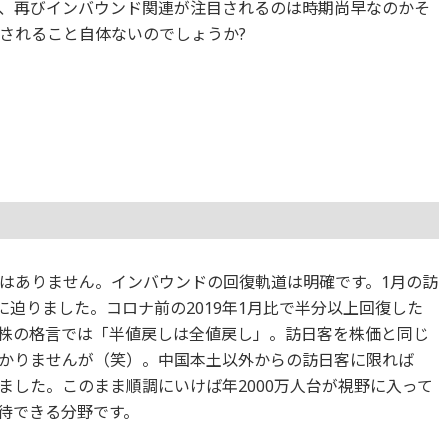
、再びインバウンド関連が注目されるのは時期尚早なのかそ
されること自体ないのでしょうか?
はありません。インバウンドの回復軌道は明確です。1月の訪
人に迫りました。コロナ前の2019年1月比で半分以上回復した
株の格言では「半値戻しは全値戻し」。訪日客を株価と同じ
かりませんが（笑）。中国本土以外からの訪日客に限れば
しました。このまま順調にいけば年2000万人台が視野に入って
待できる分野です。