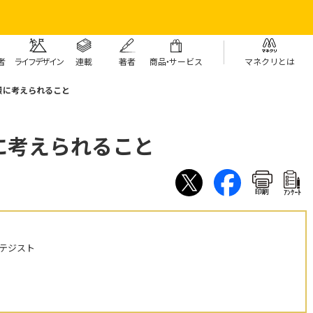
者
ライフデザイン
連載
著者
商
品・
サービス
マネクリとは
景に考えられること
に考えられること
印刷
ｱﾝｹｰﾄ
テジスト