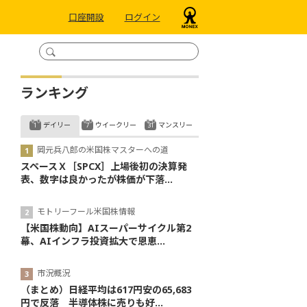
口座開設
ログイン
ランキング
デイリー
ウイークリー
マンスリー
岡元兵八郎の米国株マスターへの道
スペースＸ［SPCX］上場後初の決算発
表、数字は良かったが株価が下落...
モトリーフール米国株情報
【米国株動向】AIスーパーサイクル第2
幕、AIインフラ投資拡大で恩恵...
市況概況
（まとめ）日経平均は617円安の65,683
円で反落 半導体株に売りも好...