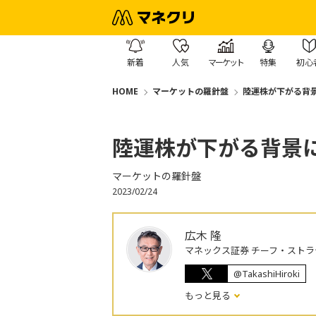
新着
人気
マーケット
特集
初心
HOME
マーケットの羅針盤
陸運株が下がる背
陸運株が下がる背景
マーケットの羅針盤
2023/02/24
広木 隆
マネックス証券 チーフ・ストラ
@TakashiHiroki
もっと見る