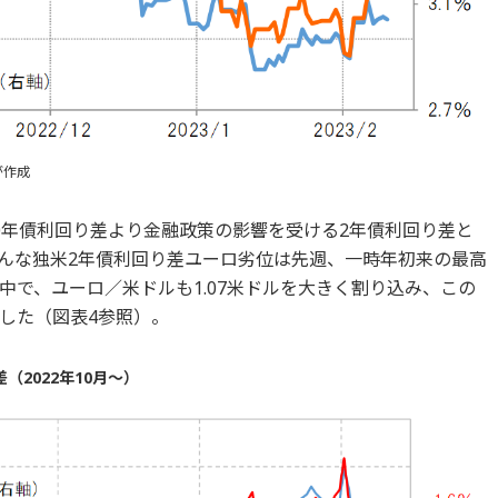
が作成
0年債利回り差より金融政策の影響を受ける2年債利回り差と
んな独米2年債利回り差ユーロ劣位は先週、一時年初来の最高
中で、ユーロ／米ドルも1.07米ドルを大きく割り込み、この
した（図表4参照）。
2022年10月～）