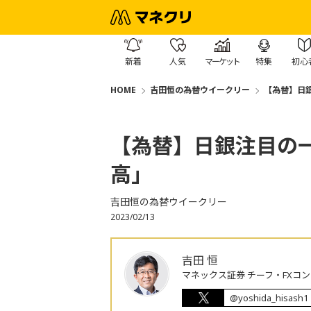
新着
人気
マーケット
特集
初心
HOME
吉田恒の為替ウイークリー
【為替】日
【為替】日銀注目の
高」
吉田恒の為替ウイークリー
2023/02/13
吉田 恒
マネックス証券 チーフ・FXコ
@yoshida_hisash1