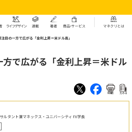
者
ライフデザイン
連載
著者
商
品・
サービス
マネクリとは
銀注目の一方で広がる「金利上昇＝米ドル高」
一方で広がる「金利上昇＝米ドル
印刷
ｱﾝｹｰﾄ
ンサルタント兼マネックス・ユニバーシティ FX学長