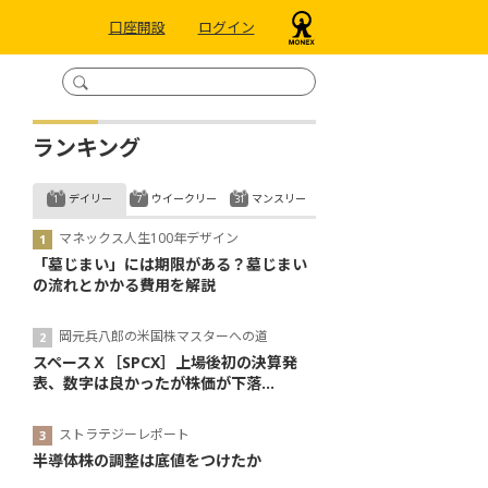
口座開設
ログイン
ランキング
デイリー
ウイークリー
マンスリー
マネックス人生100年デザイン
「墓じまい」には期限がある？墓じまい
の流れとかかる費用を解説
岡元兵八郎の米国株マスターへの道
スペースＸ［SPCX］上場後初の決算発
表、数字は良かったが株価が下落...
ストラテジーレポート
半導体株の調整は底値をつけたか