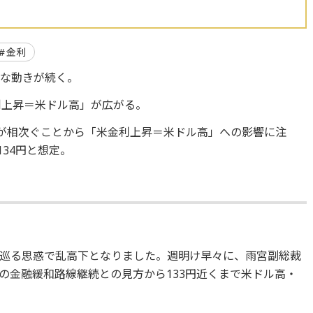
金利
定な動きが続く。
利上昇＝米ドル高」が広がる。
表が相次ぐことから「米金利上昇＝米ドル高」への影響に注
134円と想定。
巡る思惑で乱高下となりました。週明け早々に、雨宮副総裁
の金融緩和路線継続との見方から133円近くまで米ドル高・