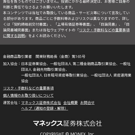
責任を負うものではございません。投資にかかる最終決定は、お客様ご自身の
判断と責任でなさるようお願いいたします。
本コンテンツでは当社でお取扱している商品・サービス等について言及してい
る部分があります。商品ごとに手数料等およびリスクは異なりますので、詳し
くは「契約締結前交付書面」、「上場有価証券等書面」、「目論見書」、「目
論見書補完書面」または当社ウェブサイトの「
リスク・手数料などの重要事項
に関する説明
」をよくお読みください。
金融商品取引業者 関東財務局長（金商）第165号
日本証券業協会、一般社団法人 第二種金融商品取引業協会、一般社
団法人 金融先物取引業協会、
一般社団法人 日本暗号資産等取引業協会、一般社団法人 資産運用業
協会
リスク・手数料などの重要事項
個人情報のお取り扱いについて
マネックス証券株式会社
会社概要
お問合せ
ヘルプ（通知の登録・解除）
COPYRIGHT © MONEX, Inc.