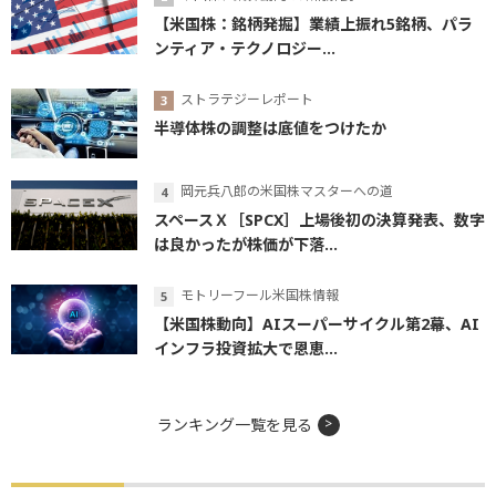
【米国株：銘柄発掘】業績上振れ5銘柄、パラ
ンティア・テクノロジー...
ストラテジーレポート
半導体株の調整は底値をつけたか
岡元兵八郎の米国株マスターへの道
スペースＸ［SPCX］上場後初の決算発表、数字
は良かったが株価が下落...
モトリーフール米国株情報
【米国株動向】AIスーパーサイクル第2幕、AI
インフラ投資拡大で恩恵...
ランキング一覧を見る