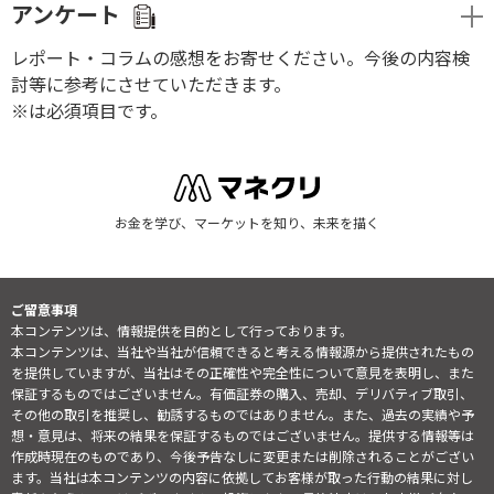
アンケート
レポート・コラムの感想をお寄せください。今後の内容検
討等に参考にさせていただきます。
※は必須項目です。
お金を学び、マーケットを知り、未来を描く
ご留意事項
本コンテンツは、情報提供を目的として行っております。
本コンテンツは、当社や当社が信頼できると考える情報源から提供されたもの
を提供していますが、当社はその正確性や完全性について意見を表明し、また
保証するものではございません。有価証券の購入、売却、デリバティブ取引、
その他の取引を推奨し、勧誘するものではありません。また、過去の実績や予
想・意見は、将来の結果を保証するものではございません。提供する情報等は
作成時現在のものであり、今後予告なしに変更または削除されることがござい
ます。当社は本コンテンツの内容に依拠してお客様が取った行動の結果に対し