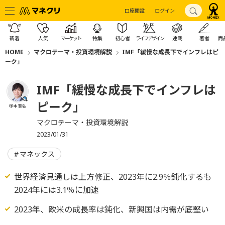
口座開設
ログイン
新着
人気
マーケット
特集
初心者
ライフデザイン
連載
著者
商
HOME
マクロテーマ・投資環境解説
IMF「緩慢な成長下でインフレはピ
ーク」
IMF「緩慢な成長下でインフレは
ピーク」
塚本 憲弘
マクロテーマ・投資環境解説
2023/01/31
マネックス
世界経済見通しは上方修正、2023年に2.9％鈍化するも
2024年には3.1％に加速
2023年、欧米の成長率は鈍化、新興国は内需が底堅い