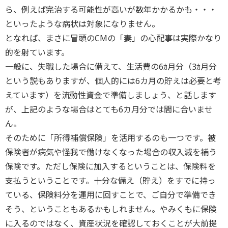
ら、例えば完治する可能性が高いが数年かかるかも・・・
といったような病状は対象になりません。
となれば、まさに冒頭のCMの「妻」の心配事は実際かなり
的を射ています。
一般に、失職した場合に備えて、生活費の6ｶ月分（3ｶ月分
という説もありますが、個人的には6カ月の貯えは必要と考
えています）を流動性資金で準備しましょう、と話します
が、上記のような場合はとても6カ月分では間に合いませ
ん。
そのために「所得補償保険」を活用するのも一つです。被
保険者が病気や怪我で働けなくなった場合の収入減を補う
保険です。ただし保険に加入するということは、保険料を
支払うということです。十分な備え（貯え）をすでに持っ
ている、保険料分を運用に回すことで、ご自分で準備でき
そう、ということもあるかもしれません。やみくもに保険
に入るのではなく、資産状況を確認しておくことが大前提