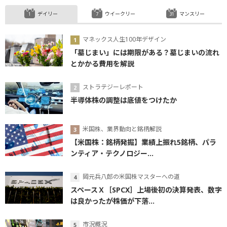
デイリー
ウイークリー
マンスリー
マネックス人生100年デザイン
「墓じまい」には期限がある？墓じまいの流れ
とかかる費用を解説
ストラテジーレポート
半導体株の調整は底値をつけたか
米国株、業界動向と銘柄解説
【米国株：銘柄発掘】業績上振れ5銘柄、パラ
ンティア・テクノロジー...
岡元兵八郎の米国株マスターへの道
スペースＸ［SPCX］上場後初の決算発表、数字
は良かったが株価が下落...
市況概況