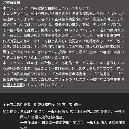
ご留意事項
本コンテンツは、情報提供を目的として行っております。
本コンテンツは、当社や当社が信頼できると考える情報源から提供されたもの
を提供していますが、当社はその正確性や完全性について意見を表明し、また
保証するものではございません。有価証券の購入、売却、デリバティブ取引、
その他の取引を推奨し、勧誘するものではありません。また、過去の実績や予
想・意見は、将来の結果を保証するものではございません。提供する情報等は
作成時現在のものであり、今後予告なしに変更または削除されることがござい
ます。当社は本コンテンツの内容に依拠してお客様が取った行動の結果に対し
責任を負うものではございません。投資にかかる最終決定は、お客様ご自身の
判断と責任でなさるようお願いいたします。
本コンテンツでは当社でお取扱している商品・サービス等について言及してい
る部分があります。商品ごとに手数料等およびリスクは異なりますので、詳し
くは「契約締結前交付書面」、「上場有価証券等書面」、「目論見書」、「目
論見書補完書面」または当社ウェブサイトの「
リスク・手数料などの重要事項
に関する説明
」をよくお読みください。
金融商品取引業者 関東財務局長（金商）第165号
日本証券業協会、一般社団法人 第二種金融商品取引業協会、一般社
団法人 金融先物取引業協会、
一般社団法人 日本暗号資産等取引業協会、一般社団法人 資産運用業
協会