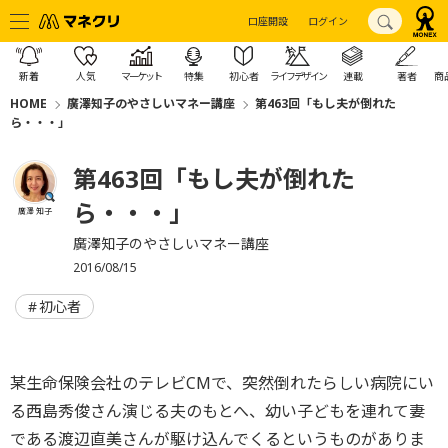
口座開設
ログイン
新着
人気
マーケット
特集
初心者
ライフデザイン
連載
著者
商
HOME
廣澤知子のやさしいマネー講座
第463回「もし夫が倒れた
ら・・・」
第463回「もし夫が倒れた
ら・・・」
廣澤 知子
廣澤知子のやさしいマネー講座
2016/08/15
初心者
某生命保険会社のテレビCMで、突然倒れたらしい病院にい
る西島秀俊さん演じる夫のもとへ、幼い子どもを連れて妻
である渡辺直美さんが駆け込んでくるというものがありま