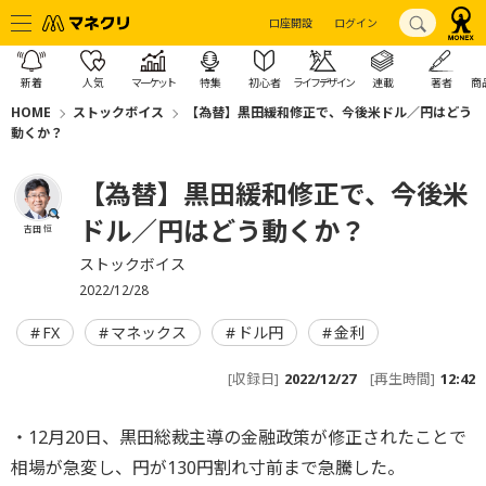
口座開設
ログイン
新着
人気
マーケット
特集
初心者
ライフデザイン
連載
著者
商
HOME
ストックボイス
【為替】黒田緩和修正で、今後米ドル／円はどう
動くか？
【為替】黒田緩和修正で、今後米
ドル／円はどう動くか？
吉田 恒
ストックボイス
2022/12/28
FX
マネックス
ドル円
金利
[収録日]
2022/12/27
[再生時間]
12:42
・12月20日、黒田総裁主導の金融政策が修正されたことで
相場が急変し、円が130円割れ寸前まで急騰した。