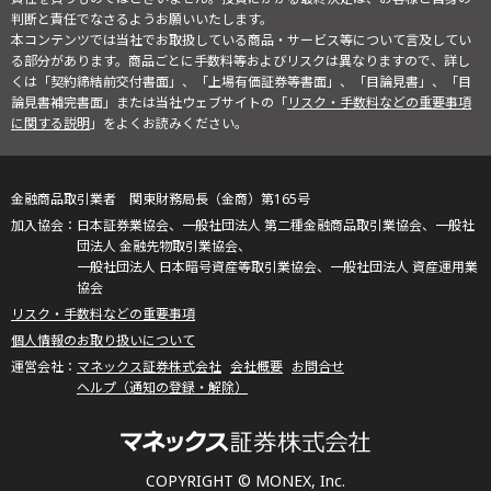
判断と責任でなさるようお願いいたします。
本コンテンツでは当社でお取扱している商品・サービス等について言及してい
る部分があります。商品ごとに手数料等およびリスクは異なりますので、詳し
くは「契約締結前交付書面」、「上場有価証券等書面」、「目論見書」、「目
論見書補完書面」または当社ウェブサイトの「
リスク・手数料などの重要事項
に関する説明
」をよくお読みください。
金融商品取引業者 関東財務局長（金商）第165号
日本証券業協会、一般社団法人 第二種金融商品取引業協会、一般社
団法人 金融先物取引業協会、
一般社団法人 日本暗号資産等取引業協会、一般社団法人 資産運用業
協会
リスク・手数料などの重要事項
個人情報のお取り扱いについて
マネックス証券株式会社
会社概要
お問合せ
ヘルプ（通知の登録・解除）
COPYRIGHT © MONEX, Inc.