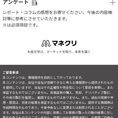
アンケート
レポート・コラムの感想をお寄せください。今後の内容検
討等に参考にさせていただきます。
※は必須項目です。
お金を学び、マーケットを知り、未来を描く
ご留意事項
本コンテンツは、情報提供を目的として行っております。
本コンテンツは、当社や当社が信頼できると考える情報源から提供されたもの
を提供していますが、当社はその正確性や完全性について意見を表明し、また
保証するものではございません。有価証券の購入、売却、デリバティブ取引、
その他の取引を推奨し、勧誘するものではありません。また、過去の実績や予
想・意見は、将来の結果を保証するものではございません。提供する情報等は
作成時現在のものであり、今後予告なしに変更または削除されることがござい
ます。当社は本コンテンツの内容に依拠してお客様が取った行動の結果に対し
責任を負うものではございません。投資にかかる最終決定は、お客様ご自身の