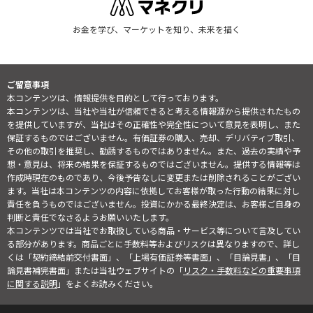
お金を学び、マーケットを知り、未来を描く
ご留意事項
本コンテンツは、情報提供を目的として行っております。
本コンテンツは、当社や当社が信頼できると考える情報源から提供されたもの
を提供していますが、当社はその正確性や完全性について意見を表明し、また
保証するものではございません。有価証券の購入、売却、デリバティブ取引、
その他の取引を推奨し、勧誘するものではありません。また、過去の実績や予
想・意見は、将来の結果を保証するものではございません。提供する情報等は
作成時現在のものであり、今後予告なしに変更または削除されることがござい
ます。当社は本コンテンツの内容に依拠してお客様が取った行動の結果に対し
責任を負うものではございません。投資にかかる最終決定は、お客様ご自身の
判断と責任でなさるようお願いいたします。
本コンテンツでは当社でお取扱している商品・サービス等について言及してい
る部分があります。商品ごとに手数料等およびリスクは異なりますので、詳し
くは「契約締結前交付書面」、「上場有価証券等書面」、「目論見書」、「目
論見書補完書面」または当社ウェブサイトの「
リスク・手数料などの重要事項
に関する説明
」をよくお読みください。