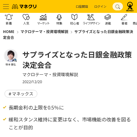
口座開設
ログイン
新着
人気
マーケット
特集
初心者
ライフデザイン
連載
著者
商
HOME
マクロテーマ・投資環境解説
サプライズとなった日銀金融政策決
定会合
サプライズとなった日銀金融政策
決定会合
塚本 憲弘
マクロテーマ・投資環境解説
2022/12/20
マネックス
長期金利の上限を0.5％に
緩和スタンス維持に変更はなく、市場機能の改善を図る
ことが目的