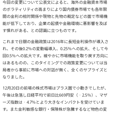
今回の変更について公表文によると、海外の金融資本市場
のボラティリティの高まりにより国内債券市場でも各年限
間の金利の相対関係や現物と先物の裁定などの面で市場機
能が低下しており、企業の起債や金融環境に悪影響を及ぼ
す惧れがある、との認識に立つものです。
これまで日銀の金融政策は2016年に長短金利操作が導入さ
れ、その後0.2％の変動幅導入、0.25％への拡大、そして今
回0.5％への拡大です。緩やかに市場機能を取り戻す方向に
はあるものの、このタイミングでの政策変更については当
局者から事前に市場への対話が無く、全くのサプライズと
なりました。
12月20日の前場の株式市場はプラス圏で小動きでしたが、
午後は急落し日経平均で前日比669円安（‐2.5％）、マザ
ーズ指数は‐4.7％とより大きなインパクトを受けていま
す。また金利敏感な銀行・保険株が急騰するなど物色の変