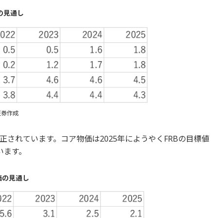
の見通し
証券作成
されています。コア物価は2025年にようやくFRBの目標値
います。
価の見通し