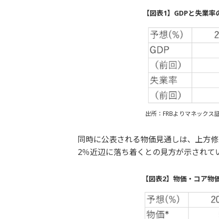
【図表1】GDPと失業率
出所：FRBよりマネックス
同時に公表される物価見通しは、上方修正
2％近辺に落ち着くとの見方が示されて
【図表2】物価・コア物