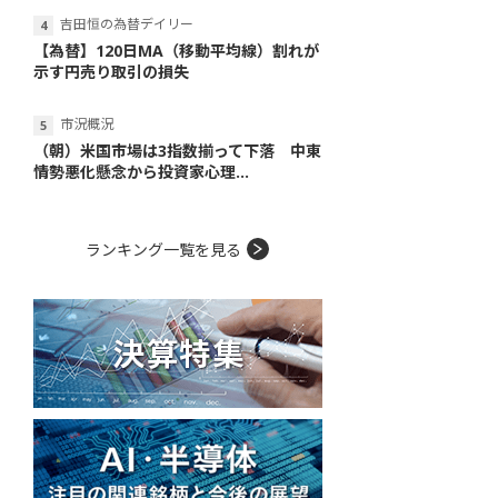
吉田恒の為替デイリー
【為替】120日MA（移動平均線）割れが
示す円売り取引の損失
市況概況
（朝）米国市場は3指数揃って下落 中東
情勢悪化懸念から投資家心理...
ランキング一覧を見る