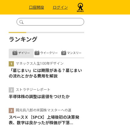
口座開設
ログイン
ランキング
デイリー
ウイークリー
マンスリー
マネックス人生100年デザイン
「墓じまい」には期限がある？墓じまい
の流れとかかる費用を解説
ストラテジーレポート
半導体株の調整は底値をつけたか
岡元兵八郎の米国株マスターへの道
スペースＸ［SPCX］上場後初の決算発
表、数字は良かったが株価が下落...