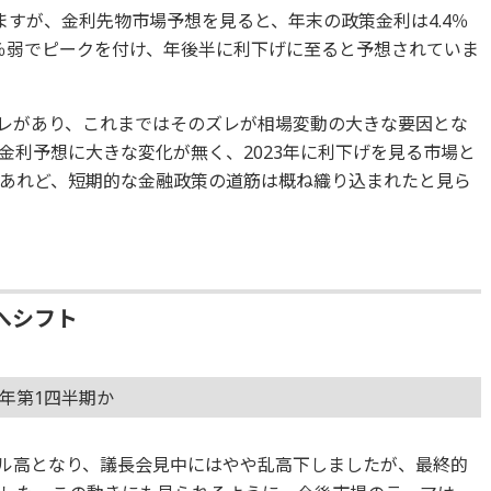
ますが、金利先物市場予想を見ると、年末の政策金利は4.4％
％弱でピークを付け、年後半に利下げに至ると予想されていま
ズレがあり、これまではそのズレが相場変動の大きな要因とな
金利予想に大きな変化が無く、2023年に利下げを見る市場と
あれど、短期的な金融政策の道筋は概ね織り込まれたと見ら
へシフト
3年第1四半期か
ドル高となり、議長会見中にはやや乱高下しましたが、最終的