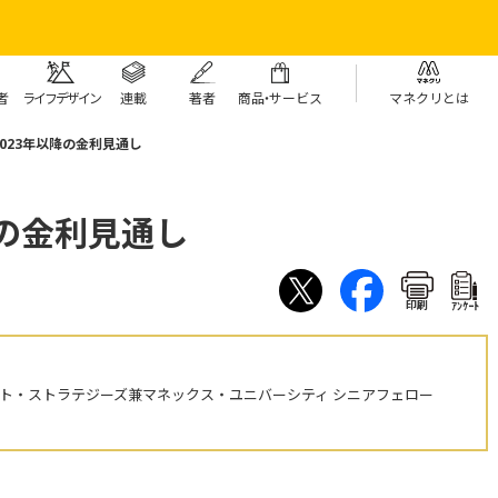
者
ライフデザイン
連載
著者
商
品・
サービス
マネクリとは
2023年以降の金利見通し
降の金利見通し
印刷
ｱﾝｹｰﾄ
ント・ストラテジーズ兼マネックス・ユニバーシティ シニアフェロー