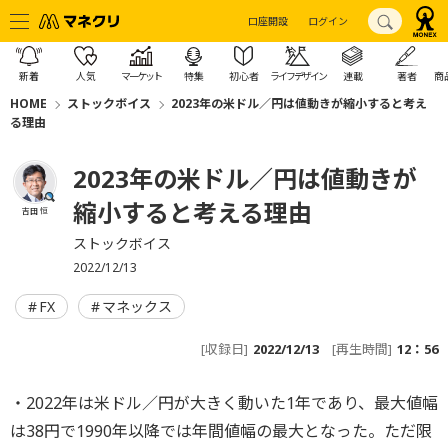
口座開設
ログイン
新着
人気
マーケット
特集
初心者
ライフデザイン
連載
著者
商
HOME
ストックボイス
2023年の米ドル／円は値動きが縮小すると考え
る理由
2023年の米ドル／円は値動きが
縮小すると考える理由
吉田 恒
ストックボイス
2022/12/13
FX
マネックス
[収録日]
2022/12/13
[再生時間]
12：56
・2022年は米ドル／円が大きく動いた1年であり、最大値幅
は38円で1990年以降では年間値幅の最大となった。ただ限