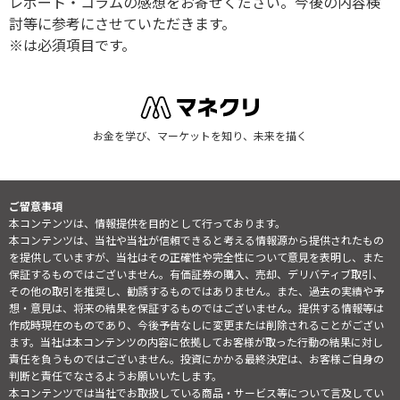
レポート・コラムの感想をお寄せください。今後の内容検
討等に参考にさせていただきます。
※は必須項目です。
お金を学び、マーケットを知り、未来を描く
ご留意事項
本コンテンツは、情報提供を目的として行っております。
本コンテンツは、当社や当社が信頼できると考える情報源から提供されたもの
を提供していますが、当社はその正確性や完全性について意見を表明し、また
保証するものではございません。有価証券の購入、売却、デリバティブ取引、
その他の取引を推奨し、勧誘するものではありません。また、過去の実績や予
想・意見は、将来の結果を保証するものではございません。提供する情報等は
作成時現在のものであり、今後予告なしに変更または削除されることがござい
ます。当社は本コンテンツの内容に依拠してお客様が取った行動の結果に対し
責任を負うものではございません。投資にかかる最終決定は、お客様ご自身の
判断と責任でなさるようお願いいたします。
本コンテンツでは当社でお取扱している商品・サービス等について言及してい