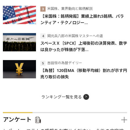
米国株、業界動向と銘柄解説
【米国株：銘柄発掘】業績上振れ5銘柄、パラ
ンティア・テクノロジー...
岡元兵八郎の米国株マスターへの道
スペースＸ［SPCX］上場後初の決算発表、数字
は良かったが株価が下落...
吉田恒の為替デイリー
【為替】120日MA（移動平均線）割れが示す円
売り取引の損失
ランキング一覧を見る
アンケート