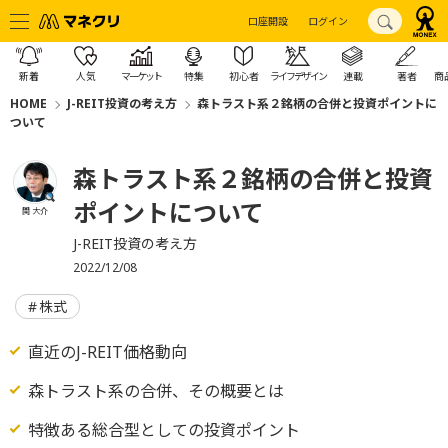
口座開設
ログイン
新着
人気
マーケット
特集
初心者
ライフデザイン
連載
著者
商
HOME
J-REIT投資の考え方
森トラスト系２銘柄の合併と投資ポイントに
ついて
森トラスト系２銘柄の合併と投資
ポイントについて
関 大介
J-REIT投資の考え方
2022/12/08
株式
直近のJ-REIT価格動向
森トラスト系の合併、その概要とは
特徴ある総合型としての投資ポイント