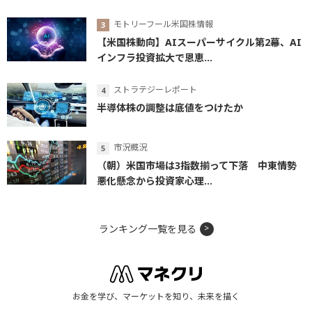
モトリーフール米国株情報
【米国株動向】AIスーパーサイクル第2幕、AI
インフラ投資拡大で恩恵...
ストラテジーレポート
半導体株の調整は底値をつけたか
市況概況
（朝）米国市場は3指数揃って下落 中東情勢
悪化懸念から投資家心理...
ランキング一覧を見る
お金を学び、マーケットを知り、未来を描く