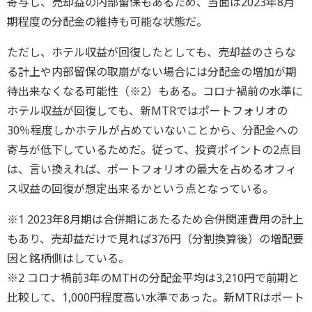
寄与し、売却益の内部留保もあるため、当面は2023年8月
期程度の分配金の維持も可能な状態だ。
ただし、ホテル収益が回復したとしても、売却益のさらな
る計上や内部留保の取崩がない場合には分配金の増加が期
待出来なくなる可能性（※2）もある。コロナ禍前の水準に
ホテル収益が回復しても、新MTRではポートフォリオの
30％程度しかホテルが占めていないことから、分配金への
寄与が低下しているためだ。従って、投資ポイントの2点目
は、言い換えれば、ポートフォリオの最大を占めるオフィ
ス収益の回復が想定出来るかという点となっている。
※1 2023年8月期は合併期にあたるため合併関連費用の計上
もあり、売却益だけで見れば376円（分割換算後）の増配要
因と銘柄側はしている。
※2 コロナ禍前3年のMTHの分配金平均は3,210円で前期と
比較して、1,000円程度高い水準であった。新MTRはポート