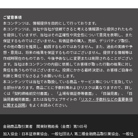
ご留意事項
本コンテンツは、情報提供を目的として行っております。
本コンテンツは、当社や当社が信頼できると考える情報源から提供されたもの
を提供していますが、当社はその正確性や完全性について意見を表明し、また
保証するものではございません。有価証券の購入、売却、デリバティブ取引、
その他の取引を推奨し、勧誘するものではありません。また、過去の実績や予
想・意見は、将来の結果を保証するものではございません。提供する情報等は
作成時現在のものであり、今後予告なしに変更または削除されることがござい
ます。当社は本コンテンツの内容に依拠してお客様が取った行動の結果に対し
責任を負うものではございません。投資にかかる最終決定は、お客様ご自身の
判断と責任でなさるようお願いいたします。
本コンテンツでは当社でお取扱している商品・サービス等について言及してい
る部分があります。商品ごとに手数料等およびリスクは異なりますので、詳し
くは「契約締結前交付書面」、「上場有価証券等書面」、「目論見書」、「目
論見書補完書面」または当社ウェブサイトの「
リスク・手数料などの重要事項
に関する説明
」をよくお読みください。
金融商品取引業者 関東財務局長（金商）第165号
日本証券業協会、一般社団法人 第二種金融商品取引業協会、一般社