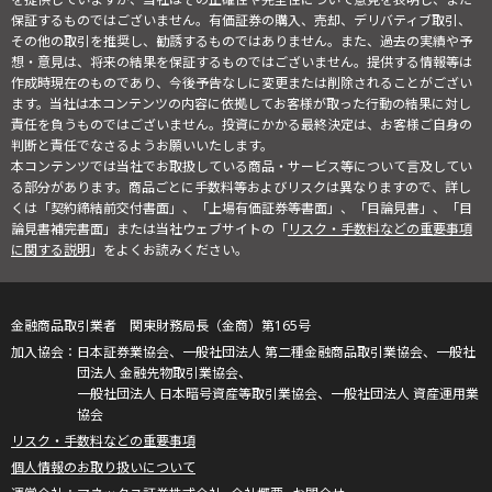
保証するものではございません。有価証券の購入、売却、デリバティブ取引、
その他の取引を推奨し、勧誘するものではありません。また、過去の実績や予
想・意見は、将来の結果を保証するものではございません。提供する情報等は
作成時現在のものであり、今後予告なしに変更または削除されることがござい
ます。当社は本コンテンツの内容に依拠してお客様が取った行動の結果に対し
責任を負うものではございません。投資にかかる最終決定は、お客様ご自身の
判断と責任でなさるようお願いいたします。
本コンテンツでは当社でお取扱している商品・サービス等について言及してい
る部分があります。商品ごとに手数料等およびリスクは異なりますので、詳し
くは「契約締結前交付書面」、「上場有価証券等書面」、「目論見書」、「目
論見書補完書面」または当社ウェブサイトの「
リスク・手数料などの重要事項
に関する説明
」をよくお読みください。
金融商品取引業者 関東財務局長（金商）第165号
日本証券業協会、一般社団法人 第二種金融商品取引業協会、一般社
団法人 金融先物取引業協会、
一般社団法人 日本暗号資産等取引業協会、一般社団法人 資産運用業
協会
リスク・手数料などの重要事項
個人情報のお取り扱いについて