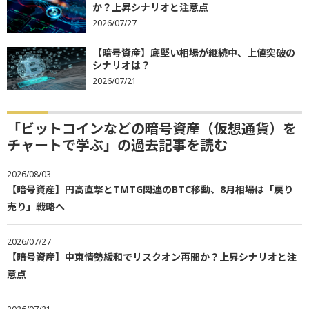
か？上昇シナリオと注意点
2026/07/27
【暗号資産】底堅い相場が継続中、上値突破の
シナリオは？
2026/07/21
「ビットコインなどの暗号資産（仮想通貨）を
チャートで学ぶ」の過去記事を読む
2026/08/03
【暗号資産】円高直撃とTMTG関連のBTC移動、8月相場は「戻り
売り」戦略へ
2026/07/27
【暗号資産】中東情勢緩和でリスクオン再開か？上昇シナリオと注
意点