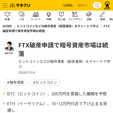
口座開設
ログイン
新着
人気
マーケット
特集
初心者
ライフデザイン
連載
著者
商
HOME
ビットコインなどの暗号資産（仮想通貨）をチャートで学ぶ
FTX
破産申請で暗号資産市場は続落
FTX破産申請で暗号資産市場は続
落
加藤 宏幸
ビットコインなどの暗号資産（仮想通貨）をチャートで学
ぶ
2022/11/14
暗号資産
ビットコイン
BTC（ビットコイン）、200万円を意識した展開を予想
ETH（イーサリアム）、10−12万円付近で下げ止まる見
通し