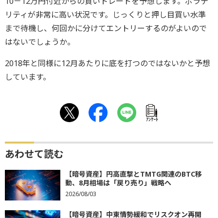
10－12万円付近からの買いトレードを予想します。ボラテ
リティが非常に高い状況です。じっくりと押し目買い水準
まで待機し、何回かに分けてエントリーするのがよいので
はないでしょうか。
2018年と同様に12月あたりに底を打つのではないかと予想
しています。
ｱﾝｹｰﾄ
あわせて読む
【暗号資産】円高直撃とTMTG関連のBTC移
動、8月相場は「戻り売り」戦略へ
2026/08/03
【暗号資産】中東情勢緩和でリスクオン再開