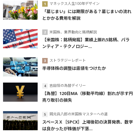
マネックス人生100年デザイン
「墓じまい」には期限がある？墓じまいの流れ
とかかる費用を解説
米国株、業界動向と銘柄解説
【米国株：銘柄発掘】業績上振れ5銘柄、パラ
ンティア・テクノロジー...
ストラテジーレポート
半導体株の調整は底値をつけたか
吉田恒の為替デイリー
【為替】120日MA（移動平均線）割れが示す円
売り取引の損失
岡元兵八郎の米国株マスターへの道
スペースＸ［SPCX］上場後初の決算発表、数字
は良かったが株価が下落...